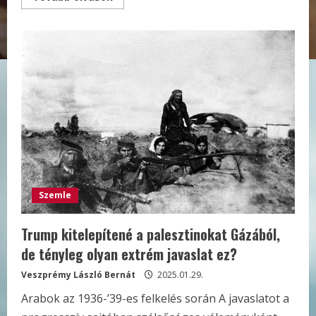
more
about
Így
küzdött
a
zsidó
államért
az
Irgun
és
a
Lehi
Szemle
Trump kitelepítené a palesztinokat Gázából,
de tényleg olyan extrém javaslat ez?
Veszprémy László Bernát
2025.01.29.
Arabok az 1936-’39-es felkelés során A javaslatot a