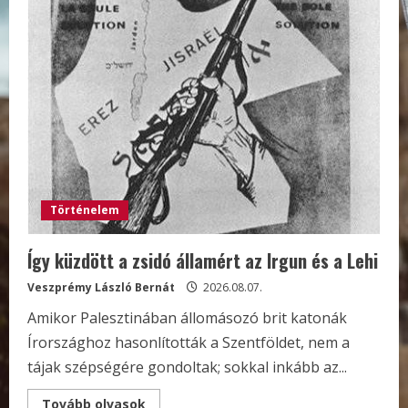
Történelem
Így küzdött a zsidó államért az Irgun és a Lehi
Veszprémy László Bernát
2026.08.07.
Amikor Palesztinában állomásozó brit katonák
Írországhoz hasonlították a Szentföldet, nem a
tájak szépségére gondoltak; sokkal inkább az...
Read
Tovább olvasok