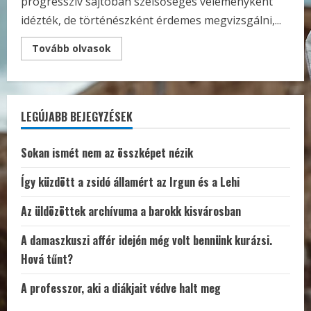
progresszív sajtóban szélsőséges véleményként
idézték, de történészként érdemes megvizsgálni,...
Read
Tovább olvasok
more
about
Trump
kitelepítené
a
palesztinokat
LEGÚJABB BEJEGYZÉSEK
Gázából,
de
tényleg
olyan
Sokan ismét nem az összképet nézik
extrém
javaslat
ez?
Így küzdött a zsidó államért az Irgun és a Lehi
Az üldözöttek archívuma a barokk kisvárosban
A damaszkuszi affér idején még volt bennünk kurázsi.
Hová tűnt?
A professzor, aki a diákjait védve halt meg