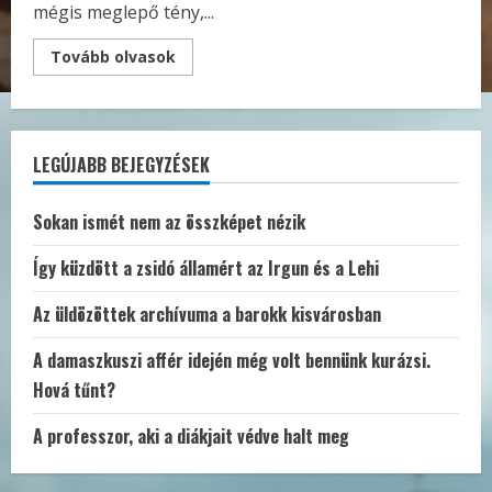
mégis meglepő tény,...
Read
Tovább olvasok
more
about
“A
követség
beépített
embere”
LEGÚJABB BEJEGYZÉSEK
–
Dokumentumok
Raj
Tamás
Sokan ismét nem az összképet nézik
rabbi
szegedi
megfigyelésének
Így küzdött a zsidó államért az Irgun és a Lehi
történetéhez
Az üldözöttek archívuma a barokk kisvárosban
A damaszkuszi affér idején még volt bennünk kurázsi.
Hová tűnt?
A professzor, aki a diákjait védve halt meg