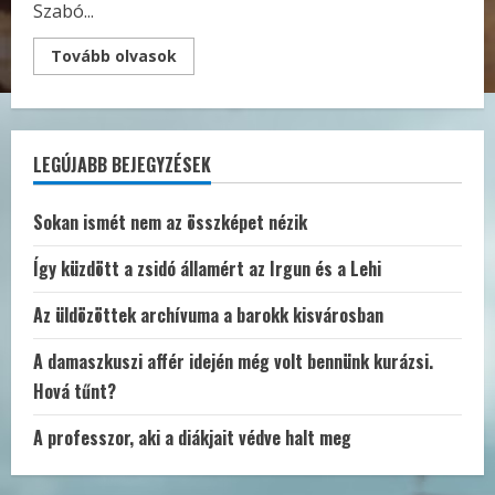
Szabó...
Read
Tovább olvasok
more
about
Talmud
vagy
Szabó
Dezső?
LEGÚJABB BEJEGYZÉSEK
A
„minden
magyar
felelős
Sokan ismét nem az összképet nézik
minden
magyarért”-
idézet
Így küzdött a zsidó államért az Irgun és a Lehi
margójára
Az üldözöttek archívuma a barokk kisvárosban
A damaszkuszi affér idején még volt bennünk kurázsi.
Hová tűnt?
A professzor, aki a diákjait védve halt meg