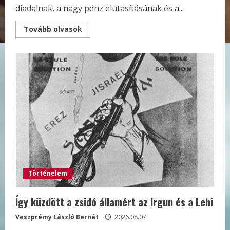
diadalnak, a nagy pénz elutasításának és a...
Read
Tovább olvasok
more
about
Sokan
ismét
nem
az
összképet
nézik
Történelem
Így küzdött a zsidó államért az Irgun és a Lehi
Veszprémy László Bernát
2026.08.07.