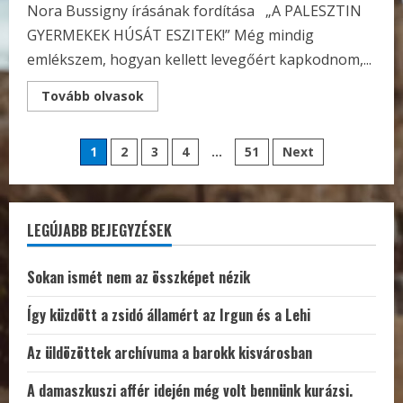
Nora Bussigny írásának fordítása „A PALESZTIN
GYERMEKEK HÚSÁT ESZITEK!” Még mindig
emlékszem, hogyan kellett levegőért kapkodnom,...
Read
Tovább olvasok
more
about
Beépülve
Bejegyzések
a
1
2
3
4
…
51
Next
francia
Izrael-
lapozása
ellenes
mozgalomba
LEGÚJABB BEJEGYZÉSEK
Sokan ismét nem az összképet nézik
Így küzdött a zsidó államért az Irgun és a Lehi
Az üldözöttek archívuma a barokk kisvárosban
A damaszkuszi affér idején még volt bennünk kurázsi.