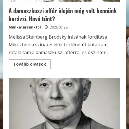
A damaszkuszi affér idején még volt bennünk
kurázsi. Hová tűnt?
Munkatársunktól
2026.07.28.
Melissa Steinberg Brodsky írásának fordítása
Miközben a szíriai zsidók történetét kutattam,
rátaláltam a damaszkuszi afférra, és őszintén...
Read
Tovább olvasok
more
about
A
damaszkuszi
affér
idején
még
volt
bennünk
kurázsi.
Hová
tűnt?