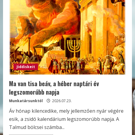
szelleme
Jiddiskeit
Ma van tisa beáv, a héber naptári év
legszomorúbb napja
Munkatársunktól
2026.07.23.
Áv hónap kilencedike, mely jellemzően nyár végére
esik, a zsidó kalendárium legszomorúbb napja. A
Talmud bölcsei számba...