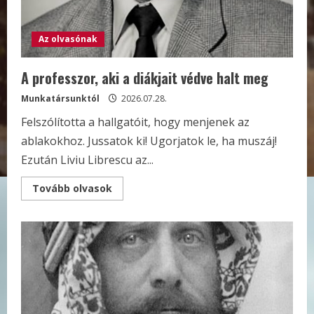
Az olvasónak
A professzor, aki a diákjait védve halt meg
Munkatársunktól
2026.07.28.
Felszólította a hallgatóit, hogy menjenek az
ablakokhoz. Jussatok ki! Ugorjatok le, ha muszáj!
Ezután Liviu Librescu az...
Read
Tovább olvasok
more
about
A
professzor,
aki
a
diákjait
védve
halt
meg