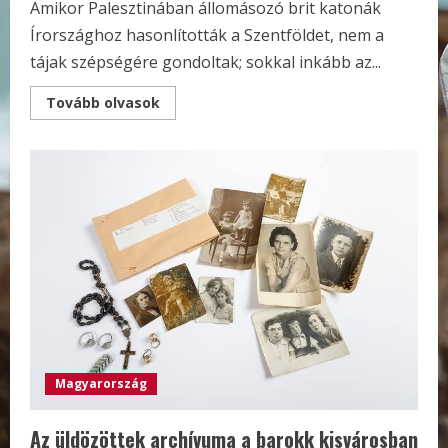
Amikor Palesztinában állomásozó brit katonák
Írországhoz hasonlították a Szentföldet, nem a
tájak szépségére gondoltak; sokkal inkább az...
Read
Tovább olvasok
more
about
Így
küzdött
a
zsidó
államért
az
Irgun
és
a
Lehi
Magyarország
Az üldözöttek archívuma a barokk kisvárosban