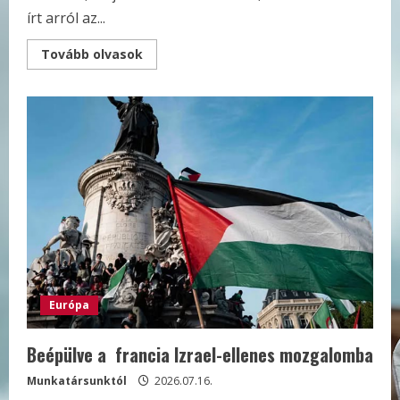
írt arról az...
Read
Tovább olvasok
more
about
A
tábornokok
lázadása
Európa
Beépülve a francia Izrael-ellenes mozgalomba
Munkatársunktól
2026.07.16.