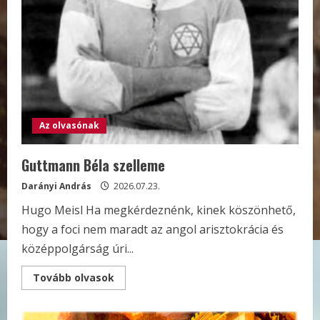
kelet
bűvölete
Az olvasónak
Guttmann Béla szelleme
Darányi András
2026.07.23.
Hugo Meisl Ha megkérdeznénk, kinek köszönhető,
hogy a foci nem maradt az angol arisztokrácia és
középpolgárság úri...
Read
Tovább olvasok
more
about
Guttmann
Béla