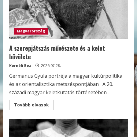
Magyarország
A szerepjátszás művészete és a kelet
bűvölete
Kornéli Bea
2026.07.28.
Germanus Gyula portréja a magyar kultúrpolitika
és az orientalisztika metszéspontjában A 20.
századi magyar keletkutatás történetében...
Read
Tovább olvasok
more
about
A
szerepjátszás
művészete
és
a