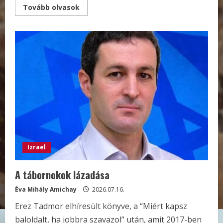
Read
Tovább olvasok
more
about
Ma
van
tisa
beáv,
a
héber
naptári
év
legszomorúbb
napja
Izrael
A tábornokok lázadása
Éva Mihály Amichay
2026.07.16.
Erez Tadmor elhíresült könyve, a “Miért kapsz
baloldalt, ha jobbra szavazol” után, amit 2017-ben