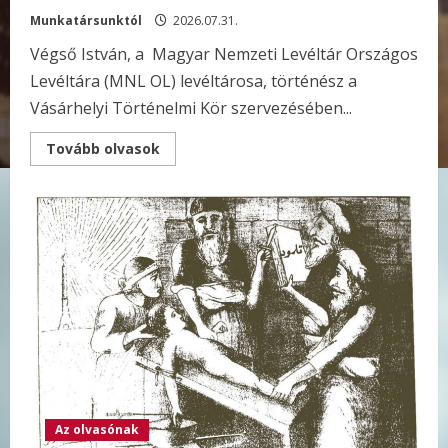
Munkatársunktól
2026.07.31.
Végső István, a Magyar Nemzeti Levéltár Országos
Levéltára (MNL OL) levéltárosa, történész a
Vásárhelyi Történelmi Kör szervezésében...
Read
Tovább olvasok
more
about
Az
üldözöttek
archívuma
a
barokk
kisvárosban
Az olvasónak