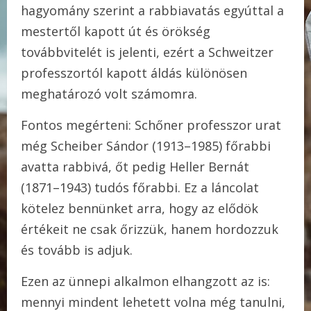
hagyomány szerint a rabbiavatás egyúttal a
mestertől kapott út és örökség
továbbvitelét is jelenti, ezért a Schweitzer
professzortól kapott áldás különösen
meghatározó volt számomra.
Fontos megérteni: Schőner professzor urat
még Scheiber Sándor (1913–1985) főrabbi
avatta rabbivá, őt pedig Heller Bernát
(1871–1943) tudós főrabbi. Ez a láncolat
kötelez bennünket arra, hogy az elődök
értékeit ne csak őrizzük, hanem hordozzuk
és tovább is adjuk.
Ezen az ünnepi alkalmon elhangzott az is:
mennyi mindent lehetett volna még tanulni,