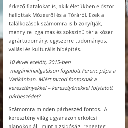
érkező fiatalokat is, akik életükben először
hallottak Mózesről és a Tóráról. Ezek a
találkozások számomra is bizonyítják,
mennyire izgalmas és sokszínű tér a kóser
agrártudomány: egyszerre tudományos,
vallási és kulturális hídépítés.
10 évvel ezelőtt, 2015-ben
magánkihallgatáson fogadott Ferenc pápa a
Vatikánban. Miért tartod fontosnak a
keresztényekkel – keresztyénekkel folytatott
párbeszédet?
Számomra minden párbeszéd fontos. A
keresztény világ ugyanazon erkölcsi
alapokon áll, mint a zsidóság, rengeteg