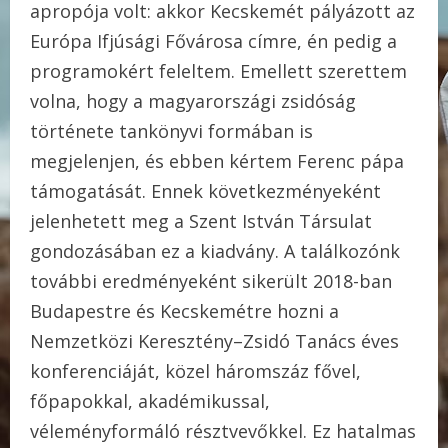
apropója volt: akkor Kecskemét pályázott az
Európa Ifjúsági Fővárosa címre, én pedig a
programokért feleltem. Emellett szerettem
volna, hogy a magyarországi zsidóság
története tankönyvi formában is
megjelenjen, és ebben kértem Ferenc pápa
támogatását. Ennek következményeként
jelenhetett meg a Szent István Társulat
gondozásában ez a kiadvány. A találkozónk
további eredményeként sikerült 2018-ban
Budapestre és Kecskemétre hozni a
Nemzetközi Keresztény–Zsidó Tanács éves
konferenciáját, közel háromszáz fővel,
főpapokkal, akadémikussal,
véleményformáló résztvevőkkel. Ez hatalmas