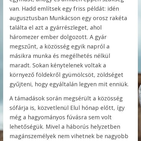
van. Hadd említsek egy friss példát: idén
augusztusban Munkácson egy orosz rakéta
találta el azt a gyárrészleget, ahol
háromezer ember dolgozott. A gyár
megszűnt, a közösség egyik napról a
másikra munka és megélhetés nélkül
maradt. Sokan kénytelenek voltak a
környező földekről gyümölcsöt, zöldséget
gyűjteni, hogy egyáltalán legyen mit enniük.
A támadások során megsérült a közösség
sófárja is, közvetlenül Elul hónap előtt, így
még a hagyományos fúvásra sem volt
lehetőségük. Mivel a háborús helyzetben
magánszemélyek nem vihetnek be nagyobb