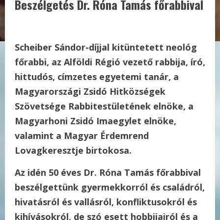
Beszélgetés Dr. Róna Tamás főrabbival
Scheiber Sándor-díjjal kitüntetett neológ
főrabbi, az Alföldi Régió vezető rabbija, író,
hittudós, címzetes egyetemi tanár, a
Magyarországi Zsidó Hitközségek
Szövetsége Rabbitestületének elnöke, a
Magyarhoni Zsidó Imaegylet elnöke,
valamint a Magyar Érdemrend
Lovagkeresztje birtokosa.
Az idén 50 éves Dr. Róna Tamás főrabbival
beszélgettünk gyermekkorról és családról,
hivatásról és vallásról, konfliktusokról és
kihívásokról, de szó esett hobbijairól és a