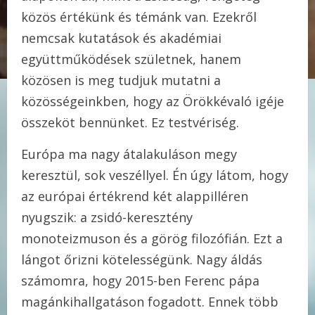
közös értékünk és témánk van. Ezekről
nemcsak kutatások és akadémiai
együttműködések születnek, hanem
közösen is meg tudjuk mutatni a
közösségeinkben, hogy az Örökkévaló igéje
összeköt bennünket. Ez testvériség.
Európa ma nagy átalakuláson megy
keresztül, sok veszéllyel. Én úgy látom, hogy
az európai értékrend két alappilléren
nyugszik: a zsidó-keresztény
monoteizmuson és a görög filozófián. Ezt a
lángot őrizni kötelességünk. Nagy áldás
számomra, hogy 2015-ben Ferenc pápa
magánkihallgatáson fogadott. Ennek több