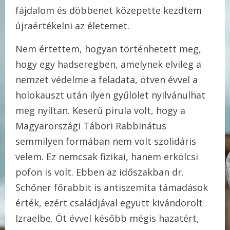
fájdalom és döbbenet közepette kezdtem
újraértékelni az életemet.
Nem értettem, hogyan történhetett meg,
hogy egy hadseregben, amelynek elvileg a
nemzet védelme a feladata, ötven évvel a
holokauszt után ilyen gyűlölet nyilvánulhat
meg nyíltan. Keserű pirula volt, hogy a
Magyarországi Tábori Rabbinátus
semmilyen formában nem volt szolidáris
velem. Ez nemcsak fizikai, hanem erkölcsi
pofon is volt. Ebben az időszakban dr.
Schőner főrabbit is antiszemita támadások
érték, ezért családjával együtt kivándorolt
Izraelbe. Öt évvel később mégis hazatért,