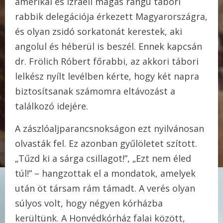
amerikai és izraeli magas rangú tábori
rabbik delegációja érkezett Magyarországra,
és olyan zsidó sorkatonát kerestek, aki
angolul és héberül is beszél. Ennek kapcsán
dr. Frölich Róbert főrabbi, az akkori tábori
lelkész nyílt levélben kérte, hogy két napra
biztosítsanak számomra eltávozást a
találkozó idejére.
A zászlóaljparancsnokságon ezt nyilvánosan
olvasták fel. Ez azonban gyűlöletet szított.
„Tűzd ki a sárga csillagot!”, „Ezt nem éled
túl!” – hangzottak el a mondatok, amelyek
után öt társam rám támadt. A verés olyan
súlyos volt, hogy négyen kórházba
kerültünk. A Honvédkórház falai között,