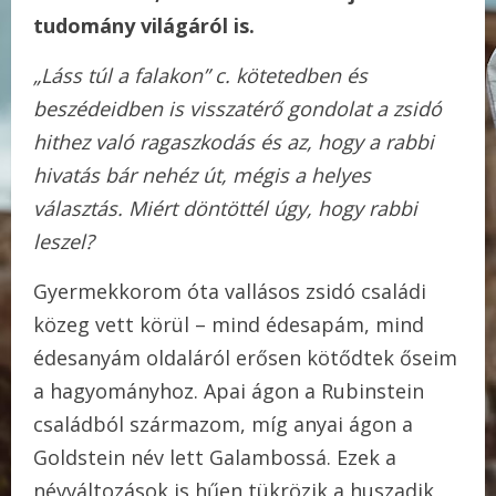
tudomány világáról is.
„Láss túl a falakon” c. kötetedben és
beszédeidben is visszatérő gondolat a zsidó
hithez való ragaszkodás és az, hogy a rabbi
hivatás bár nehéz út, mégis a helyes
választás. Miért döntöttél úgy, hogy rabbi
leszel?
Gyermekkorom óta vallásos zsidó családi
közeg vett körül – mind édesapám, mind
édesanyám oldaláról erősen kötődtek őseim
a hagyományhoz. Apai ágon a Rubinstein
családból származom, míg anyai ágon a
Goldstein név lett Galambossá. Ezek a
névváltozások is hűen tükrözik a huszadik