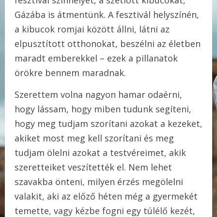
fesztivál színhelyét, a szétlőtt kibucokat,
Gázába is átmentünk. A fesztivál helyszínén,
a kibucok romjai között állni, látni az
elpusztított otthonokat, beszélni az életben
maradt emberekkel – ezek a pillanatok
örökre bennem maradnak.
Szerettem volna nagyon hamar odaérni,
hogy lássam, hogy miben tudunk segíteni,
hogy meg tudjam szorítani azokat a kezeket,
akiket most meg kell szorítani és meg
tudjam ölelni azokat a testvéreimet, akik
szeretteiket veszítették el. Nem lehet
szavakba önteni, milyen érzés megölelni
valakit, aki az előző héten még a gyermekét
temette, vagy kézbe fogni egy túlélő kezét,