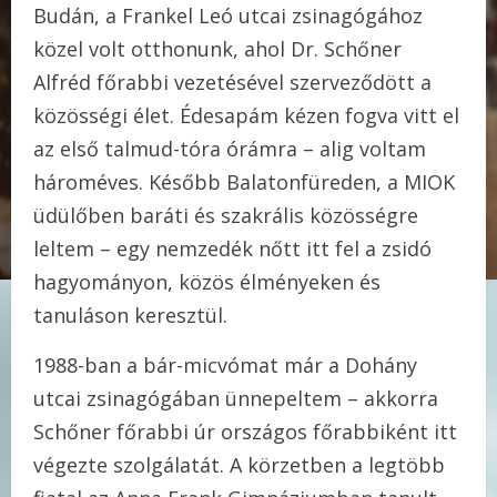
Budán, a Frankel Leó utcai zsinagógához
közel volt otthonunk, ahol Dr. Schőner
Alfréd főrabbi vezetésével szerveződött a
közösségi élet. Édesapám kézen fogva vitt el
az első talmud-tóra órámra – alig voltam
hároméves. Később Balatonfüreden, a MIOK
üdülőben baráti és szakrális közösségre
leltem – egy nemzedék nőtt itt fel a zsidó
hagyományon, közös élményeken és
tanuláson keresztül.
1988-ban a bár-micvómat már a Dohány
utcai zsinagógában ünnepeltem – akkorra
Schőner főrabbi úr országos főrabbiként itt
végezte szolgálatát. A körzetben a legtöbb