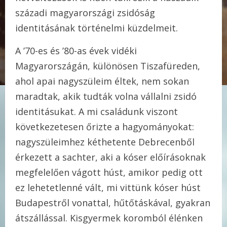
századi magyarországi zsidóság
identitásának történelmi küzdelmeit.
A ’70-es és ’80-as évek vidéki
Magyarországán, különösen Tiszafüreden,
ahol apai nagyszüleim éltek, nem sokan
maradtak, akik tudták volna vállalni zsidó
identitásukat. A mi családunk viszont
következetesen őrizte a hagyományokat:
nagyszüleimhez kéthetente Debrecenből
érkezett a sachter, aki a kóser előírásoknak
megfelelően vágott húst, amikor pedig ott
ez lehetetlenné vált, mi vittünk kóser húst
Budapestről vonattal, hűtőtáskával, gyakran
átszállással. Kisgyermek koromból élénken