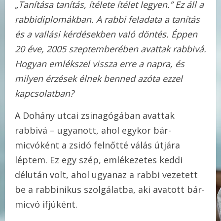
„Tanítása tanítás, ítélete ítélet legyen.” Ez áll a
rabbidiplomákban. A rabbi feladata a tanítás
és a vallási kérdésekben való döntés. Éppen
20 éve, 2005 szeptemberében avattak rabbivá.
Hogyan emlékszel vissza erre a napra, és
milyen érzések élnek benned azóta ezzel
kapcsolatban?
A Dohány utcai zsinagógában avattak
rabbivá – ugyanott, ahol egykor bár-
micvóként a zsidó felnőtté válás útjára
léptem. Ez egy szép, emlékezetes keddi
délután volt, ahol ugyanaz a rabbi vezetett
be a rabbinikus szolgálatba, aki avatott bár-
micvó ifjúként.