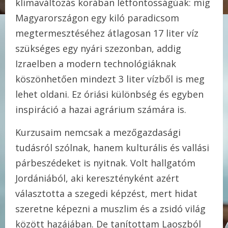
klímaváltozás korában létfontosságúak: míg
Magyarországon egy kiló paradicsom
megtermesztéséhez átlagosan 17 liter víz
szükséges egy nyári szezonban, addig
Izraelben a modern technológiáknak
köszönhetően mindezt 3 liter vízből is meg
lehet oldani. Ez óriási különbség és egyben
inspiráció a hazai agrárium számára is.
Kurzusaim nemcsak a mezőgazdasági
tudásról szólnak, hanem kulturális és vallási
párbeszédeket is nyitnak. Volt hallgatóm
Jordániából, aki keresztényként azért
választotta a szegedi képzést, mert hidat
szeretne képezni a muszlim és a zsidó világ
között hazájában. De tanítottam Laoszból