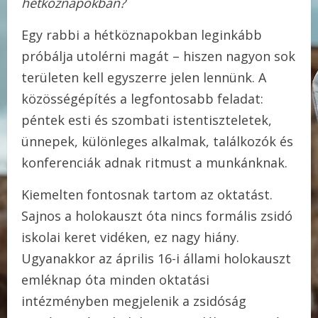
hétköznapokban?
Egy rabbi a hétköznapokban leginkább
próbálja utolérni magát – hiszen nagyon sok
területen kell egyszerre jelen lennünk. A
közösségépítés a legfontosabb feladat:
péntek esti és szombati istentiszteletek,
ünnepek, különleges alkalmak, találkozók és
konferenciák adnak ritmust a munkánknak.
Kiemelten fontosnak tartom az oktatást.
Sajnos a holokauszt óta nincs formális zsidó
iskolai keret vidéken, ez nagy hiány.
Ugyanakkor az április 16-i állami holokauszt
emléknap óta minden oktatási
intézményben megjelenik a zsidóság