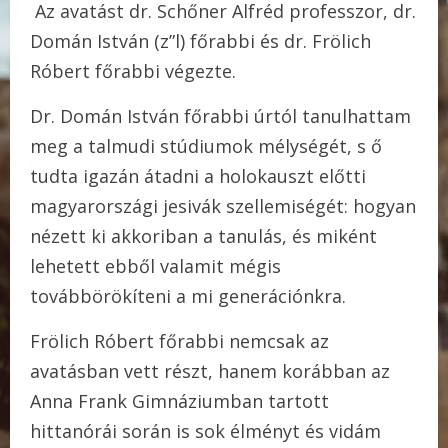
Az avatást dr. Schőner Alfréd professzor, dr.
Domán István (z”l) főrabbi és dr. Frölich
Róbert főrabbi végezte.
Dr. Domán István főrabbi úrtól tanulhattam
meg a talmudi stúdiumok mélységét, s ő
tudta igazán átadni a holokauszt előtti
magyarországi jesivák szellemiségét: hogyan
nézett ki akkoriban a tanulás, és miként
lehetett ebből valamit mégis
továbbörökíteni a mi generációnkra.
Frölich Róbert főrabbi nemcsak az
avatásban vett részt, hanem korábban az
Anna Frank Gimnáziumban tartott
hittanórái során is sok élményt és vidám