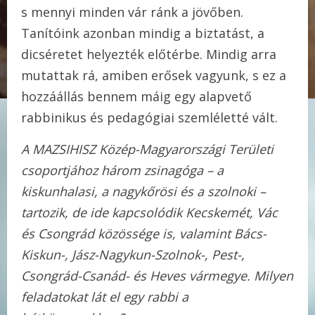
s mennyi minden vár ránk a jövőben.
Tanítóink azonban mindig a biztatást, a
dicséretet helyezték előtérbe. Mindig arra
mutattak rá, amiben erősek vagyunk, s ez a
hozzáállás bennem máig egy alapvető
rabbinikus és pedagógiai szemléletté vált.
A MAZSIHISZ Közép-Magyarországi Területi
csoportjához három zsinagóga – a
kiskunhalasi, a nagykőrösi és a szolnoki –
tartozik, de ide kapcsolódik Kecskemét, Vác
és Csongrád közössége is, valamint Bács-
Kiskun-, Jász-Nagykun-Szolnok-, Pest-,
Csongrád-Csanád- és Heves vármegye. Milyen
feladatokat lát el egy rabbi a