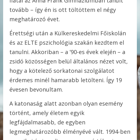
fiatal az Anna Frank Gimnáziumban tanult
tovább – így én is ott töltöttem el négy
meghatározó évet.
Érettségi után a Külkereskedelmi Főiskolán
és az ELTE pszichológia szakán kezdtem el
tanulni. Akkoriban – a ’90-es évek elején – a
zsidó közösségen belül általános nézet volt,
hogy a kötelező sorkatonai szolgálatot
érdemes minél hamarabb letölteni. Így 19
évesen bevonultam.
A katonaság alatt azonban olyan esemény
történt, amely életem egyik
legfájdalmasabb, de egyben
legmeghatározóbb élményévé vált. 1994-ben