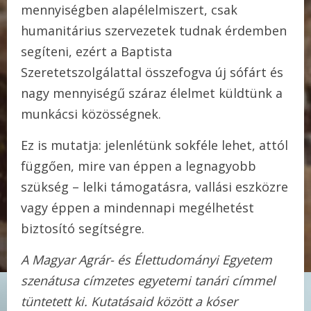
mennyiségben alapélelmiszert, csak
humanitárius szervezetek tudnak érdemben
segíteni, ezért a Baptista
Szeretetszolgálattal összefogva új sófárt és
nagy mennyiségű száraz élelmet küldtünk a
munkácsi közösségnek.
Ez is mutatja: jelenlétünk sokféle lehet, attól
függően, mire van éppen a legnagyobb
szükség – lelki támogatásra, vallási eszközre
vagy éppen a mindennapi megélhetést
biztosító segítségre.
A Magyar Agrár- és Élettudományi Egyetem
szenátusa címzetes egyetemi tanári címmel
tüntetett ki. Kutatásaid között a kóser