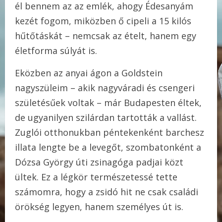
él bennem az az emlék, ahogy Édesanyám
kezét fogom, miközben ő cipeli a 15 kilós
hűtőtáskát – nemcsak az ételt, hanem egy
életforma súlyát is.
Eközben az anyai ágon a Goldstein
nagyszüleim – akik nagyváradi és csengeri
születésűek voltak – már Budapesten éltek,
de ugyanilyen szilárdan tartották a vallást.
Zuglói otthonukban péntekenként barchesz
illata lengte be a levegőt, szombatonként a
Dózsa György úti zsinagóga padjai közt
ültek. Ez a légkör természetessé tette
számomra, hogy a zsidó hit ne csak családi
örökség legyen, hanem személyes út is.