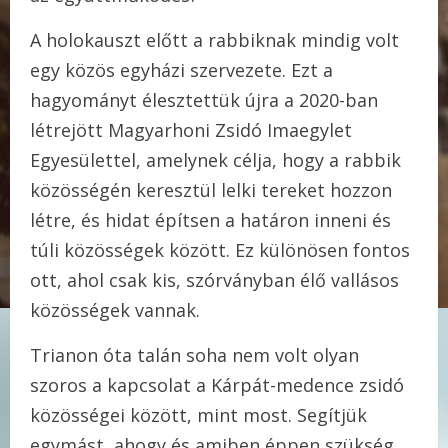
A holokauszt előtt a rabbiknak mindig volt
egy közös egyházi szervezete. Ezt a
hagyományt élesztettük újra a 2020-ban
létrejött Magyarhoni Zsidó Imaegylet
Egyesülettel, amelynek célja, hogy a rabbik
közösségén keresztül lelki tereket hozzon
létre, és hidat építsen a határon inneni és
túli közösségek között. Ez különösen fontos
ott, ahol csak kis, szórványban élő vallásos
közösségek vannak.
Trianon óta talán soha nem volt olyan
szoros a kapcsolat a Kárpát-medence zsidó
közösségei között, mint most. Segítjük
egymást, ahogy és amiben éppen szükség