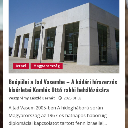
Izrael
Magyarország
Beépülni a Jad Vasembe – A kádári hírszerzés
kísérletei Komlós Ottó rabbi behálózására
Veszprémy László Bernát
2025.01.03.
A Jad Vasem 2005-ben A hidegháború során
Magyarország az 1967-es hatnapos háborúig
diplomáciai kapcsolatot tartott fenn Izraellel,...