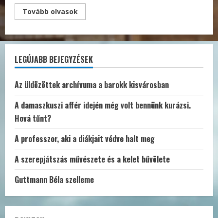
Read
Tovább olvasok
more
about
Beépülni
a
Jad
Vasembe
LEGÚJABB BEJEGYZÉSEK
–
A
kádári
hírszerzés
Az üldözöttek archívuma a barokk kisvárosban
kísérletei
Komlós
Ottó
A damaszkuszi affér idején még volt bennünk kurázsi.
rabbi
behálózására
Hová tűnt?
A professzor, aki a diákjait védve halt meg
A szerepjátszás művészete és a kelet bűvölete
Guttmann Béla szelleme