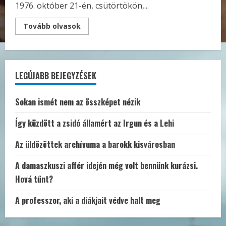
1976. október 21-én, csütörtökön,...
Read
Tovább olvasok
more
about
„Amíg
én
vagyok
a
LEGÚJABB BEJEGYZÉSEK
MIOK
főtitkára,
Scheiber
köteles
Sokan ismét nem az összképet nézik
utasításaimat
teljesíteni!”
–
Így küzdött a zsidó államért az Irgun és a Lehi
Egy
ásítás
története
Az üldözöttek archívuma a barokk kisvárosban
1976-
ból
A damaszkuszi affér idején még volt bennünk kurázsi.
Hová tűnt?
A professzor, aki a diákjait védve halt meg