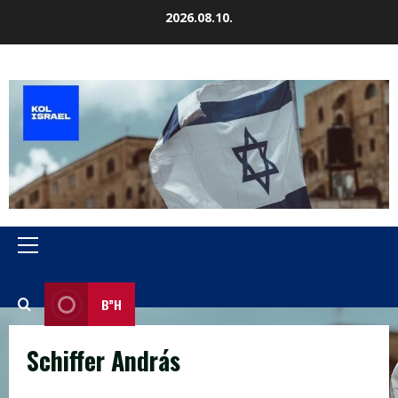
Skip
2026.08.10.
to
content
Primary
Menu
B”H
Schiffer András