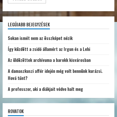
more
about
Kell-
e
nekünk
Pride
LEGÚJABB BEJEGYZÉSEK
Sokan ismét nem az összképet nézik
Így küzdött a zsidó államért az Irgun és a Lehi
Az üldözöttek archívuma a barokk kisvárosban
A damaszkuszi affér idején még volt bennünk kurázsi.
Hová tűnt?
A professzor, aki a diákjait védve halt meg
ROVATOK