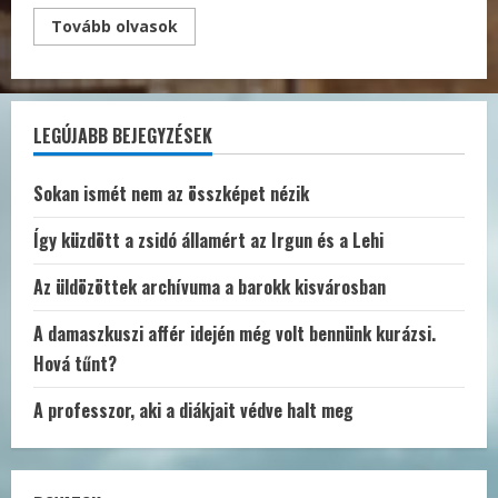
Read
Tovább olvasok
more
about
Közel
a
megállapodás
a
LEGÚJABB BEJEGYZÉSEK
túszok
egy
részének
elengedéséről
Sokan ismét nem az összképet nézik
Így küzdött a zsidó államért az Irgun és a Lehi
Az üldözöttek archívuma a barokk kisvárosban
A damaszkuszi affér idején még volt bennünk kurázsi.
Hová tűnt?
A professzor, aki a diákjait védve halt meg