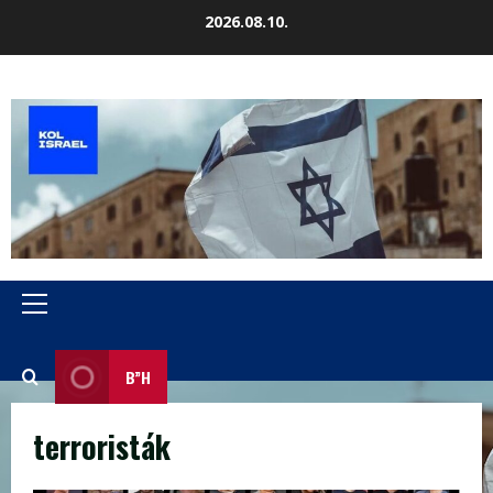
Skip
2026.08.10.
to
content
Primary
Menu
B”H
terroristák