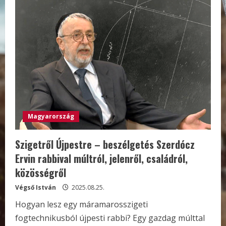
Magyarország
Szigetről Újpestre – beszélgetés Szerdócz
Ervin rabbival múltról, jelenről, családról,
közösségről
Végső István
2025.08.25.
Hogyan lesz egy máramarosszigeti
fogtechnikusból újpesti rabbi? Egy gazdag múlttal