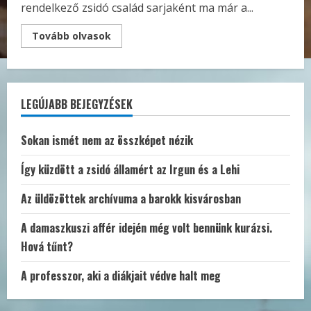
rendelkező zsidó család sarjaként ma már a...
Read
Tovább olvasok
more
about
Szigetről
Újpestre
–
beszélgetés
LEGÚJABB BEJEGYZÉSEK
Szerdócz
Ervin
rabbival
múltról,
Sokan ismét nem az összképet nézik
jelenről,
családról,
közösségről
Így küzdött a zsidó államért az Irgun és a Lehi
Az üldözöttek archívuma a barokk kisvárosban
A damaszkuszi affér idején még volt bennünk kurázsi.
Hová tűnt?
A professzor, aki a diákjait védve halt meg