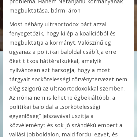
probléma. Hanem Netanjahu kormányának
megbuktatása, bármi áron.
Most néhány ultraortodox párt azzal
fenyegetőzik, hogy kilép a koalícióból és
megbuktatja a kormányt. Valószínűleg
ugyanaz a politikai baloldal csábítja erre
őket titkos háttéralkukkal, amelyik
nyilvánosan azt harsogja, hogy a most
tárgyalt sorkötelességi törvénytervezet nem
elég szigorú az ultraortodoxokkal szemben.
Az irónia nem is lehetne égbekiáltóbb: a
politikai baloldal a „sorkötelességi
egyenlőség” jelszavával uszítja a
közvéleményt és sok jó szándékú embert a
vallási jobboldalon, majd fordul egyet, és