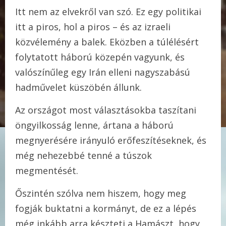
Itt nem az elvekről van szó. Ez egy politikai
itt a piros, hol a piros – és az izraeli
közvélemény a balek. Eközben a túlélésért
folytatott háború közepén vagyunk, és
valószínűleg egy Irán elleni nagyszabású
hadművelet küszöbén állunk.
Az országot most választásokba taszítani
öngyilkosság lenne, ártana a háború
megnyerésére irányuló erőfeszítéseknek, és
még nehezebbé tenné a túszok
megmentését.
Őszintén szólva nem hiszem, hogy meg
fogják buktatni a kormányt, de ez a lépés
még inkább arra készteti a Hamászt, hogy