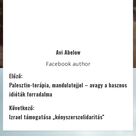
Avi Abelow
Facebook author
C
Előző:
Palesztin-terápia, mandulatejjel – avagy a hasznos
o
idióták forradalma
n
Következő:
t
Izrael támogatása „kényszerszolidaritás”
i