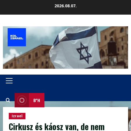
Skip
2026.08.07.
to
content
Primary
Menu
B”H
Izrael
Cirkusz és káosz van, de nem