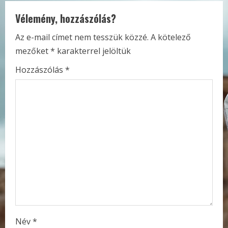
n
Vélemény, hozzászólás?
u
Az e-mail címet nem tesszük közzé.
A kötelező
e
mezőket
*
karakterrel jelöltük
R
Hozzászólás
*
e
a
d
i
n
g
Név
*