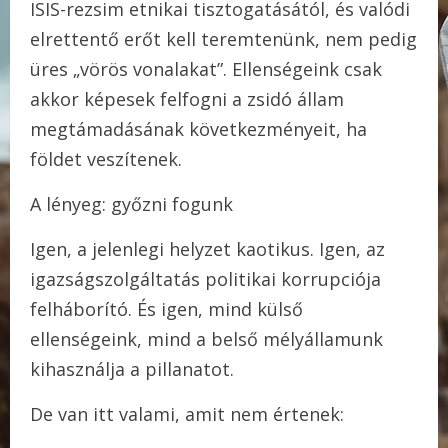
ISIS-rezsim etnikai tisztogatásától, és valódi
elrettentő erőt kell teremtenünk, nem pedig
üres „vörös vonalakat”. Ellenségeink csak
akkor képesek felfogni a zsidó állam
megtámadásának következményeit, ha
földet veszítenek.
A lényeg: győzni fogunk
Igen, a jelenlegi helyzet kaotikus. Igen, az
igazságszolgáltatás politikai korrupciója
felháborító. És igen, mind külső
ellenségeink, mind a belső mélyállamunk
kihasználja a pillanatot.
De van itt valami, amit nem értenek: