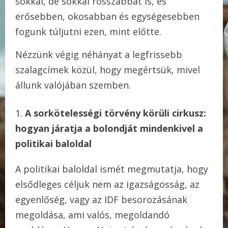
sokkal, de sokkal rosszabbat is, és
erősebben, okosabban és egységesebben
fogunk túljutni ezen, mint előtte.
Nézzünk végig néhányat a legfrissebb
szalagcímek közül, hogy megértsük, mivel
állunk valójában szemben.
A sorkötelességi törvény körüli cirkusz:
hogyan járatja a bolondját mindenkivel a
politikai baloldal
A politikai baloldal ismét megmutatja, hogy
elsődleges céljuk nem az igazságosság, az
egyenlőség, vagy az IDF besorozásának
megoldása, ami valós, megoldandó