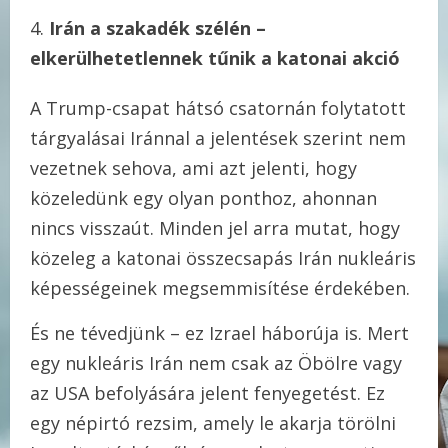
Irán a szakadék szélén –
elkerülhetetlennek tűnik a katonai akció
A Trump-csapat hátsó csatornán folytatott
tárgyalásai Iránnal a jelentések szerint nem
vezetnek sehova, ami azt jelenti, hogy
közeledünk egy olyan ponthoz, ahonnan
nincs visszaút. Minden jel arra mutat, hogy
közeleg a katonai összecsapás Irán nukleáris
képességeinek megsemmisítése érdekében.
És ne tévedjünk – ez Izrael háborúja is. Mert
egy nukleáris Irán nem csak az Öbölre vagy
az USA befolyására jelent fenyegetést. Ez
egy népirtó rezsim, amely le akarja törölni