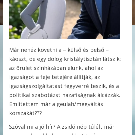
Már nehéz követni a – külső és belső –
káoszt, de egy dolog kristálytisztán látszik:
az őrület színházában élünk, ahol az
igazságot a feje tetejére állítják, az
igazságszolgáltatást fegyverré teszik, és a
politikai szabotázst hazafiságnak álcázzák.
Említettem már a geulah/megváltás
korszakát???
Szóval mi a jó hír? A zsidó nép túlélt már