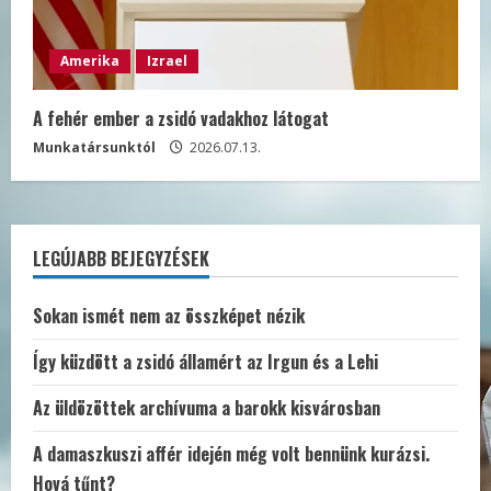
Amerika
Izrael
A fehér ember a zsidó vadakhoz látogat
Munkatársunktól
2026.07.13.
LEGÚJABB BEJEGYZÉSEK
Sokan ismét nem az összképet nézik
Így küzdött a zsidó államért az Irgun és a Lehi
Az üldözöttek archívuma a barokk kisvárosban
A damaszkuszi affér idején még volt bennünk kurázsi.
Hová tűnt?