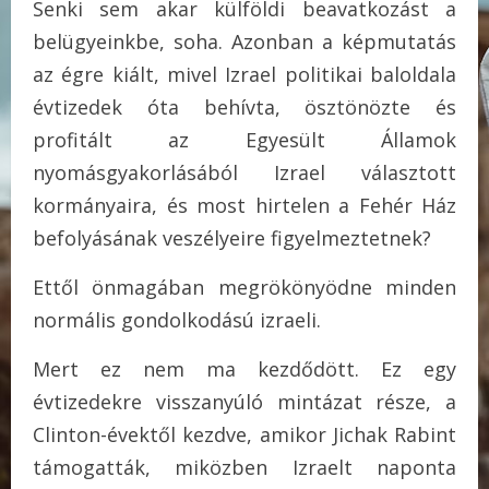
Senki sem akar külföldi beavatkozást a
belügyeinkbe, soha. Azonban a képmutatás
az égre kiált, mivel Izrael politikai baloldala
évtizedek óta behívta, ösztönözte és
profitált az Egyesült Államok
nyomásgyakorlásából Izrael választott
kormányaira, és most hirtelen a Fehér Ház
befolyásának veszélyeire figyelmeztetnek?
Ettől önmagában megrökönyödne minden
normális gondolkodású izraeli.
Mert ez nem ma kezdődött. Ez egy
évtizedekre visszanyúló mintázat része, a
Clinton-évektől kezdve, amikor Jichak Rabint
támogatták, miközben Izraelt naponta