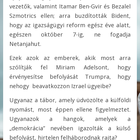
vezetők, valamint Itamar Ben-Gvir és Bezalel
Szmotrics ellen; arra buzdították Bident,
hogy az igazságügyi reform egész éve alatt,
egészen október 7-ig, ne fogadja
Netanjahut.
Ezek azok az emberek, akik most arra
szólítják fel Miriam Adelsont, hogy
érvényesítse befolyását Trumpra, hogy
nehogy beavatkozzon Izrael ügyeibe?
Ugyanaz a tábor, amely üdvözölte a külföldi
nyomást, most éppen ellene figyelmeztet.
Ugyanazok a hangok, amelyek a
„demokrácia” nevében igazolták a külső
befolyást, hirtelen felháborodnak rajta?