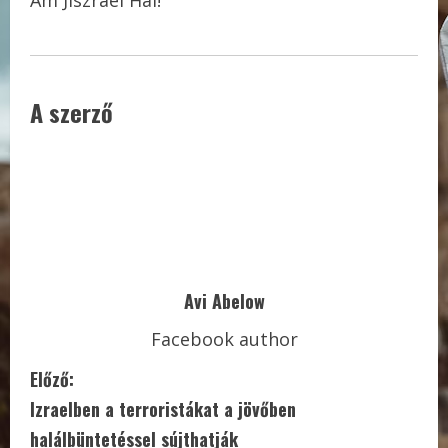
Am Jiszráél Hai!
A szerző
Avi Abelow
Facebook author
C
Előző:
Izraelben a terroristákat a jövőben
o
halálbüntetéssel sújthatják