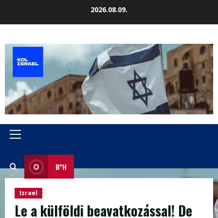
Skip
2026.08.09.
to
content
Primary
Menu
B”H
Izrael
Le a külföldi beavatkozással! De