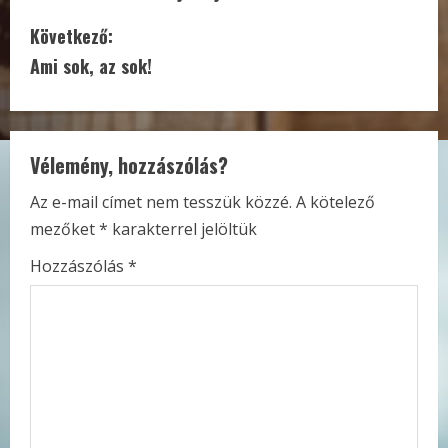
n
Következő:
t
Ami sok, az sok!
i
n
Vélemény, hozzászólás?
u
Az e-mail címet nem tesszük közzé.
A kötelező
e
mezőket
*
karakterrel jelöltük
R
Hozzászólás
*
e
a
d
i