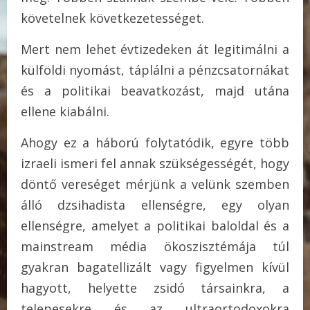
követelnek következetességet.
Mert nem lehet évtizedeken át legitimálni a
külföldi nyomást, táplálni a pénzcsatornákat
és a politikai beavatkozást, majd utána
ellene kiabálni.
Ahogy ez a háború folytatódik, egyre több
izraeli ismeri fel annak szükségességét, hogy
döntő vereséget mérjünk a velünk szemben
álló dzsihadista ellenségre, egy olyan
ellenségre, amelyet a politikai baloldal és a
mainstream média ökoszisztémája túl
gyakran bagatellizált vagy figyelmen kívül
hagyott, helyette zsidó társainkra, a
telepesekre és az ultraortodoxokra