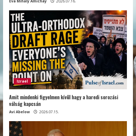
Éva Mihály Amichay
2026.07.16.
Izrael
Amit mindenki figyelmen kívül hagy a haredi sorozási
válság kapcsán
Avi Abelow
2026.07.15.