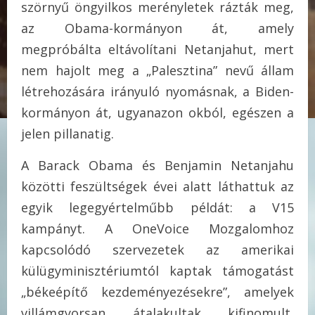
szörnyű öngyilkos merényletek rázták meg,
az Obama-kormányon át, amely
megpróbálta eltávolítani Netanjahut, mert
nem hajolt meg a „Palesztina” nevű állam
létrehozására irányuló nyomásnak, a Biden-
kormányon át, ugyanazon okból, egészen a
jelen pillanatig.
A Barack Obama és Benjamin Netanjahu
közötti feszültségek évei alatt láthattuk az
egyik legegyértelműbb példát: a V15
kampányt. A OneVoice Mozgalomhoz
kapcsolódó szervezetek az amerikai
külügyminisztériumtól kaptak támogatást
„békeépítő kezdeményezésekre”, amelyek
villámgyorsan átalakultak kifinomult,