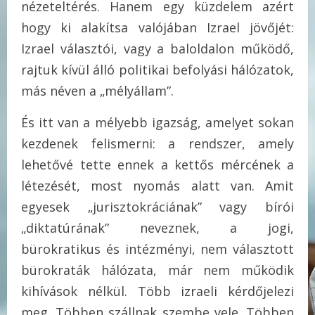
nézeteltérés. Hanem egy küzdelem azért
hogy ki alakítsa valójában Izrael jövőjét:
Izrael választói, vagy a baloldalon működő,
rajtuk kívül álló politikai befolyási hálózatok,
más néven a „mélyállam”.
És itt van a mélyebb igazság, amelyet sokan
kezdenek felismerni: a rendszer, amely
lehetővé tette ennek a kettős mércének a
létezését, most nyomás alatt van. Amit
egyesek „jurisztokráciának” vagy bírói
„diktatúrának” neveznek, a jogi,
bürokratikus és intézményi, nem választott
bürokraták hálózata, már nem működik
kihívások nélkül. Több izraeli kérdőjelezi
meg. Többen szállnak szembe vele. Többen