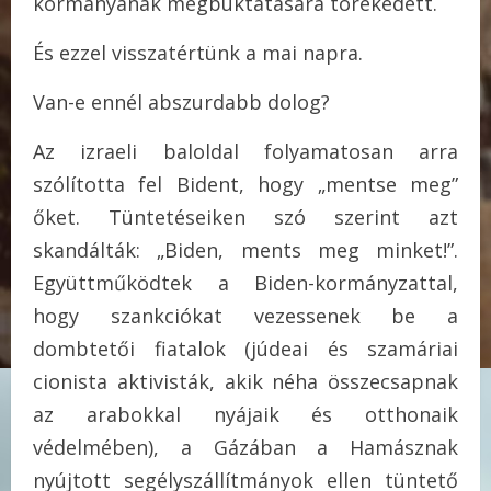
kormányának megbuktatására törekedett.
És ezzel visszatértünk a mai napra.
Van-e ennél abszurdabb dolog?
Az izraeli baloldal folyamatosan arra
szólította fel Bident, hogy „mentse meg”
őket. Tüntetéseiken szó szerint azt
skandálták: „Biden, ments meg minket!”.
Együttműködtek a Biden-kormányzattal,
hogy szankciókat vezessenek be a
dombtetői fiatalok (júdeai és szamáriai
cionista aktivisták, akik néha összecsapnak
az arabokkal nyájaik és otthonaik
védelmében), a Gázában a Hamásznak
nyújtott segélyszállítmányok ellen tüntető