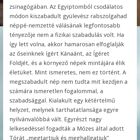
zsinagógában. Az Egyiptomból csodálatos
módon kiszabadult gyülevész rabszolgahad
néppé-nemzetté válásának legfontosabb
tényezője nem a fizikai szabadulás volt. Ha
így lett volna, akkor hamarosan elfoglalják
az őseinknek ígért Kánaánt, az Ígéret
Földjét, és a környező népek mintájára élik
életüket. Mint ismeretes, nem ez történt. A
megszabadult nép nem tudta mit kezdjen a
számára ismeretlen fogalommal, a
szabadsággal. Kialakult egy kétértelmű
helyzet, melynek tarthatatlansága egyre
nyilvánvalóbbá vált. Egyrészt nagy
lelkesedéssel fogadták a Mózes által adott
Tórát „megtartjuk és meghallgatjuk”