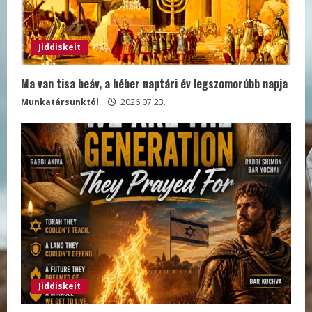
Jiddiskeit
Ma van tisa beáv, a héber naptári év legszomorúbb napja
Munkatársunktól
2026.07.23.
Jiddiskeit