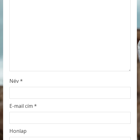
e
a
d
i
n
g
Név
*
E-mail cím
*
Honlap