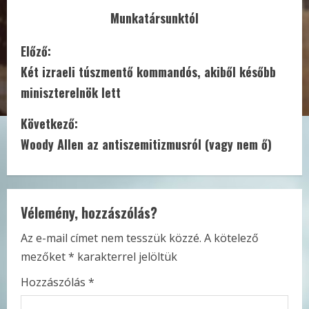
Munkatársunktól
C
Előző:
Két izraeli túszmentő kommandós, akiből később
o
miniszterelnök lett
n
Következő:
t
Woody Allen az antiszemitizmusról (vagy nem ő)
i
n
Vélemény, hozzászólás?
u
Az e-mail címet nem tesszük közzé.
A kötelező
e
mezőket
*
karakterrel jelöltük
R
Hozzászólás
*