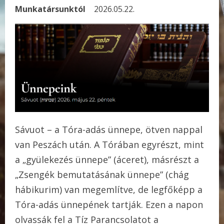
Munkatársunktól
2026.05.22.
Sávuot – a Tóra-adás ünnepe, ötven nappal
van Peszách után. A Tórában egyrészt, mint
a „gyülekezés ünnepe” (áceret), másrészt a
„Zsengék bemutatásának ünnepe” (chág
hábikurim) van megemlítve, de legfőképp a
Tóra-adás ünnepének tartják. Ezen a napon
olvassák fel a Tíz Parancsolatot a