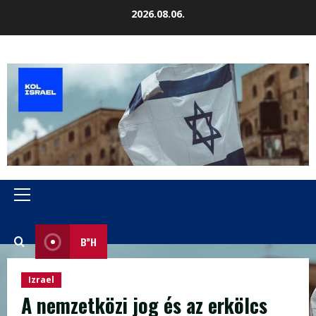
Skip
2026.08.06.
to
content
Primary
Menu
B”H
Izrael
A nemzetközi jog és az erkölcs