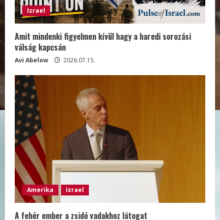
Izrael
Amit mindenki figyelmen kívül hagy a haredi sorozási
válság kapcsán
Avi Abelow
2026.07.15.
Amerika
Izrael
A fehér ember a zsidó vadakhoz látogat