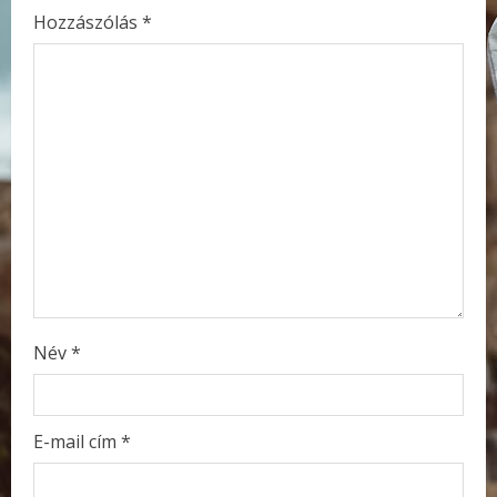
e
Hozzászólás
*
R
e
a
d
i
n
g
Név
*
E-mail cím
*