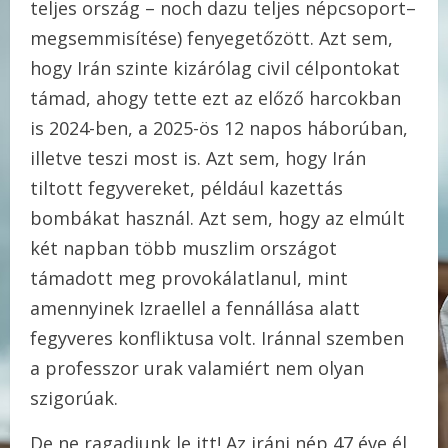
teljes ország – noch dazu teljes népcsoport–
megsemmisítése) fenyegetőzött. Azt sem,
hogy Irán szinte kizárólag civil célpontokat
támad, ahogy tette ezt az előző harcokban
is 2024-ben, a 2025-ös 12 napos háborúban,
illetve teszi most is. Azt sem, hogy Irán
tiltott fegyvereket, például kazettás
bombákat használ. Azt sem, hogy az elmúlt
két napban több muszlim országot
támadott meg provokálatlanul, mint
amennyinek Izraellel a fennállása alatt
fegyveres konfliktusa volt. Iránnal szemben
a professzor urak valamiért nem olyan
szigorúak.
De ne ragadjunk le itt! Az iráni nép 47 éve él