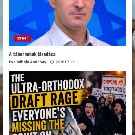
Izrael
A tábornokok lázadása
Éva Mihály Amichay
2026.07.16.