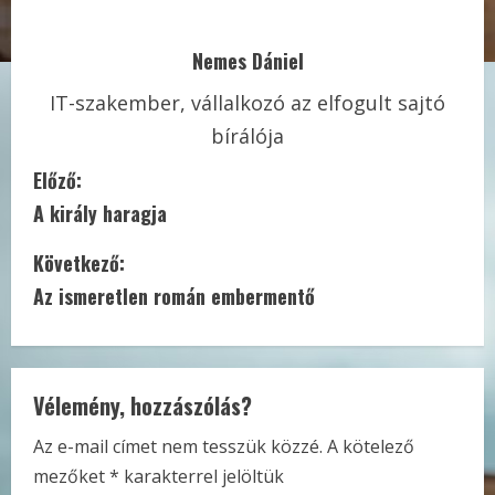
Nemes Dániel
IT-szakember, vállalkozó az elfogult sajtó
bírálója
C
Előző:
A király haragja
o
Következő:
n
Az ismeretlen román embermentő
t
i
Vélemény, hozzászólás?
n
Az e-mail címet nem tesszük közzé.
A kötelező
u
mezőket
*
karakterrel jelöltük