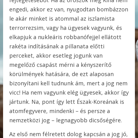
fejtegetéséből. Ha az oroszok meg Kína nem
engedi, akkor ez van, nyugodtan bombázzon
le akár minket is atommal az iszlamista
terrorrezsim, vagy ha ügyesek vagyunk, és
elkapjuk a nukleáris robbanófejjel ellátott
rakéta indításának a pillanata előtti
perceket, akkor esetleg jogunk van
megelőző csapást mérni a kényszerítő
körülmények hatására, de ezt alaposan
bizonyítani kell tudnunk ám, mert a jog nem
vicc! Ha nem vagyunk elég ügyesek, akkor így
jártunk. Na, pont így lett Észak-Koreának is
atomfegyvere, mindenki – és persze a
nemzetközi jog – legnagyobb dicsőségére.
Az első nem félretett dolog kapcsán a jog jó,