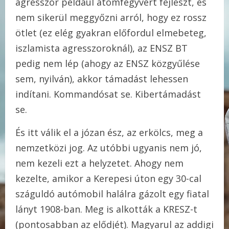
agresszor például atomfegyvert fejleszt, és
nem sikerül meggyőzni arról, hogy ez rossz
ötlet (ez elég gyakran előfordul elmebeteg,
iszlamista agresszoroknál), az ENSZ BT
pedig nem lép (ahogy az ENSZ közgyűlése
sem, nyilván), akkor támadást lehessen
indítani. Kommandósat se. Kibertámadást
se.
És itt válik el a józan ész, az erkölcs, meg a
nemzetközi jog. Az utóbbi ugyanis nem jó,
nem kezeli ezt a helyzetet. Ahogy nem
kezelte, amikor a Kerepesi úton egy 30-cal
száguldó autómobil halálra gázolt egy fiatal
lányt 1908-ban. Meg is alkották a KRESZ-t
(pontosabban az elődjét). Magyarul az addigi