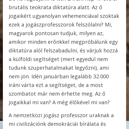
brutális teokrata diktatúra alatt. Az ő
jogaikért ugyanolyan vehemenciával szoktak
ezek a jogászprofesszorok felszólalni? Mi,
magyarok pontosan tudjuk, milyen az,
amikor minden erőnkkel megpróbálunk egy
diktatúra alól felszabadulni, és várjuk hozzá
a külföldi segítséget (mert egyedül nem
tudunk szuperhatalmakat legyőzni), ami
nem jön. Idén januárban legalább 32.000
iráni várta ezt a segítséget, de a most
szombatot már nem érhette meg. Az ő
jogaikkal mi van? A még élőkével mi van?
A nemzetközi jogász professzor uraknak a
mi civilizációnk demokráciái bírálata és