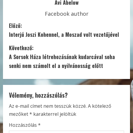
Avi Abelow
Facebook author
C
Előző:
Interjú Joszi Kohennel, a Moszad volt vezetőjével
o
Következő:
n
A Sorsok Háza létrehozásának kudarcával soha
t
senki nem számolt el a nyilvánosság előtt
i
n
Vélemény, hozzászólás?
u
Az e-mail címet nem tesszük közzé.
A kötelező
e
mezőket
*
karakterrel jelöltük
R
Hozzászólás
*