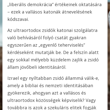
„liberális demokrácia” értékeinek oktatására
– ezek a vallásos katonák átnevelésének
kódszavai.
Az ultraortodox zsidók katonai szolgálatra
való behívásáról folyó csatát gyakran
egyszerűen az „egyenlő teherviselés”
kérdéseként mutatják be. De a felszín alatt
egy sokkal mélyebb küzdelem zajlik a zsidó
állam jövőbeli identitásáról.
Izrael egy nyíltabban zsidó állammá válik-e,
amely a bibliai és nemzeti identitásában
gyökerezik, ahogyan azt a vallásos és
ultraortodox közösségek képviselik? Vagy
továbbra is azok a szekuláris elitek fogják