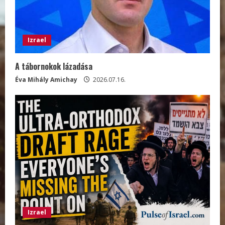
Izrael
A tábornokok lázadása
Éva Mihály Amichay
2026.07.16.
Izrael