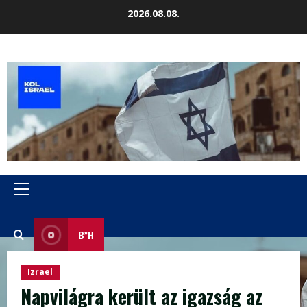
Skip
2026.08.08.
to
content
Primary
Menu
B”H
Izrael
Napvilágra került az igazság az