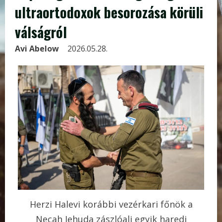
ultraortodoxok besorozása körüli
válságról
Avi Abelow
2026.05.28.
Herzi Halevi korábbi vezérkari főnök a
Necah Jehuda zászlóalj egyik haredi