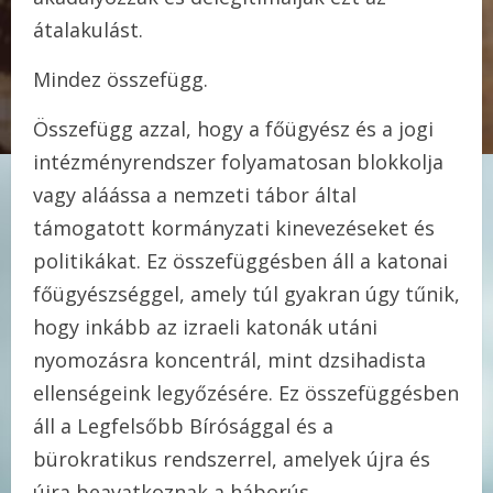
átalakulást.
Mindez összefügg.
Összefügg azzal, hogy a főügyész és a jogi
intézményrendszer folyamatosan blokkolja
vagy aláássa a nemzeti tábor által
támogatott kormányzati kinevezéseket és
politikákat. Ez összefüggésben áll a katonai
főügyészséggel, amely túl gyakran úgy tűnik,
hogy inkább az izraeli katonák utáni
nyomozásra koncentrál, mint dzsihadista
ellenségeink legyőzésére. Ez összefüggésben
áll a Legfelsőbb Bírósággal és a
bürokratikus rendszerrel, amelyek újra és
újra beavatkoznak a háborús