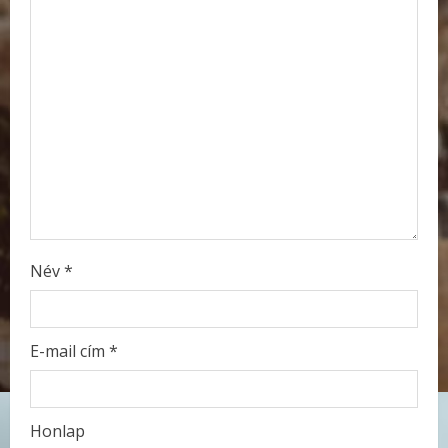
e
a
d
i
n
g
Név
*
E-mail cím
*
Honlap