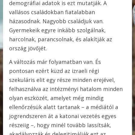
demográfiai adatok is ezt mutatják. A
vallásos családokban fiatalabban
házasodnak. Nagyobb családjuk van.
Gyermekeik egyre inkább szolgálnak,
harcolnak, parancsolnak, és alakítják az
ország jövőjét.
A változás már folyamatban van. És
pontosan ezért küzd az izraeli régi
szekuláris elit egy része minden erejével,
felhasználva az intézményi hatalom minden
olyan eszközét, amelyet még mindig
ellenőrzésük alatt tartanak – a médiától a
jogrendszeren át a katonai vezetés egyes
részeiig –, hogy minél tovább lassítsák,
akadályozzák és delegitimálják ezt az