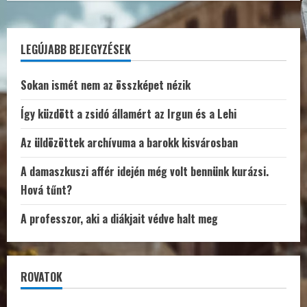
LEGÚJABB BEJEGYZÉSEK
Sokan ismét nem az összképet nézik
Így küzdött a zsidó államért az Irgun és a Lehi
Az üldözöttek archívuma a barokk kisvárosban
A damaszkuszi affér idején még volt bennünk kurázsi.
Hová tűnt?
A professzor, aki a diákjait védve halt meg
ROVATOK