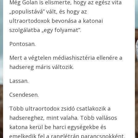
Még Golan is elismerte, hogy az egész vita
„populistává” vált, és hogy az
ultraortodoxok bevonása a katonai
szolgálatba „egy folyamat”.
Pontosan.
Mert a végtelen médiashisztéria ellenére a
hadsereg máris változik.
Lassan.
Csendesen.
Több ultraortodox zsidó csatlakozik a
hadsereghez, mint valaha. Több vallásos
katona kerül be harci egységekbe és
emelkedik fel a ranglétrán parancsnokként,