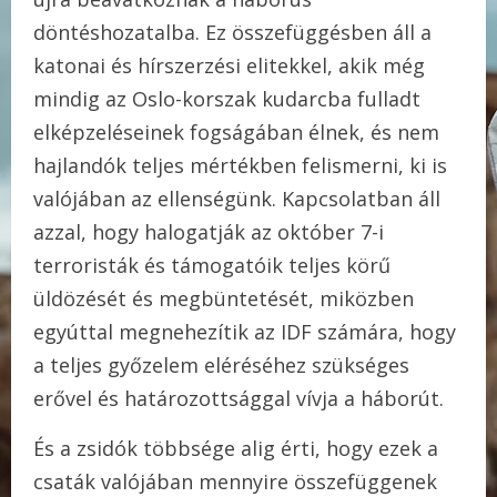
döntéshozatalba. Ez összefüggésben áll a
katonai és hírszerzési elitekkel, akik még
mindig az Oslo-korszak kudarcba fulladt
elképzeléseinek fogságában élnek, és nem
hajlandók teljes mértékben felismerni, ki is
valójában az ellenségünk. Kapcsolatban áll
azzal, hogy halogatják az október 7-i
terroristák és támogatóik teljes körű
üldözését és megbüntetését, miközben
egyúttal megnehezítik az IDF számára, hogy
a teljes győzelem eléréséhez szükséges
erővel és határozottsággal vívja a háborút.
És a zsidók többsége alig érti, hogy ezek a
csaták valójában mennyire összefüggenek