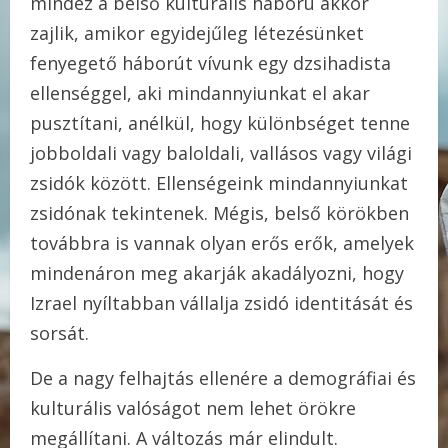
mindez a belső kulturális háború akkor
zajlik, amikor egyidejűleg létezésünket
fenyegető háborút vívunk egy dzsihadista
ellenséggel, aki mindannyiunkat el akar
pusztítani, anélkül, hogy különbséget tenne
jobboldali vagy baloldali, vallásos vagy világi
zsidók között. Ellenségeink mindannyiunkat
zsidónak tekintenek. Mégis, belső körökben
továbbra is vannak olyan erős erők, amelyek
mindenáron meg akarják akadályozni, hogy
Izrael nyíltabban vállalja zsidó identitását és
sorsát.
De a nagy felhajtás ellenére a demográfiai és
kulturális valóságot nem lehet örökre
megállítani. A változás már elindult.