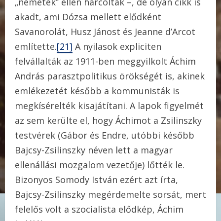
„németek” ellen harcoltak –, de olyan cikk is
akadt, ami Dózsa mellett elődként
Savanorolát, Husz Jánost és Jeanne d’Arcot
említette.
[21]
A nyilasok expliciten
felvállalták az 1911-ben meggyilkolt Áchim
András parasztpolitikus örökségét is, akinek
emlékezetét később a kommunisták is
megkísérelték kisajátítani. A lapok figyelmét
az sem kerülte el, hogy Áchimot a Zsilinszky
testvérek (Gábor és Endre, utóbbi később
Bajcsy-Zsilinszky néven lett a magyar
ellenállási mozgalom vezetője) lőtték le.
Bizonyos Somody István ezért azt írta,
Bajcsy-Zsilinszky megérdemelte sorsát, mert
felelős volt a szocialista elődkép, Áchim