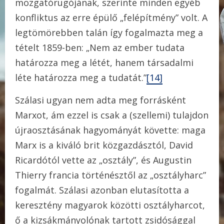
mozgatórugójának, szerinte minden egyéb
konfliktus az erre épülő „felépítmény” volt. A
legtömörebben talán így fogalmazta meg a
tételt 1859-ben: „Nem az ember tudata
határozza meg a létét, hanem társadalmi
léte határozza meg a tudatát.”
[14]
Szálasi ugyan nem adta meg forrásként
Marxot, ám ezzel is csak a (szellemi) tulajdon
újraosztásának hagyományát követte: maga
Marx is a kiváló brit közgazdásztól, David
Ricardótól vette az „osztály”, és Augustin
Thierry francia történésztől az „osztályharc”
fogalmát. Szálasi azonban elutasította a
keresztény magyarok közötti osztályharcot,
ő a kizsákmányolónak tartott zsidósággal