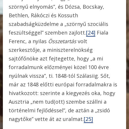
szörnyű elnyomás”, és Dózsa, Bocskay,
Bethlen, Rákóczi és Kossuth
szabadságküzdelme a „szörnyű szociális
feszültséggel” szemben zajlott.
[24]
Fiala
Ferenc, a nyilas
Összetartás
volt
szerkesztője, a miniszterelnökség
sajtófőnöke azt fejtegette, hogy „a mi
forradalmunk előzményei közel 100 évre
nyúlnak vissza”, ti. 1848-tól Szálasiig. Sőt,
már az 1848 előtti európai forradalmakra is
hivatkozott: szerinte a kiegyezés oka, hogy
Ausztria „nem tud(ott) szembe szállni a
történelmi fejlődéssel”, de aztán a „zsidó
nagytőke” vette át az uralmat.
[25]