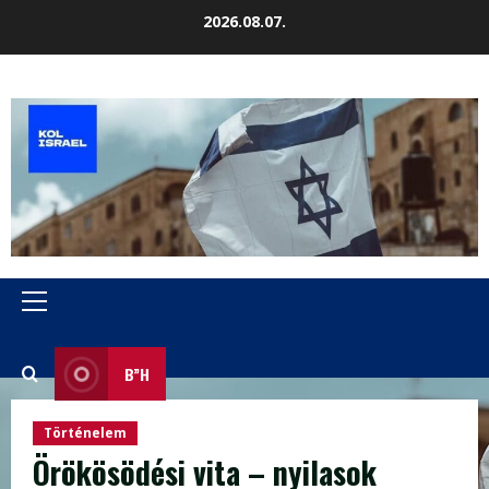
Skip
2026.08.07.
to
content
Primary
Menu
B”H
Történelem
Örökösödési vita – nyilasok