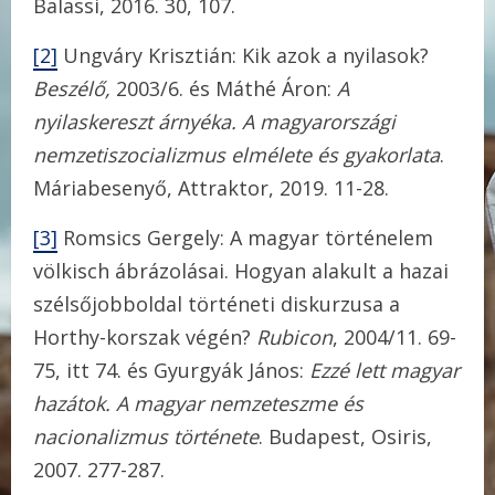
Balassi, 2016. 30, 107.
[2]
Ungváry Krisztián: Kik azok a nyilasok?
Beszélő,
2003/6. és Máthé Áron:
A
nyilaskereszt árnyéka. A magyarországi
nemzetiszocializmus elmélete és gyakorlata
.
Máriabesenyő, Attraktor, 2019. 11-28.
[3]
Romsics Gergely: A magyar történelem
völkisch ábrázolásai. Hogyan alakult a hazai
szélsőjobboldal történeti diskurzusa a
Horthy-korszak végén?
Rubicon
, 2004/11. 69-
75, itt 74. és Gyurgyák János:
Ezzé lett magyar
hazátok. A magyar nemzeteszme és
nacionalizmus története
. Budapest, Osiris,
2007. 277-287.