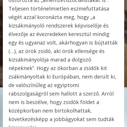
ostorozta az „álnemzetiszocialistákat is”.
Teljesen történelmietlen eszmefuttatása
végét azzal koronázta meg, hogy „a
kizsákmányoló rendszerek képviselője és
élvezője az évezredeken keresztül mindig
egy és ugyanaz volt, akárhogyan is bújtatták
(…), az örök zsidó, aki örök ellensége és
kizsákmányolója marad a dolgozó
népeknek”. Hogy az ókorban a zsidók kit
zsákmányoltak ki Európában, nem derült ki,
de valószínűleg az egyiptomi
rabszolgaságról sem hallott a szerző. Arról
nem is beszélve, hogy zsidók földet a
középkorban nem birtokolhattak,
következésképp a jobbágyokat sem tudták