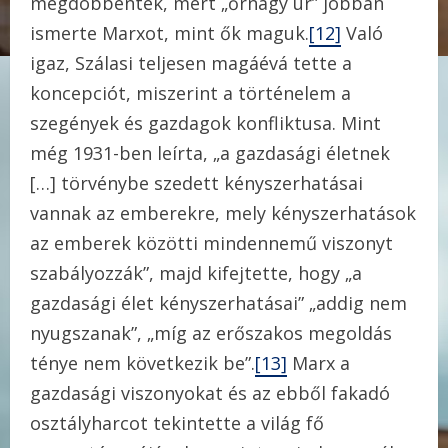
megdöbbentek, mert „őrnagy úr” jobban
ismerte Marxot, mint ők maguk.
[12]
Való
igaz, Szálasi teljesen magáévá tette a
koncepciót, miszerint a történelem a
szegények és gazdagok konfliktusa. Mint
még 1931-ben leírta, „a gazdasági életnek
[…] törvénybe szedett kényszerhatásai
vannak az emberekre, mely kényszerhatások
az emberek közötti mindennemű viszonyt
szabályozzák”, majd kifejtette, hogy „a
gazdasági élet kényszerhatásai” „addig nem
nyugszanak”, „míg az erőszakos megoldás
ténye nem következik be”.
[13]
Marx a
gazdasági viszonyokat és az ebből fakadó
osztályharcot tekintette a világ fő