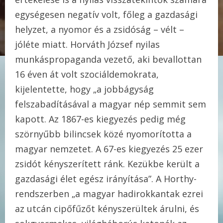
egységesen negatív volt, főleg a gazdasági
helyzet, a nyomor és a zsidóság – vélt –
jóléte miatt. Horváth József nyilas
munkáspropaganda vezető, aki bevallottan
16 éven át volt szociáldemokrata,
kijelentette, hogy „a jobbágyság
felszabadításával a magyar nép semmit sem
kapott. Az 1867-es kiegyezés pedig még
szörnyűbb bilincsek közé nyomorította a
magyar nemzetet. A 67-es kiegyezés 25 ezer
zsidót kényszerített ránk. Kezükbe került a
gazdasági élet egész irányítása”. A Horthy-
rendszerben „a magyar hadirokkantak ezrei
az utcán cipőfűzőt kényszerültek árulni, és