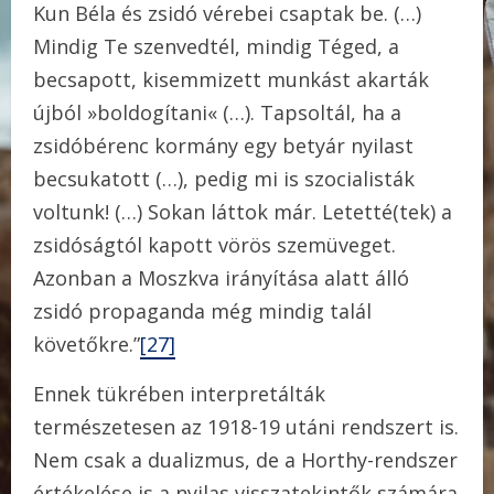
Kun Béla és zsidó vérebei csaptak be. (…)
Mindig Te szenvedtél, mindig Téged, a
becsapott, kisemmizett munkást akarták
újból »boldogítani« (…). Tapsoltál, ha a
zsidóbérenc kormány egy betyár nyilast
becsukatott (…), pedig mi is szocialisták
voltunk! (…) Sokan láttok már. Letetté(tek) a
zsidóságtól kapott vörös szemüveget.
Azonban a Moszkva irányítása alatt álló
zsidó propaganda még mindig talál
követőkre.”
[27]
Ennek tükrében interpretálták
természetesen az 1918-19 utáni rendszert is.
Nem csak a dualizmus, de a Horthy-rendszer
értékelése is a nyilas visszatekintők számára