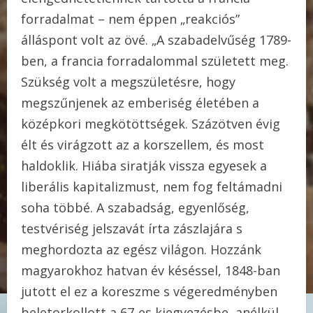
forradalmat – nem éppen „reakciós”
álláspont volt az övé. „A szabadelvűség 1789-
ben, a francia forradalommal született meg.
Szükség volt a megszületésre, hogy
megszűnjenek az emberiség életében a
középkori megkötöttségek. Százötven évig
élt és virágzott az a korszellem, és most
haldoklik. Hiába siratják vissza egyesek a
liberális kapitalizmust, nem fog feltámadni
soha többé. A szabadság, egyenlőség,
testvériség jelszavát írta zászlajára s
meghordozta az egész világon. Hozzánk
magyarokhoz hatvan év késéssel, 1848-ban
jutott el ez a koreszme s végeredményben
beletorkollott a 67-es kiegyezésbe, anélkül,