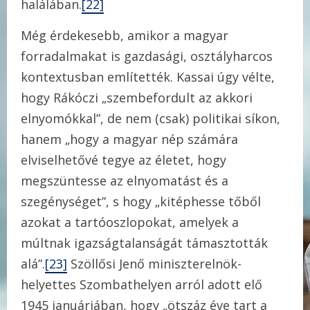
halálában.
[22]
Még érdekesebb, amikor a magyar
forradalmakat is gazdasági, osztályharcos
kontextusban említették. Kassai úgy vélte,
hogy Rákóczi „szembefordult az akkori
elnyomókkal”, de nem (csak) politikai síkon,
hanem „hogy a magyar nép számára
elviselhetővé tegye az életet, hogy
megszüntesse az elnyomatást és a
szegénységet”, s hogy „kitéphesse tőből
azokat a tartóoszlopokat, amelyek a
múltnak igazságtalanságát támasztották
alá”.
[23]
Szöllősi Jenő miniszterelnök-
helyettes Szombathelyen arról adott elő
1945 januárjában, hogy „ötszáz éve tart a