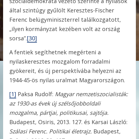
szociáldemokrata vezető szerinte a nyilasok
által szintúgy gyűlölt Keresztes-Fischer
Ferenc belügyminiszterrel találkozgatott,
„ilyen kormányzat kezében volt az ország
sorsa”.
[30]
A fentiek segíthetnek megérteni a
nyilaskeresztes mozgalom forradalmi
gyökereit, és új perspektívába helyezni az
1944-45-ös nyilas uralmat Magyarországon.
[1]
Paksa Rudolf:
Magyar nemzetiszocialisták:
az 1930-as évek új szélsőjobboldali
mozgalma, pártjai, politikusai, sajtója.
Budapest, Osiris, 2013. 127. és Karsai László:
Szálasi Ferenc. Politikai életrajz.
Budapest,