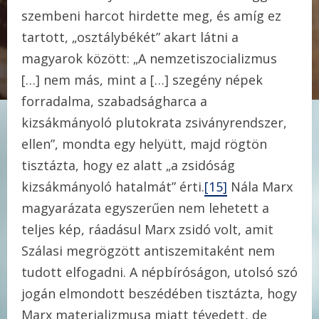
szembeni harcot hirdette meg, és amíg ez
tartott, „osztálybékét” akart látni a
magyarok között: „A nemzetiszocializmus
[…] nem más, mint a […] szegény népek
forradalma, szabadságharca a
kizsákmányoló plutokrata zsiványrendszer,
ellen”, mondta egy helyütt, majd rögtön
tisztázta, hogy ez alatt „a zsidóság
kizsákmányoló hatalmát” érti.
[15]
Nála Marx
magyarázata egyszerűen nem lehetett a
teljes kép, ráadásul Marx zsidó volt, amit
Szálasi megrögzött antiszemitaként nem
tudott elfogadni. A népbíróságon, utolsó szó
jogán elmondott beszédében tisztázta, hogy
Marx materializmusa miatt tévedett, de