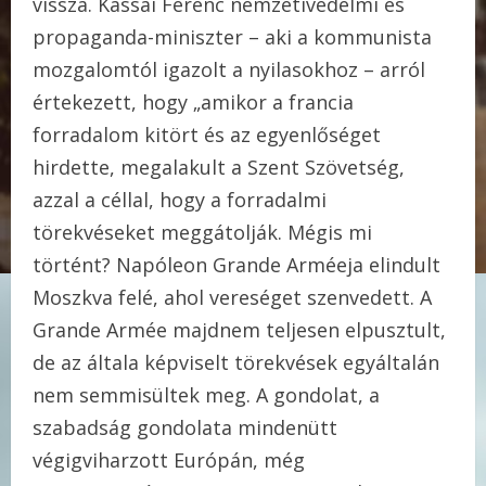
vissza. Kassai Ferenc nemzetivédelmi és
propaganda-miniszter – aki a kommunista
mozgalomtól igazolt a nyilasokhoz – arról
értekezett, hogy „amikor a francia
forradalom kitört és az egyenlőséget
hirdette, megalakult a Szent Szövetség,
azzal a céllal, hogy a forradalmi
törekvéseket meggátolják. Mégis mi
történt? Napóleon Grande Arméeja elindult
Moszkva felé, ahol vereséget szenvedett. A
Grande Armée majdnem teljesen elpusztult,
de az általa képviselt törekvések egyáltalán
nem semmisültek meg. A gondolat, a
szabadság gondolata mindenütt
végigviharzott Európán, még