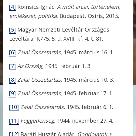
[4]
Romsics Ignác:
A múlt arcai: történelem,
emlékezet, politika
. Budapest, Osiris, 2015.
[5]
Magyar Nemzeti Levéltár Országos
Levéltára, K775. 5. d. XVIII. kf. 4. t. 81.
[6]
Zalai Összetartás,
1945. március 16. 1.
[7]
Az Ország,
1945. február 1. 3.
[8]
Zalai Összetartás,
1945. március 10. 3.
[9]
Zalai Összetartás,
1945. február 17. 1.
[10]
Zalai Összetartás,
1945. február 6. 1.
[11]
Függetlenség,
1944. november 27. 4.
[12]
Baráti Huszár Aladár:
Gondolatok a