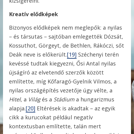
kizsigerelni.
Kreatív elődképek
Bizonyos elődképek nem meglepők: a nyilas
– és társutas – sajtóban emlegették Dózsát,
Kossuthot, Görgeyt, de Bethlen, Rákóczi, sőt
Deák neve is előkerült.
[19]
Széchenyi terén
kevéssé tudtak kiegyezni, Ősi Antal nyilas
újságíró az elvetendő szerzők között
említette, míg Kőfaragó-Gyelnik Vilmos, a
nyilas országépítés vezetője úgy vélte, a
Hitel
, a
Világ
és a
Stádium
a hungarizmus
alapja.
[20]
Eltérések is akadtak – az egyik
cikk a kurucokat például negatív
kontextusban említette, talán mert