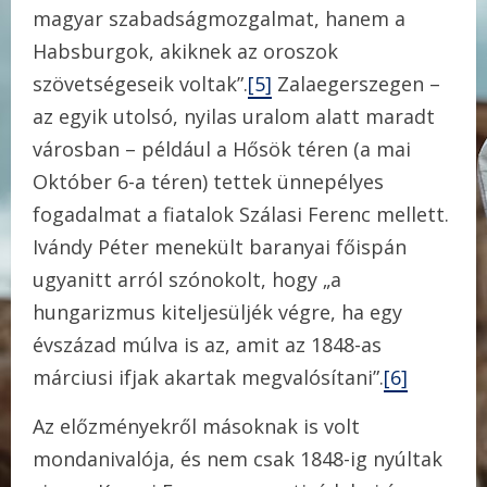
magyar szabadságmozgalmat, hanem a
Habsburgok, akiknek az oroszok
szövetségeseik voltak”.
[5]
Zalaegerszegen –
az egyik utolsó, nyilas uralom alatt maradt
városban – például a Hősök téren (a mai
Október 6-a téren) tettek ünnepélyes
fogadalmat a fiatalok Szálasi Ferenc mellett.
Ivándy Péter menekült baranyai főispán
ugyanitt arról szónokolt, hogy „a
hungarizmus kiteljesüljék végre, ha egy
évszázad múlva is az, amit az 1848-as
márciusi ifjak akartak megvalósítani”.
[6]
Az előzményekről másoknak is volt
mondanivalója, és nem csak 1848-ig nyúltak