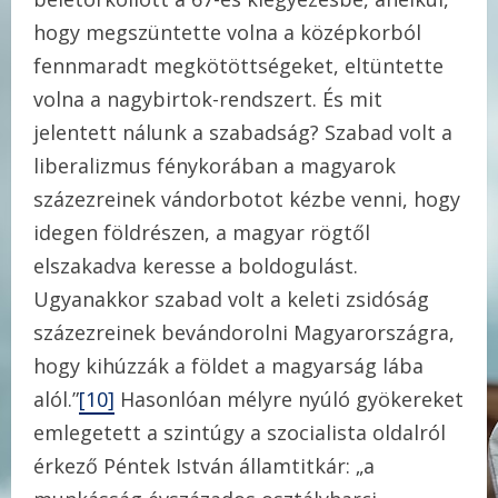
hogy megszüntette volna a középkorból
fennmaradt megkötöttségeket, eltüntette
volna a nagybirtok-rendszert. És mit
jelentett nálunk a szabadság? Szabad volt a
liberalizmus fénykorában a magyarok
százezreinek vándorbotot kézbe venni, hogy
idegen földrészen, a magyar rögtől
elszakadva keresse a boldogulást.
Ugyanakkor szabad volt a keleti zsidóság
százezreinek bevándorolni Magyarországra,
hogy kihúzzák a földet a magyarság lába
alól.”
[10]
Hasonlóan mélyre nyúló gyökereket
emlegetett a szintúgy a szocialista oldalról
érkező Péntek István államtitkár: „a