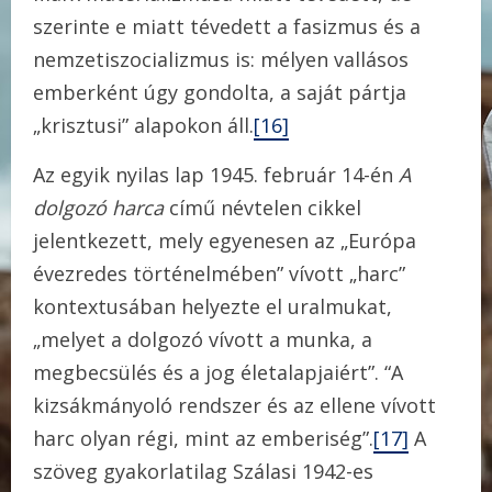
szerinte e miatt tévedett a fasizmus és a
nemzetiszocializmus is: mélyen vallásos
emberként úgy gondolta, a saját pártja
„krisztusi” alapokon áll.
[16]
Az egyik nyilas lap 1945. február 14-én
A
dolgozó harca
című névtelen cikkel
jelentkezett, mely egyenesen az „Európa
évezredes történelmében” vívott „harc”
kontextusában helyezte el uralmukat,
„melyet a dolgozó vívott a munka, a
megbecsülés és a jog életalapjaiért”. “A
kizsákmányoló rendszer és az ellene vívott
harc olyan régi, mint az emberiség”.
[17]
A
szöveg gyakorlatilag Szálasi 1942-es