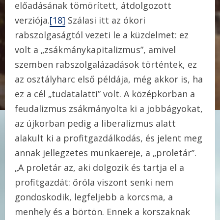
előadásának tömörített, átdolgozott
verziója.
[18]
Szálasi itt az ókori
rabszolgaságtól vezeti le a küzdelmet: ez
volt a „zsákmánykapitalizmus”, amivel
szemben rabszolgalázadások történtek, ez
az osztályharc első példája, még akkor is, ha
ez a cél „tudatalatti” volt. A középkorban a
feudalizmus zsákmányolta ki a jobbágyokat,
az újkorban pedig a liberalizmus alatt
alakult ki a profitgazdálkodás, és jelent meg
annak jellegzetes munkaereje, a „proletár”.
„A proletár az, aki dolgozik és tartja el a
profitgazdát: őróla viszont senki nem
gondoskodik, legfeljebb a korcsma, a
menhely és a börtön. Ennek a korszaknak