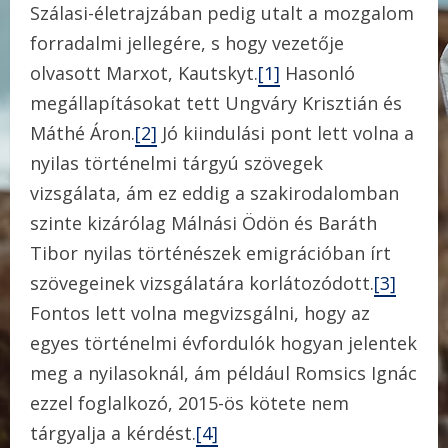
Szálasi-életrajzában pedig utalt a mozgalom
forradalmi jellegére, s hogy vezetője
olvasott Marxot, Kautskyt.
[1]
Hasonló
megállapításokat tett Ungváry Krisztián és
Máthé Áron.
[2]
Jó kiindulási pont lett volna a
nyilas történelmi tárgyú szövegek
vizsgálata, ám ez eddig a szakirodalomban
szinte kizárólag Málnási Ödön és Baráth
Tibor nyilas történészek emigrációban írt
szövegeinek vizsgálatára korlátozódott.
[3]
Fontos lett volna megvizsgálni, hogy az
egyes történelmi évfordulók hogyan jelentek
meg a nyilasoknál, ám például Romsics Ignác
ezzel foglalkozó, 2015-ös kötete nem
tárgyalja a kérdést.
[4]