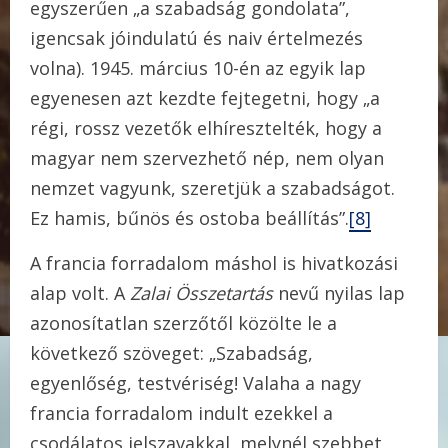
egyszerűen „a szabadság gondolata”,
igencsak jóindulatú és naiv értelmezés
volna). 1945. március 10-én az egyik lap
egyenesen azt kezdte fejtegetni, hogy „a
régi, rossz vezetők elhíresztelték, hogy a
magyar nem szervezhető nép, nem olyan
nemzet vagyunk, szeretjük a szabadságot.
Ez hamis, bűnös és ostoba beállítás”.
[8]
A francia forradalom máshol is hivatkozási
alap volt. A
Zalai Összetartás
nevű nyilas lap
azonosítatlan szerzőtől közölte le a
következő szöveget: „Szabadság,
egyenlőség, testvériség! Valaha a nagy
francia forradalom indult ezekkel a
csodálatos jelszavakkal, melynél szebbet