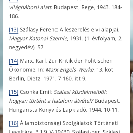
világháború alatt
. Budapest, Rege, 1943. 184-
186.
[13]
Szálasy Ferenc: A leszerelés elvi alapjai.
Magyar Katonai Szemle,
1931. (1. évfolyam, 2.
negyedév), 57.
[14]
Marx, Karl: Zur Kritik der Politischen
Ökonomie. In:
Marx-Engels-Werke
. 13. köt.
Berlin, Dietz, 1971. 7-160, itt 9.
[15]
Csonka Emil:
Szálasi küzdelmeiből:
hogyan történt a hatalom átvétel?
Budapest,
Hungarista Könyv és Lapkiadó, 1944, 10-11.
[16]
Állambiztonsági Szolgálatok Történeti
Levéltára, 3.1.9. V-19430. Szálasi-per. Szálasi