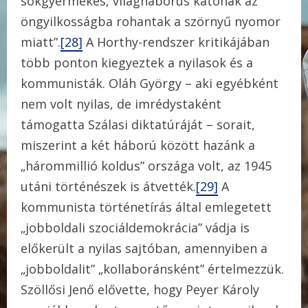
sokgyermekes, világháborús katonák az
öngyilkosságba rohantak a szörnyű nyomor
miatt”.
[28]
A Horthy-rendszer kritikájában
több ponton kiegyeztek a nyilasok és a
kommunisták. Oláh György – aki egyébként
nem volt nyilas, de imrédystaként
támogatta Szálasi diktatúráját – sorait,
miszerint a két háború között hazánk a
„hárommillió koldus” országa volt, az 1945
utáni történészek is átvették.
[29]
A
kommunista történetírás által emlegetett
„jobboldali szociáldemokrácia” vádja is
előkerült a nyilas sajtóban, amennyiben a
„jobboldalit” „kollaboránsként” értelmezzük.
Szöllősi Jenő elővette, hogy Peyer Károly