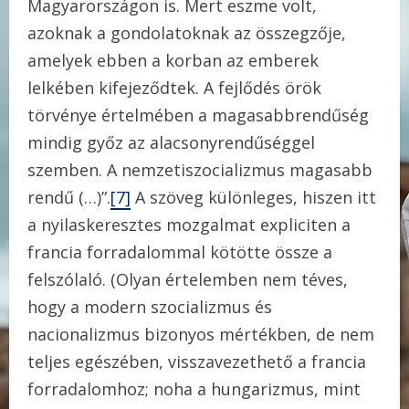
Magyarországon is. Mert eszme volt,
azoknak a gondolatoknak az összegzője,
amelyek ebben a korban az emberek
lelkében kifejeződtek. A fejlődés örök
törvénye értelmében a magasabbrendűség
mindig győz az alacsonyrendűséggel
szemben. A nemzetiszocializmus magasabb
rendű (…)”.
[7]
A szöveg különleges, hiszen itt
a nyilaskeresztes mozgalmat expliciten a
francia forradalommal kötötte össze a
felszólaló. (Olyan értelemben nem téves,
hogy a modern szocializmus és
nacionalizmus bizonyos mértékben, de nem
teljes egészében, visszavezethető a francia
forradalomhoz; noha a hungarizmus, mint