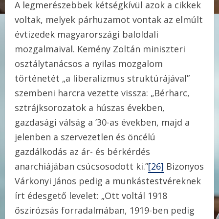
A legmerészebbek kétségkívül azok a cikkek
voltak, melyek párhuzamot vontak az elmúlt
évtizedek magyarországi baloldali
mozgalmaival. Kemény Zoltán miniszteri
osztálytanácsos a nyilas mozgalom
történetét „a liberalizmus struktúrájával”
szembeni harcra vezette vissza: „Bérharc,
sztrájksorozatok a húszas években,
gazdasági válság a ’30-as években, majd a
jelenben a szervezetlen és öncélú
gazdálkodás az ár- és bérkérdés
anarchiájában csúcsosodott ki.”
[26]
Bizonyos
Várkonyi János pedig a munkástestvéreknek
írt édesgető levelet: „Ott voltál 1918
őszirózsás forradalmában, 1919-ben pedig