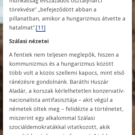
munkásság évszázados osztályharci
törekvése” „befejeződött abban a
pillanatban, amikor a hungarizmus átvette a
hatalmat”.
[11]
Szálasi nézetei
A fentiek nem teljesen meglepők, hiszen a
kommunizmus és a hungarizmus között
több volt a közös szellemi kapocs, mint első
ránézésre gondolnánk. Baráthi Huszár
Aladár, a korszak kérlelhetetlen konzervatív-
nacionalista antifasisztája – akit végül a
németek öltek meg – felidézte a történetet,
miszerint egy alkalommal Szálasi
szociáldemokratákkal vitatkozott, akik