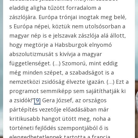
eladdig aligha tűzött forradalom a
zászlójára. Európa trónjai inogtak meg belé,
s Európa népei, köztük nem utolsósorban a
magyar nép is e jelszavak zászlója alá állott,
hogy megtörje a Habsburgok elnyomó
abszolutizmusát s kivívja a magyar
függetlenséget. (…) Szomorú, mint eddig
még minden szépet, a szabadságot is a
nemzetközi zsidóság élvezte igazán. (…) Ezt a
programot semmiképp sem sajátíthatják ki
a zsidók!”
[9]
Gera József, az országos
pártépítés vezetője előadásában már
kritikusabb hangot ütött meg, noha a
történeti fejlődés szempontjából ő is
elengedhetetlennek tartotta a francia