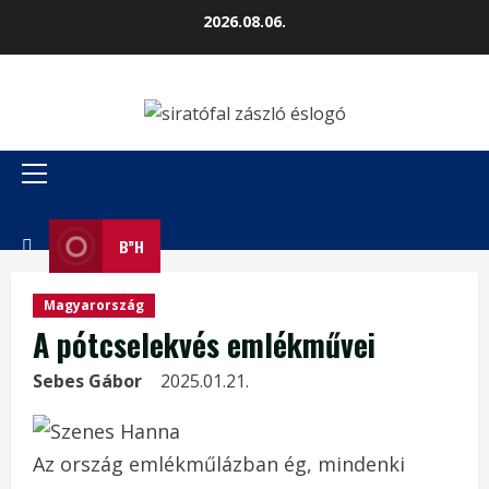
Skip
2026.08.06.
to
content
Primary
Menu
B”H
Magyarország
A pótcselekvés emlékművei
Sebes Gábor
2025.01.21.
Az ország emlékműlázban ég, mindenki