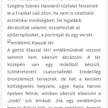
Szegény Szenes Hannáról tűzfalat festettek
le a Frankel Leó úton, ha nem is vitatható
esztétikai minőségben. De legalább
ábrázoltak valamit, összehozták az
ejtőernyősöket, a portréját és egy versét.
A gettó Klauzál téri emlékművénél viszont
semmit nem sikerült ábrázolni. A tér
közepén van egy műkőből készült,
túlméretezett csatornafedél. Eredetileg
bronzlemezt terveztek, de hát a kerületi
költségvetés helyzete, ugye. Rajta három
nyelven felirat, amiben sikerült elkerülni a
„zsidó” szó leírását. (Ha egy emlékműre
hosszú felirat kell, az nem emlékmű, hanem