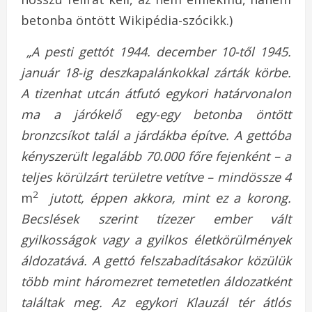
betonba öntött Wikipédia-szócikk.)
„A pesti gettót 1944. december 10-től 1945.
január 18-ig deszkapalánkokkal zárták körbe.
A tizenhat utcán átfutó egykori határvonalon
ma a járókelő egy-egy betonba öntött
bronzcsíkot talál a járdákba építve. A gettóba
kényszerült legalább 70.000 főre fejenként – a
teljes körülzárt területre vetítve – mindössze 4
2
m
jutott, éppen akkora, mint ez a korong.
Becslések szerint tízezer ember vált
gyilkosságok vagy a gyilkos életkörülmények
áldozatává. A gettó felszabadításakor közülük
több mint háromezret temetetlen áldozatként
találtak meg. Az egykori Klauzál tér átlós