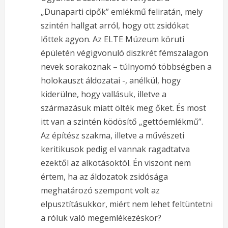
R
„Dunaparti cipők” emlékmű feliratán, mely
e
szintén hallgat arról, hogy ott zsidókat
lőttek agyon. Az ELTE Múzeum köruti
a
épületén végigvonuló diszkrét fémszalagon
d
nevek sorakoznak – túlnyomó többségben a
holokauszt áldozatai -, anélkül, hogy
i
kiderülne, hogy vallásuk, illetve a
n
származásuk miatt ölték meg őket. És most
itt van a szintén ködösítő „gettóemlékmű”.
g
Az építész szakma, illetve a művészeti
keritikusok pedig el vannak ragadtatva
ezektől az alkotásoktól. Én viszont nem
értem, ha az áldozatok zsidósága
meghatározó szempont volt az
elpusztításukkor, miért nem lehet feltüntetni
a róluk való megemlékezéskor?