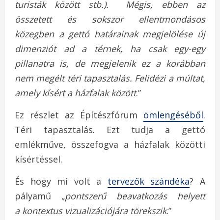
turisták között stb.). Mégis, ebben az
összetett és sokszor ellentmondásos
közegben a gettó határainak megjelölése új
dimenziót ad a térnek, ha csak egy-egy
pillanatra is, de megjelenik ez a korábban
nem megélt téri tapasztalás. Felidézi a múltat,
amely kísért a házfalak között
.”
Ez részlet az Építészfórum
ömlengéséből
.
Téri tapasztalás. Ezt tudja a gettó
emlékműve, összefogva a házfalak közötti
kísértéssel.
És hogy mi volt a
tervezők szándéka
? A
pályamű „
pontszerű beavatkozás helyett
a kontextus vizualizációjára törekszik
.”