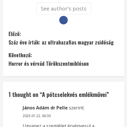
See author's posts
C
Előző:
Száz éve írták: az ultrahazafias magyar zsidóság
o
Következő:
n
Horror és vérvád Törökszentmiklóson
t
i
n
1 thought on “
A pótcselekvés emlékművei
”
u
János Adám dr Pelle
szerint:
e
2025.01.22. 06:30
Ugyanez a szemlélet érvényesül a