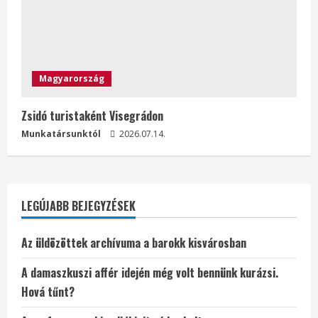
Magyarország
Zsidó turistaként Visegrádon
Munkatársunktól
2026.07.14.
LEGÚJABB BEJEGYZÉSEK
Az üldözöttek archívuma a barokk kisvárosban
A damaszkuszi affér idején még volt bennünk kurázsi.
Hová tűnt?