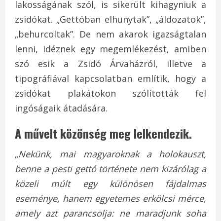
lakosságának szól, is sikerült kihagyniuk a
zsidókat. „Gettóban elhunytak”, „áldozatok”,
„behurcoltak”. De nem akarok igazságtalan
lenni, idéznek egy megemlékezést, amiben
szó esik a Zsidó Árvaházról, illetve a
tipográfiával kapcsolatban említik, hogy a
zsidókat plakátokon szólították fel
ingóságaik átadására.
A művelt közönség meg lelkendezik.
„
Nekünk, mai magyaroknak a holokauszt,
benne a pesti gettó története nem kizárólag a
közeli múlt egy különösen fájdalmas
eseménye, hanem egyetemes erkölcsi mérce,
amely azt parancsolja: ne maradjunk soha