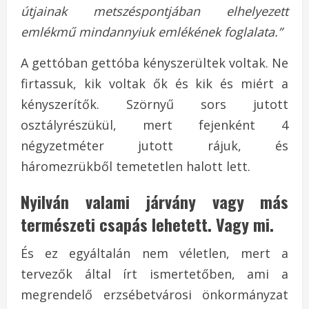
útjainak metszéspontjában elhelyezett
emlékmű mindannyiuk emlékének foglalata.”
A gettóban gettóba kényszerültek voltak. Ne
firtassuk, kik voltak ők és kik és miért a
kényszerítők. Szörnyű sors jutott
osztályrészükül, mert fejenként 4
négyzetméter jutott rájuk, és
háromezrükből temetetlen halott lett.
Nyilván valami járvány vagy más
természeti csapás lehetett. Vagy mi.
És ez egyáltalán nem véletlen, mert a
tervezők által írt ismertetőben, ami a
megrendelő erzsébetvárosi önkormányzat