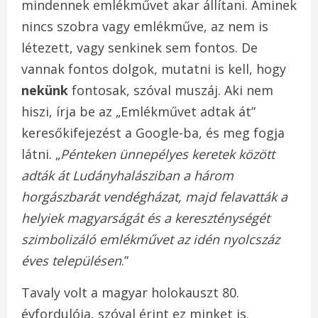
mindennek emlékművet akar állítani. Aminek
nincs szobra vagy emlékműve, az nem is
létezett, vagy senkinek sem fontos. De
vannak fontos dolgok, mutatni is kell, hogy
nekünk
fontosak, szóval muszáj. Aki nem
hiszi, írja be az „Emlékművet adtak át”
keresőkifejezést a Google-ba, és meg fogja
látni. „
Pénteken ünnepélyes keretek között
adták át Ludányhalásziban a három
horgászbarát vendégházat, majd felavatták a
helyiek magyarságát és a kereszténységét
szimbolizáló emlékművet az idén nyolcszáz
éves településen
.”
Tavaly volt a magyar holokauszt 80.
évfordulója, szóval érint ez minket is.