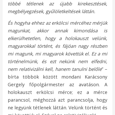
többé tétlenek az újabb kirekesztések,
megbélyegzések, gyűlöletkeltések láttán.
És hogyha ehhez az erkölcsi mércéhez mérjük
magunkat, akkor annak kimondása is
elkerülhetetlen, hogy a holokauszt velünk,
magyarokkal történt, és fájóan nagy részben
mi magunk, mi magyarok követtük el. Ez a mi
történelmünk, és ezt nekünk nem elfedni,
nem relativizálni kell, hanem tanulni belőle
” –
bírta többök között mondani Karácsony
Gergely főpolgármester az avatáson. A
holokauszt erkölcsi mérce; ez a mérce
parancsol, méghozzá azt parancsolja, hogy
ne legyünk tétlenek láttán. Velünk történt és