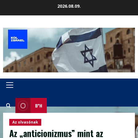
Skip
2026.08.09.
to
content
Primary
Menu
B”H
Az olvasónak
Az „anticionizmus” mint az