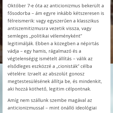
Október 7-e óta az anticionizmus bekerült a
fősodorba – ám egyre inkább kétszeresen is
félreismerik: vagy egyszerűen a klasszikus
antiszemitizmusra vezetik vissza, vagy
semleges „politikai véleményként”
legitimálják. Ebben a közegben a népirtás
vádja – egy hamis, rágalmazó és a
végtelenségig ismételt állítás – válik az
elsődleges eszközzé a „cionisták” célba
vételére: Izraelt az abszolút gonosz
megtestesülésének állítja be, és mindenkit,
aki hozzá köthető, legitim célpontnak.
Amíg nem szállunk szembe magával az
anticionizmussal – mint önálló ideológiai