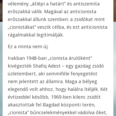
vélemény „átlépi a határt” és antiszemita
erőszakká válik. Magával az anticionista
erőszakkal állunk szemben: a zsidókat mint
„cionistákat” veszik célba, és ezt anticionista
rágalmakkal legitimálják.
Ez a minta nem új.
Irakban 1948-ban „cionista árulóként”
kivégezték Shafiq Adest – egy gazdag zsidó
üzletembert, aki semmiféle fenyegetést
nem jelentett az államra. Maga a bélyeg
elegendő volt ahhoz, hogy halálra ítéljék. Két
évtizeddel később, 1969-ben kilenc zsidót
akasztottak fel Bagdad központi terén,
„cionista” bűncselekményekkel vádolva őket,