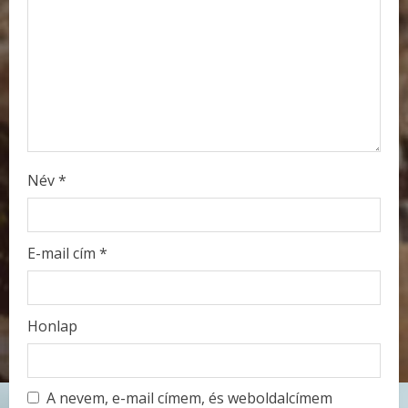
d
i
n
g
Név
*
E-mail cím
*
Honlap
A nevem, e-mail címem, és weboldalcímem