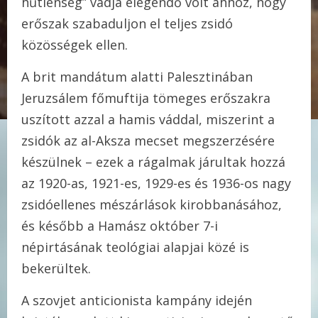
hűtlenség” vádja elegendő volt ahhoz, hogy
erőszak szabaduljon el teljes zsidó
közösségek ellen.
A brit mandátum alatti Palesztinában
Jeruzsálem főmuftija tömeges erőszakra
uszított azzal a hamis váddal, miszerint a
zsidók az al-Aksza mecset megszerzésére
készülnek – ezek a rágalmak járultak hozzá
az 1920-as, 1921-es, 1929-es és 1936-os nagy
zsidóellenes mészárlások kirobbanásához,
és később a Hamász október 7-i
népirtásának teológiai alapjai közé is
bekerültek.
A szovjet anticionista kampány idején