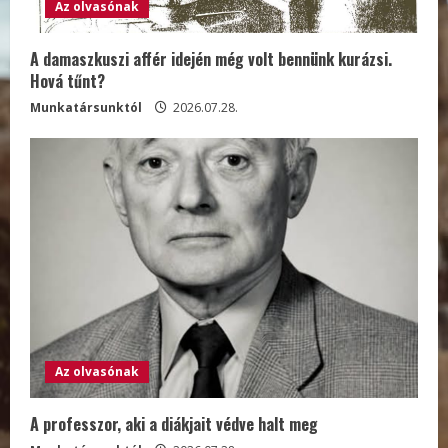
Az olvasónak
A damaszkuszi affér idején még volt bennünk kurázsi.
Hová tűnt?
Munkatársunktól
2026.07.28.
Az olvasónak
A professzor, aki a diákjait védve halt meg