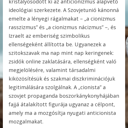
kristályosodott ki az anticionizmus alapvető
ideológiai szerkezete. A Szovjetunió kánonná
emelte a lényegi rágalmakat – „a cionizmus
rasszizmus” és „a cionizmus nácizmus” –, és
Izraelt az emberiség szimbolikus
ellenségeként állította be. Ugyanezek a
szitokszavak ma nap mint nap keringenek:
zsidók online zaklatására, ellenségként való
megjelölésére, valamint társadalmi
kiközösítésük és szakmai diszkriminációjuk
legitimálására szolgálnak. A „cionista” a
szovjet propaganda boszorkánykonyhájában
fajjá átalakított figurája ugyanaz a célpont,
amely ma a mozgósítja nyugati anticionista
mozgalmakat.