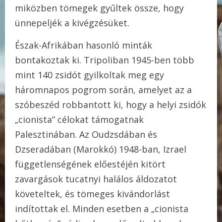
miközben tömegek gyűltek össze, hogy
ünnepeljék a kivégzésüket.
Észak-Afrikában hasonló minták
bontakoztak ki. Tripoliban 1945-ben több
mint 140 zsidót gyilkoltak meg egy
háromnapos pogrom során, amelyet az a
szóbeszéd robbantott ki, hogy a helyi zsidók
„cionista” célokat támogatnak
Palesztinában. Az Oudzsdában és
Dzseradában (Marokkó) 1948-ban, Izrael
függetlenségének előestéjén kitört
zavargások tucatnyi halálos áldozatot
követeltek, és tömeges kivándorlást
indítottak el. Minden esetben a „cionista