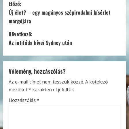
C
Előző:
Új élet? – egy magányos szépirodalmi kísérlet
o
margójára
n
Következő:
t
Az intifáda hívei Sydney után
i
n
Vélemény, hozzászólás?
u
Az e-mail címet nem tesszük közzé.
A kötelező
e
mezőket
*
karakterrel jelöltük
R
Hozzászólás
*
e
a