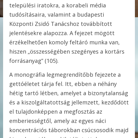
települési iratokra, a korabeli média
tudósításaira, valamint a budapesti
Központi Zsidó Tanácshoz továbbított
jelentésekre alapozza. A fejezet mögött
érzékelhetően komoly feltáró munka van,
hiszen „összességében szegényes a kortárs
forrásanyag” (105).
A monográfia legmegrendítőbb fejezete a
gettóéletet tárja fel. Itt, ebben a néhány
hétig tartó létben, amelyet a bizonytalanság
és a kiszolgáltatottság jellemzett, kezdődött
el tulajdonképpen a megfosztás az
emberiességtől, amely az egyes náci
koncentrációs táborokban csúcsosodik majd