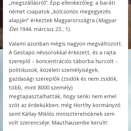
„megszállásról”. Épp ellenkezőleg: a baráti
német csapatok „kölcsönös megegyezés
alapján” érkeztek Magyarországra (
Magyar
Élet
1944. március 23., 1).
Valami azonban mégis nagyon megváltozott.
A Gestapo névsorokkal érkezett, és a rajta
szereplő ‒ koncentrációs táborba hurcolt ‒
politikusok, közéleti személyiségek,
gazdasági szereplők (zsidók és nem zsidók,
több, mint 8000 személy)
megtapasztalhatták, hogy senki nem emel
szót az érdekükben; még Horthy kormányzó
sem! Kállay Miklós miniszterelnöknek sem
volt szerencséje: Mauthausenbe került!