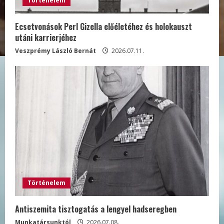
Történelem
Ecsetvonások Perl Gizella előéletéhez és holokauszt
utáni karrierjéhez
Veszprémy László Bernát
2026.07.11.
Történelem
Antiszemita tisztogatás a lengyel hadseregben
Munkatársunktól
2026.07.08.