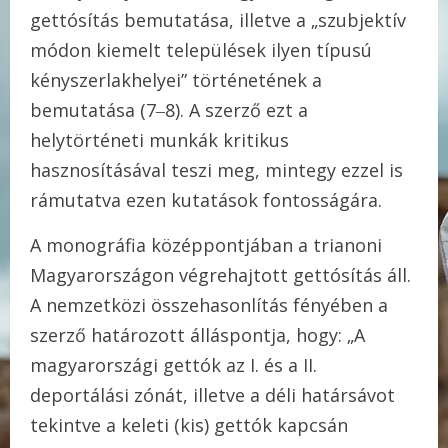
gettósítás bemutatása, illetve a „szubjektív
módon kiemelt települések ilyen típusú
kényszerlakhelyei” történetének a
bemutatása (7‒8). A szerző ezt a
helytörténeti munkák kritikus
hasznosításával teszi meg, mintegy ezzel is
rámutatva ezen kutatások fontosságára.
A monográfia középpontjában a trianoni
Magyarországon végrehajtott gettósítás áll.
A nemzetközi összehasonlítás fényében a
szerző határozott álláspontja, hogy: „A
magyarországi gettók az I. és a II.
deportálási zónát, illetve a déli határsávot
tekintve a keleti (kis) gettók kapcsán