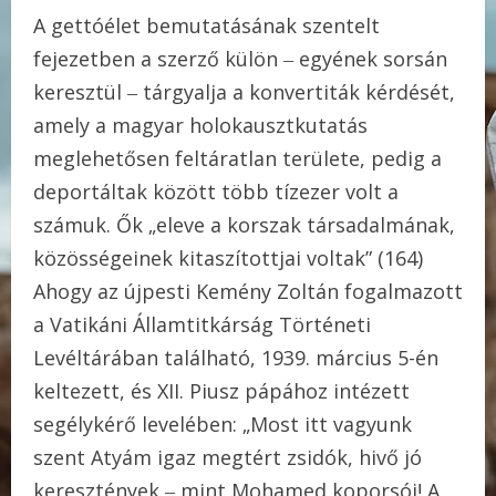
A gettóélet bemutatásának szentelt
fejezetben a szerző külön ‒ egyének sorsán
keresztül ‒ tárgyalja a konvertiták kérdését,
amely a magyar holokausztkutatás
meglehetősen feltáratlan területe, pedig a
deportáltak között több tízezer volt a
számuk. Ők „eleve a korszak társadalmának,
közösségeinek kitaszítottjai voltak” (164)
Ahogy az újpesti Kemény Zoltán fogalmazott
a Vatikáni Államtitkárság Történeti
Levéltárában található, 1939. március 5-én
keltezett, és XII. Piusz pápához intézett
segélykérő levelében: „Most itt vagyunk
szent Atyám igaz megtért zsidók, hivő jó
keresztények ‒ mint Mohamed koporsói! A