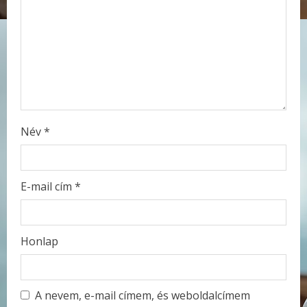
d
i
n
g
Név
*
E-mail cím
*
Honlap
A nevem, e-mail címem, és weboldalcímem