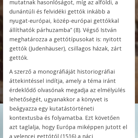
mutatnak hasonlóságot, míg az alföldi, a
dunántúli és felvidéki gettók inkább a
nyugat-európai, közép-európai gettókkal
állíthatók párhuzamba” (8). Végső István
meghatározza a gettótípusokat is: nyitott
gettók (Judenhäuser), csillagos házak, zárt
gettók.
A szerző a monográfiáját historiográfiai
áttekintéssel indítja, amely a téma iránt
érdeklődő olvasónak megadja az elmélyülés
lehetőségét, ugyanakkor a könyvet is
beágyazza egy kutatástörténeti
kontextusba és folyamatba. Ezt követően
azt taglalja, hogy Európa miképpen jutott el
a velencei gettótól (1516) a náci