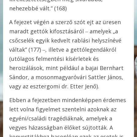
nehezebbé vált.” (168)
A fejezet végén a szerző szót ejt az üresen
maradt gettók kifosztásáról ‒ amelyek „a
csőcselék egyik kedvelt rablási helyszínévé
váltak” (177) ‒, illetve a gettólegendákról
(utólagos felmentési kísérletek és
heroizálások, mint például a bajai Bernhart
Sándor, a mosonmagyaróvári Sattler János,
vagy az esztergomi dr. Etter Jenő).
Ebben a fejezetben mindenképpen érdemes
lett volna figyelmet szentelni azoknak az
egyéni/családi tragédiáknak, amelyek a
vegyes házasságban élőket sújtották. A
konvertitákhoz hasonlóan ezek az esetek is