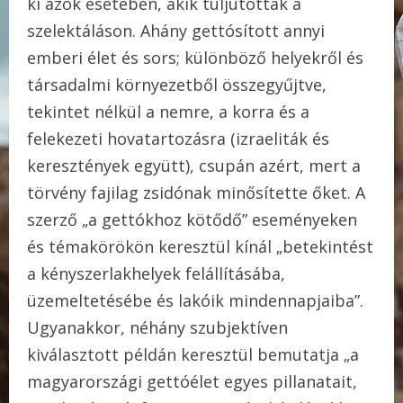
ki azok esetében, akik túljutottak a
szelektáláson. Ahány gettósított annyi
emberi élet és sors; különböző helyekről és
társadalmi környezetből összegyűjtve,
tekintet nélkül a nemre, a korra és a
felekezeti hovatartozásra (izraeliták és
keresztények együtt), csupán azért, mert a
törvény fajilag zsidónak minősítette őket. A
szerző „a gettókhoz kötődő” eseményeken
és témakörökön keresztül kínál „betekintést
a kényszerlakhelyek felállításába,
üzemeltetésébe és lakóik mindennapjaiba”.
Ugyanakkor, néhány szubjektíven
kiválasztott példán keresztül bemutatja „a
magyarországi gettóélet egyes pillanatait,