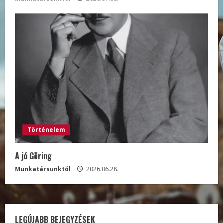
Történelem
A jó Göring
Munkatársunktól
2026.06.28.
LEGÚJABB BEJEGYZÉSEK