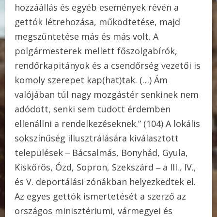
hozzáállás és egyéb események révén a
gettók létrehozása, működtetése, majd
megszüntetése más és más volt. A
polgármesterek mellett főszolgabírók,
rendőrkapitányok és a csendőrség vezetői is
komoly szerepet kap(hat)tak. (…) Ám
valójában túl nagy mozgástér senkinek nem
adódott, senki sem tudott érdemben
ellenállni a rendelkezéseknek.” (104) A lokális
sokszínűség illusztrálására kiválasztott
települések ‒ Bácsalmás, Bonyhád, Gyula,
Kiskőrös, Ózd, Sopron, Szekszárd ‒ a III., IV.,
és V. deportálási zónákban helyezkedtek el.
Az egyes gettók ismertetését a szerző az
országos minisztériumi, vármegyei és