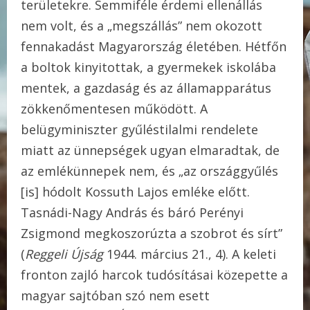
területekre. Semmiféle érdemi ellenállás
nem volt, és a „megszállás” nem okozott
fennakadást Magyarország életében. Hétfőn
a boltok kinyitottak, a gyermekek iskolába
mentek, a gazdaság és az államapparátus
zökkenőmentesen működött. A
belügyminiszter gyűléstilalmi rendelete
miatt az ünnepségek ugyan elmaradtak, de
az emlékünnepek nem, és „az országgyűlés
[is] hódolt Kossuth Lajos emléke előtt.
Tasnádi-Nagy András és báró Perényi
Zsigmond megkoszorúzta a szobrot és sírt”
(
Reggeli Újság
1944. március 21., 4). A keleti
fronton zajló harcok tudósításai közepette a
magyar sajtóban szó nem esett