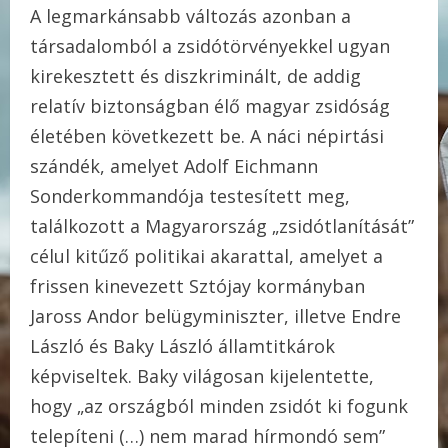
A legmarkánsabb változás azonban a
társadalomból a zsidótörvényekkel ugyan
kirekesztett és diszkriminált, de addig
relatív biztonságban élő magyar zsidóság
életében következett be. A náci népirtási
szándék, amelyet Adolf Eichmann
Sonderkommandója testesített meg,
találkozott a Magyarország „zsidótlanítását”
célul kitűző politikai akarattal, amelyet a
frissen kinevezett Sztójay kormányban
Jaross Andor belügyminiszter, illetve Endre
László és Baky László államtitkárok
képviseltek. Baky világosan kijelentette,
hogy „az országból minden zsidót ki fogunk
telepíteni (…) nem marad hírmondó sem”