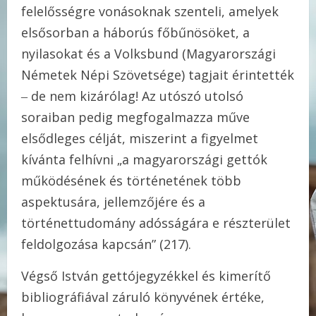
felelősségre vonásoknak szenteli, amelyek
elsősorban a háborús főbűnösöket, a
nyilasokat és a Volksbund (Magyarországi
Németek Népi Szövetsége) tagjait érintették
‒ de nem kizárólag! Az utószó utolsó
soraiban pedig megfogalmazza műve
elsődleges célját, miszerint a figyelmet
kívánta felhívni „a magyarországi gettók
működésének és történetének több
aspektusára, jellemzőjére és a
történettudomány adósságára e részterület
feldolgozása kapcsán” (217).
Végső István gettójegyzékkel és kimerítő
bibliográfiával záruló könyvének értéke,