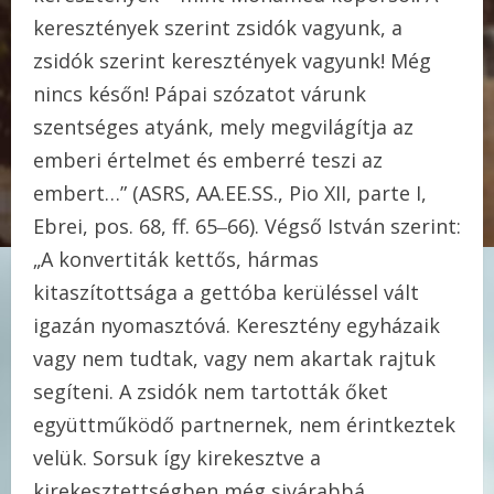
keresztények szerint zsidók vagyunk, a
zsidók szerint keresztények vagyunk! Még
nincs későn! Pápai szózatot várunk
szentséges atyánk, mely megvilágítja az
emberi értelmet és emberré teszi az
embert…” (ASRS, AA.EE.SS., Pio XII, parte I,
Ebrei, pos. 68, ff. 65‒66). Végső István szerint:
„A konvertiták kettős, hármas
kitaszítottsága a gettóba kerüléssel vált
igazán nyomasztóvá. Keresztény egyházaik
vagy nem tudtak, vagy nem akartak rajtuk
segíteni. A zsidók nem tartották őket
együttműködő partnernek, nem érintkeztek
velük. Sorsuk így kirekesztve a
kirekesztettségben még sivárabbá,