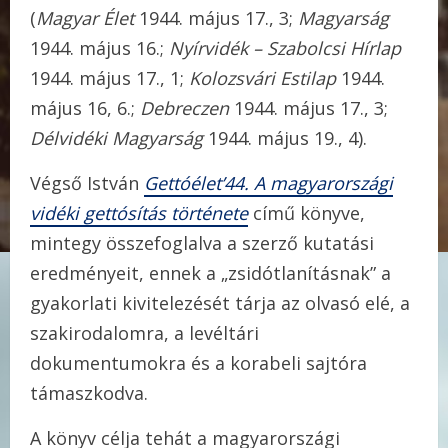
(
Magyar Élet
1944. május 17., 3;
Magyarság
1944. május 16.;
Nyírvidék – Szabolcsi Hírlap
1944. május 17., 1;
Kolozsvári Estilap
1944.
május 16, 6.;
Debreczen
1944. május 17., 3;
Délvidéki Magyarság
1944. május 19., 4).
Végső István
Gettóélet’44. A magyarországi
vidéki gettósítás története
című könyve,
mintegy összefoglalva a szerző kutatási
eredményeit, ennek a „zsidótlanításnak” a
gyakorlati kivitelezését tárja az olvasó elé, a
szakirodalomra, a levéltári
dokumentumokra és a korabeli sajtóra
támaszkodva.
A könyv célja tehát a magyarországi