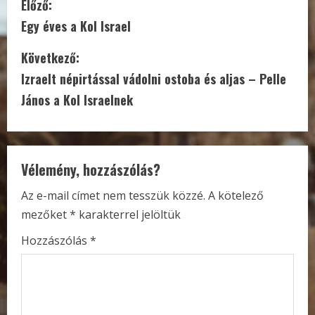
C
Előző:
Egy éves a Kol Israel
o
Következő:
n
Izraelt népirtással vádolni ostoba és aljas – Pelle
t
János a Kol Israelnek
i
n
Vélemény, hozzászólás?
u
Az e-mail címet nem tesszük közzé.
A kötelező
e
mezőket
*
karakterrel jelöltük
R
Hozzászólás
*
e
a