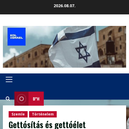
Skip
2026.08.07.
to
content
Primary
Menu
B”H
Szemle
Történelem
Gettósítás és gettóélet