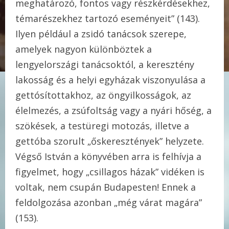
meghatározó, fontos vagy részkérdésekhez,
témarészekhez tartozó eseményeit” (143).
Ilyen például a zsidó tanácsok szerepe,
amelyek nagyon különböztek a
lengyelországi tanácsoktól, a keresztény
lakosság és a helyi egyházak viszonyulása a
gettósítottakhoz, az öngyilkosságok, az
élelmezés, a zsúfoltság vagy a nyári hőség, a
szökések, a testüregi motozás, illetve a
gettóba szorult „őskeresztények” helyzete.
Végső István a könyvében arra is felhívja a
figyelmet, hogy „csillagos házak” vidéken is
voltak, nem csupán Budapesten! Ennek a
feldolgozása azonban „még várat magára”
(153).