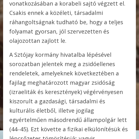
vonatkozásában a korabeli sajtó végzett el.
Csakis ennek a közéleti, társadalmi
ráhangoltságnak tudható be, hogy a teljes
folyamat gyorsan, jól szervezetten és
olajozottan zajlott le.
A Sztójay kormány hivatalba lépésével
sorozatban jelentek meg a zsidóellenes
rendeletek, amelyeknek következtében a
fajilag meghatározott magyar zsidóság
(izraeliták és keresztények) végérvényesen
kiszorult a gazdasági, társadalmi és
kulturális életből, illetve jogilag
egyértelműen másodrendű állampolgár lett
(44‒45). Ezt követte a fizikai elkülönítésük és
lépcsőzetes tömörítésük; vagyis