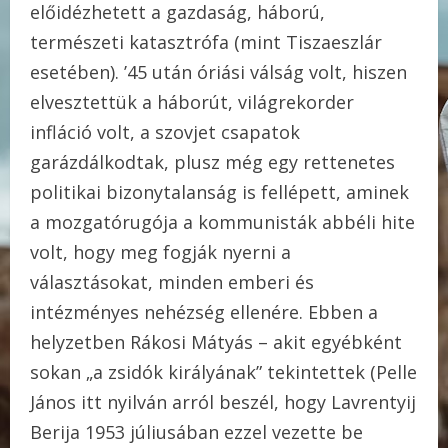
előidézhetett a gazdaság, háború,
természeti katasztrófa (mint Tiszaeszlár
esetében). ’45 után óriási válság volt, hiszen
elvesztettük a háborút, világrekorder
infláció volt, a szovjet csapatok
garázdálkodtak, plusz még egy rettenetes
politikai bizonytalanság is fellépett, aminek
a mozgatórugója a kommunisták abbéli hite
volt, hogy meg fogják nyerni a
választásokat, minden emberi és
intézményes nehézség ellenére. Ebben a
helyzetben Rákosi Mátyás – akit egyébként
sokan „a zsidók királyának” tekintettek (Pelle
János itt nyilván arról beszél, hogy Lavrentyij
Berija 1953 júliusában ezzel vezette be