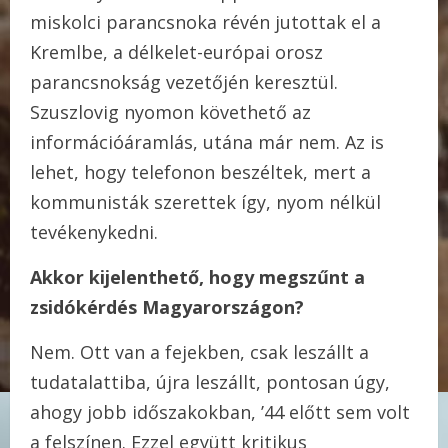
miskolci parancsnoka révén jutottak el a
Kremlbe, a délkelet-európai orosz
parancsnokság vezetőjén keresztül.
Szuszlovig nyomon követhető az
információáramlás, utána már nem. Az is
lehet, hogy telefonon beszéltek, mert a
kommunisták szerettek így, nyom nélkül
tevékenykedni.
Akkor kijelenthető, hogy megszűnt a
zsidókérdés Magyarországon?
Nem. Ott van a fejekben, csak leszállt a
tudatalattiba, újra leszállt, pontosan úgy,
ahogy jobb időszakokban, ’44 előtt sem volt
a felszínen. Ezzel együtt kritikus