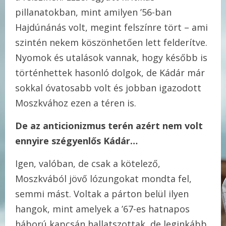
pillanatokban, mint amilyen ’56-ban
Hajdúnánás volt, megint felszínre tört – ami
szintén nekem köszönhetően lett felderítve.
Nyomok és utalások vannak, hogy később is
történhettek hasonló dolgok, de Kádár már
sokkal óvatosabb volt és jobban igazodott
Moszkvához ezen a téren is.
De az anticionizmus terén azért nem volt
ennyire szégyenlős Kádár…
Igen, valóban, de csak a kötelező,
Moszkvából jövő lózungokat mondta fel,
semmi mást. Voltak a párton belül ilyen
hangok, mint amelyek a ’67-es hatnapos
háború kapcsán hallatszottak, de leginkább