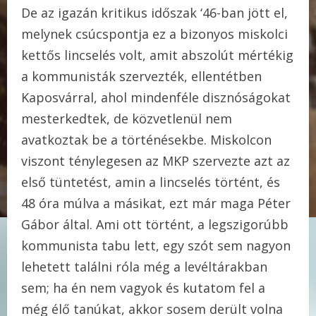
De az igazán kritikus időszak ‘46-ban jött el,
melynek csúcspontja ez a bizonyos miskolci
kettős lincselés volt, amit abszolút mértékig
a kommunisták szervezték, ellentétben
Kaposvárral, ahol mindenféle disznóságokat
mesterkedtek, de közvetlenül nem
avatkoztak be a történésekbe. Miskolcon
viszont ténylegesen az MKP szervezte azt az
első tüntetést, amin a lincselés történt, és
48 óra múlva a másikat, ezt már maga Péter
Gábor által. Ami ott történt, a legszigorúbb
kommunista tabu lett, egy szót sem nagyon
lehetett találni róla még a levéltárakban
sem; ha én nem vagyok és kutatom fel a
még élő tanúkat, akkor sosem derült volna