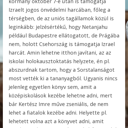
kormány október 7-e után is támogatja
Izraelt jogos önvédelmi harcában, főleg a
térségben, de az uniós tagállamok közül is
leginkább: jelzésértékű, hogy Netanjahu
például Budapestre ellátogatott, de Prágába
nem, holott Csehország is támogatja Izrael
harcát. Amin lehetne itthon javítani, az az
iskolai holokausztoktatás helyzete, én pl.
abszurdnak tartom, hogy a Sorstalanságot
most vették ki a tananyagból. Ugyanis nincs
jelenleg egyetlen könyv sem, amit a
középiskolások kezébe lehetne adni, mert
bár Kertész Imre műve zseniális, de nem
lehet a fiatalok kezébe adni. Helyette pl.
lehetett volna azt a könyvet adni, amit