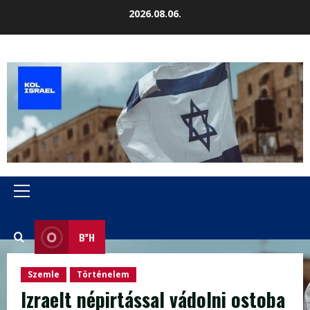
Skip
2026.08.06.
to
content
Primary
Menu
B”H
Szemle
Történelem
Izraelt népirtással vádolni ostoba