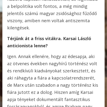
a belpolitika volt fontos, a még mindig
jelentős számú magyar zsidósághoz fűződő
viszony, amiben nem voltak antiszemita
kilengések.
Térjünk át a friss vitákra. Karsai László
anticionista lenne?
Igen. Annak ellenére, hogy az édesapja, aki
az ötvenes években nagyhírű történész volt
és rendkívüli kiadványokat szerkesztett, és
aki ráhagyta a fiára a kapcsolatrendszerét,
de Marx után szabadon a nagy történész kis
fiára jutott ez a dolog. Hiszen amíg Karsai
apja tényeket dokumentált fantasztikus
forrásanyagokból, és amire Braham nagy