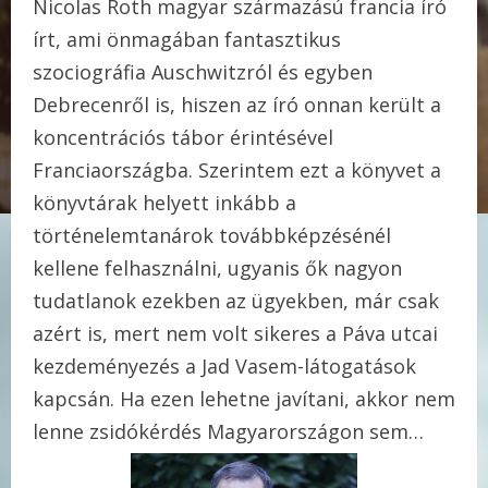
Nicolas Roth magyar származású francia író
írt, ami önmagában fantasztikus
szociográfia Auschwitzról és egyben
Debrecenről is, hiszen az író onnan került a
koncentrációs tábor érintésével
Franciaországba. Szerintem ezt a könyvet a
könyvtárak helyett inkább a
történelemtanárok továbbképzésénél
kellene felhasználni, ugyanis ők nagyon
tudatlanok ezekben az ügyekben, már csak
azért is, mert nem volt sikeres a Páva utcai
kezdeményezés a Jad Vasem-látogatások
kapcsán. Ha ezen lehetne javítani, akkor nem
lenne zsidókérdés Magyarországon sem…