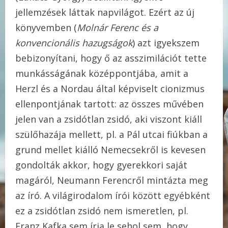
jellemzések láttak napvilágot. Ezért az új
könyvemben (
Molnár Ferenc és a
konvencionális hazugságok
) azt igyekszem
bebizonyítani, hogy ő az asszimilációt tette
munkásságának középpontjába, amit a
Herzl és a Nordau által képviselt cionizmus
ellenpontjának tartott: az összes művében
jelen van a zsidótlan zsidó, aki viszont kiáll
szülőhazája mellett, pl. a Pál utcai fiúkban a
grund mellet kiálló Nemecsekről is kevesen
gondolták akkor, hogy gyerekkori saját
magáról, Neumann Ferencről mintázta meg
az író. A világirodalom írói között egyébként
ez a zsidótlan zsidó nem ismeretlen, pl.
Franz Kafka sem írja le sehol sem, hogy