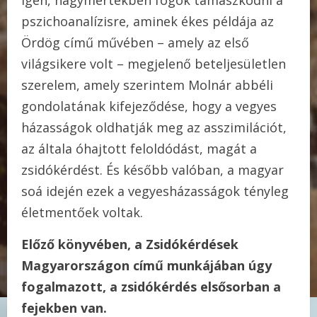
pszichoanalízisre, aminek ékes példája az
Ördög című művében – amely az első
világsikere volt – megjelenő beteljesületlen
szerelem, amely szerintem Molnár abbéli
gondolatának kifejeződése, hogy a vegyes
házasságok oldhatják meg az asszimilációt,
az általa óhajtott feloldódást, magát a
zsidókérdést. És később valóban, a magyar
soá idején ezek a vegyesházasságok tényleg
életmentőek voltak.
Előző könyvében, a Zsidókérdések
Magyarországon című munkájában úgy
fogalmazott, a zsidókérdés elsősorban a
fejekben van.