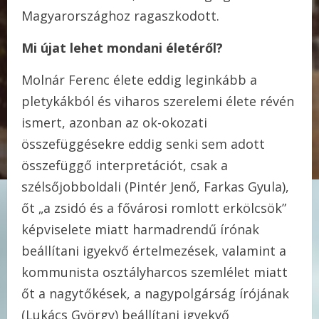
Magyarországhoz ragaszkodott.
Mi újat lehet mondani életéről?
Molnár Ferenc élete eddig leginkább a
pletykákból és viharos szerelemi élete révén
ismert, azonban az ok-okozati
összefüggésekre eddig senki sem adott
összefüggő interpretációt, csak a
szélsőjobboldali (Pintér Jenő, Farkas Gyula),
őt „a zsidó és a fővárosi romlott erkölcsök”
képviselete miatt harmadrendű írónak
beállítani igyekvő értelmezések, valamint a
kommunista osztályharcos szemlélet miatt
őt a nagytőkések, a nagypolgárság írójának
(Lukács György) beállítani igyekvő