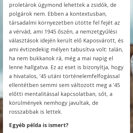
proletárok úgymond lehettek a zsidók, de
polgárok nem. Ebben a kontextusban,
társadalmi környezetben ütötte fel fejét az
a vérvád, ami 1945 őszén, a nemzetgyűlési
választások idején került elő Kaposvárott, és
ami évtizedekig mélyen tabusítva volt: talán,
ha nem bukkanok rá, még a mai napig el
lenne hallgatva. Ez az eset is bizonyítja, hogy
a hivatalos, ‘45 utáni történelemfelfogással
ellentétben semmi sem változott meg a ‘45
előtti mentalitással kapcsolatban, sőt, a
körülmények nemhogy javultak, de
rosszabbak is lettek.
Egyéb példa is ismert?