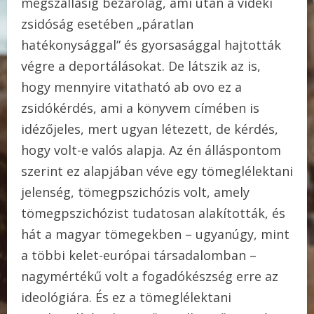
megszállásig bezárólag, ami után a vidéki
zsidóság esetében „páratlan
hatékonysággal” és gyorsasággal hajtották
végre a deportálásokat. De látszik az is,
hogy mennyire vitatható ab ovo ez a
zsidókérdés, ami a könyvem címében is
idézőjeles, mert ugyan létezett, de kérdés,
hogy volt-e valós alapja. Az én álláspontom
szerint ez alapjában véve egy tömeglélektani
jelenség, tömegpszichózis volt, amely
tömegpszichózist tudatosan alakították, és
hát a magyar tömegekben – ugyanúgy, mint
a többi kelet-európai társadalomban –
nagymértékű volt a fogadókészség erre az
ideológiára. És ez a tömeglélektani