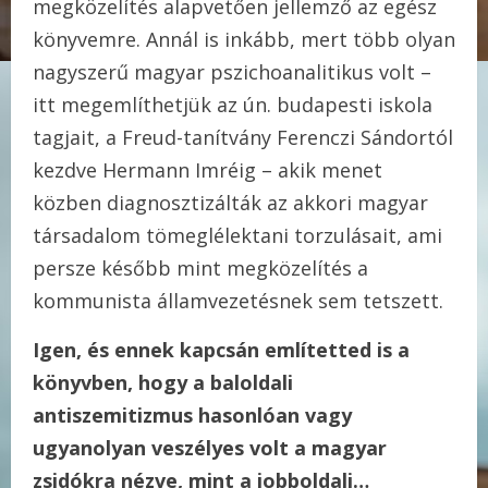
megközelítés alapvetően jellemző az egész
könyvemre. Annál is inkább, mert több olyan
nagyszerű magyar pszichoanalitikus volt –
itt megemlíthetjük az ún. budapesti iskola
tagjait, a Freud-tanítvány Ferenczi Sándortól
kezdve Hermann Imréig – akik menet
közben diagnosztizálták az akkori magyar
társadalom tömeglélektani torzulásait, ami
persze később mint megközelítés a
kommunista államvezetésnek sem tetszett.
Igen, és ennek kapcsán említetted is a
könyvben, hogy a baloldali
antiszemitizmus hasonlóan vagy
ugyanolyan veszélyes volt a magyar
zsidókra nézve, mint a jobboldali…