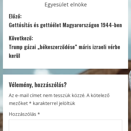
Egyesület elnöke
C
Előző:
Gettósítás és gettóélet Magyarországon 1944-ben
o
Következő:
n
Trump gázai „békeszerződése” máris izraeli vérbe
t
kerül
i
n
Vélemény, hozzászólás?
u
Az e-mail címet nem tesszük közzé.
A kötelező
e
mezőket
*
karakterrel jelöltük
R
Hozzászólás
*
e