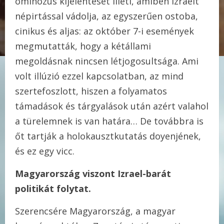
ominózus kijelentését illeti, amiben Izraelt
népirtással vádolja, az egyszerűen ostoba,
cinikus és aljas: az október 7-i események
megmutatták, hogy a kétállami
megoldásnak nincsen létjogosultsága. Ami
volt illúzió ezzel kapcsolatban, az mind
szertefoszlott, hiszen a folyamatos
támadások és tárgyalások után azért valahol
a türelemnek is van határa… De továbbra is
őt tartják a holokausztkutatás doyenjének,
és ez egy vicc.
Magyarország viszont Izrael-barát
politikát folytat.
Szerencsére Magyarország, a magyar