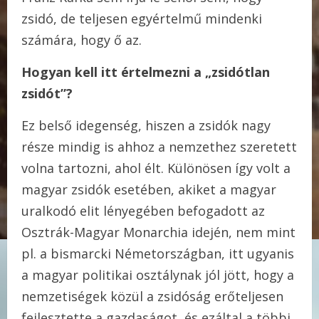
zsidó, de teljesen egyértelmű mindenki
számára, hogy ő az.
Hogyan kell itt értelmezni a „zsidótlan
zsidót”?
Ez belső idegenség, hiszen a zsidók nagy
része mindig is ahhoz a nemzethez szeretett
volna tartozni, ahol élt. Különösen így volt a
magyar zsidók esetében, akiket a magyar
uralkodó elit lényegében befogadott az
Osztrák-Magyar Monarchia idején, nem mint
pl. a bismarcki Németországban, itt ugyanis
a magyar politikai osztálynak jól jött, hogy a
nemzetiségek közül a zsidóság erőteljesen
fejlesztette a gazdaságot, és ezáltal a többi