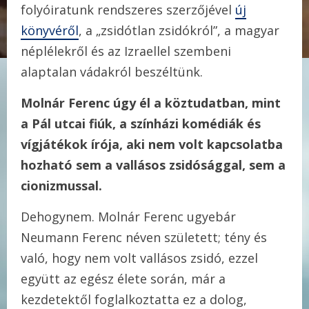
folyóiratunk rendszeres szerzőjével
új
könyvéről
, a „zsidótlan zsidókról”, a magyar
néplélekről és az Izraellel szembeni
alaptalan vádakról beszéltünk.
Molnár Ferenc úgy él a köztudatban, mint
a Pál utcai fiúk, a színházi komédiák és
vígjátékok írója, aki nem volt kapcsolatba
hozható sem a vallásos zsidósággal, sem a
cionizmussal.
Dehogynem. Molnár Ferenc ugyebár
Neumann Ferenc néven született; tény és
való, hogy nem volt vallásos zsidó, ezzel
együtt az egész élete során, már a
kezdetektől foglalkoztatta ez a dolog,