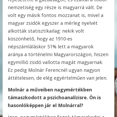
nemzetiség egy része is magyarrá vált. De
volt egy másik fontos mozzanat is, mivel a
magyar zsidók egyszer a mérleg nyelvét
alkották statisztikailag: nekik volt
köszönhető, hogy az 1910-es
népszámláláskor 51% lett a magyarok
aránya a történelmi Magyarországon, hiszen
egymillió zsidó vallotta magát magyarnak.
Ez pedig Molnár Ferencnél ugyan nagyon
áttételesen, de elég egyértelműen van jelen.
Molnár a műveiben nagymértékben
támaszkodott a pszichoanalízisre. Ön is
hasonlóképpen jár el Molnárral?
Igen, nagymértékben fogok támaszkodni a