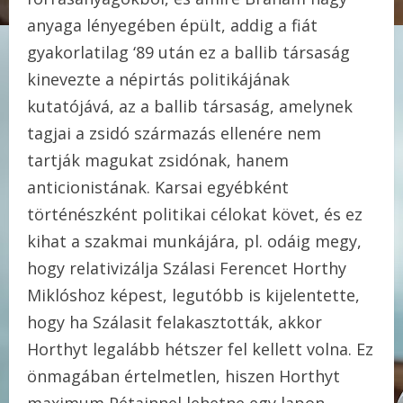
anyaga lényegében épült, addig a fiát
gyakorlatilag ‘89 után ez a ballib társaság
kinevezte a népirtás politikájának
kutatójává, az a ballib társaság, amelynek
tagjai a zsidó származás ellenére nem
tartják magukat zsidónak, hanem
anticionistának. Karsai egyébként
történészként politikai célokat követ, és ez
kihat a szakmai munkájára, pl. odáig megy,
hogy relativizálja Szálasi Ferencet Horthy
Miklóshoz képest, legutóbb is kijelentette,
hogy ha Szálasit felakasztották, akkor
Horthyt legalább hétszer fel kellett volna. Ez
önmagában értelmetlen, hiszen Horthyt
maximum Pétainnel lehetne egy lapon