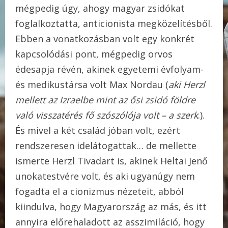
mégpedig úgy, ahogy magyar zsidókat
foglalkoztatta, anticionista megközelítésből.
Ebben a vonatkozásban volt egy konkrét
kapcsolódási pont, mégpedig orvos
édesapja révén, akinek egyetemi évfolyam-
és medikustársa volt Max Nordau (
aki Herzl
mellett az Izraelbe mint az ősi zsidó földre
való visszatérés fő szószólója volt – a szerk
.).
És mivel a két család jóban volt, ezért
rendszeresen idelátogattak… de mellette
ismerte Herzl Tivadart is, akinek Heltai Jenő
unokatestvére volt, és aki ugyanúgy nem
fogadta el a cionizmus nézeteit, abból
kiindulva, hogy Magyarország az más, és itt
annyira előrehaladott az asszimiláció, hogy