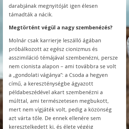
darabjának megnyitóját igen élesen
támadták a nácik.
Megtörtént végül a nagy szembenézés?
Molnár csak karrierje leszálló ágában
próbálkozott az egész cionizmus és
asszimiláció témájával szembenézni, persze
nem cionista alapon – ami továbbra se volt
a „gondolati vágánya”: a Csoda a hegyen
című, a kereszténységbe ágyazott
példabeszédével akart szembenézni a
múlttal, ami természetesen megbukott,
mert nem vígjáték volt, pedig a közönség
azt várta tőle. De ennek ellenére sem
keresztelkedett ki, és élete végéig