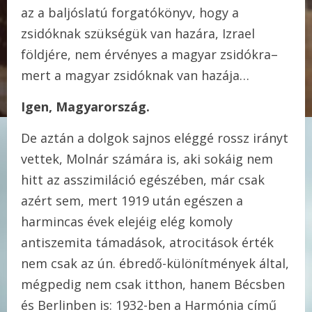
az a baljóslatú forgatókönyv, hogy a
zsidóknak szükségük van hazára, Izrael
földjére, nem érvényes a magyar zsidókra–
mert a magyar zsidóknak van hazája…
Igen, Magyarország.
De aztán a dolgok sajnos eléggé rossz irányt
vettek, Molnár számára is, aki sokáig nem
hitt az asszimiláció egészében, már csak
azért sem, mert 1919 után egészen a
harmincas évek elejéig elég komoly
antiszemita támadások, atrocitások érték
nem csak az ún. ébredő-különítmények által,
mégpedig nem csak itthon, hanem Bécsben
és Berlinben is: 1932-ben a Harmónia című