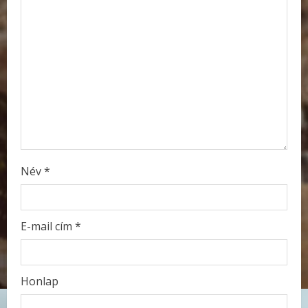
e
a
d
i
n
g
Név
*
E-mail cím
*
Honlap