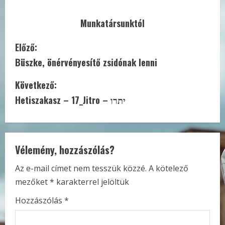
Munkatársunktól
C
Előző:
Büszke, önérvényesítő zsidónak lenni
o
Következő:
n
Hetiszakasz – 17_Jitro – יתרו
t
i
Vélemény, hozzászólás?
n
Az e-mail címet nem tesszük közzé.
A kötelező
u
mezőket
*
karakterrel jelöltük
e
Hozzászólás
*
R