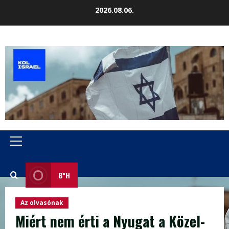
Skip
2026.08.06.
to
content
Primary
Menu
B”H
Az olvasónak
Miért nem érti a Nyugat a Közel-