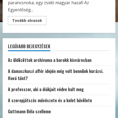
parancsnoka, egy zsidó magyar hazafi Az
Egyenlőség...
Read
Tovább olvasok
more
about
Száz
éve
írták:
az
LEGÚJABB BEJEGYZÉSEK
ultrahazafias
magyar
zsidóság
Az üldözöttek archívuma a barokk kisvárosban
A damaszkuszi affér idején még volt bennünk kurázsi.
Hová tűnt?
A professzor, aki a diákjait védve halt meg
A szerepjátszás művészete és a kelet bűvölete
Guttmann Béla szelleme