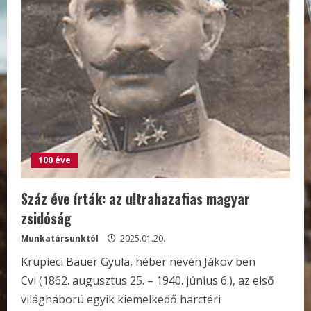
100 éve
Száz éve írták: az ultrahazafias magyar
zsidóság
Munkatársunktól
2025.01.20.
Krupieci Bauer Gyula, héber nevén Jákov ben
Cvi (1862. augusztus 25. – 1940. június 6.), az első
világháború egyik kiemelkedő harctéri