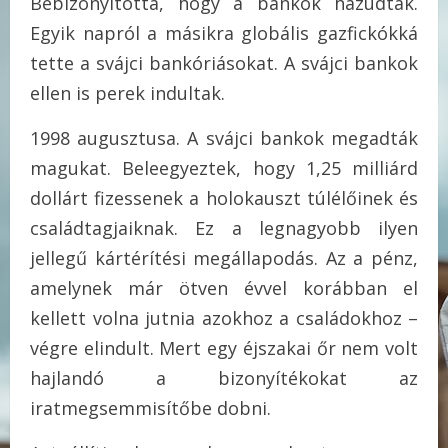
Bebizonyította, hogy a bankok hazudtak.
Egyik napról a másikra globális gazfickókká
tette a svájci bankóriásokat. A svájci bankok
ellen is perek indultak.
1998 augusztusa. A svájci bankok megadták
magukat. Beleegyeztek, hogy 1,25 milliárd
dollárt fizessenek a holokauszt túlélőinek és
családtagjaiknak. Ez a legnagyobb ilyen
jellegű kártérítési megállapodás. Az a pénz,
amelynek már ötven évvel korábban el
kellett volna jutnia azokhoz a családokhoz –
végre elindult. Mert egy éjszakai őr nem volt
hajlandó a bizonyítékokat az
iratmegsemmisítőbe dobni.