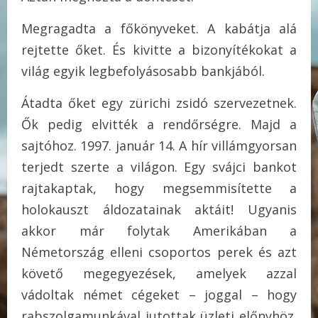
Megragadta a főkönyveket. A kabátja alá
rejtette őket. És kivitte a bizonyítékokat a
világ egyik legbefolyásosabb bankjából.
Átadta őket egy zürichi zsidó szervezetnek.
Ők pedig elvitték a rendőrségre. Majd a
sajtóhoz. 1997. január 14. A hír villámgyorsan
terjedt szerte a világon. Egy svájci bankot
rajtakaptak, hogy megsemmisítette a
holokauszt áldozatainak aktáit! Ugyanis
akkor már folytak Amerikában a
Németország elleni csoportos perek és azt
követő megegyezések, amelyek azzal
vádoltak német cégeket – joggal – hogy
rabszolgamunkával jutottak üzleti előnyhöz.