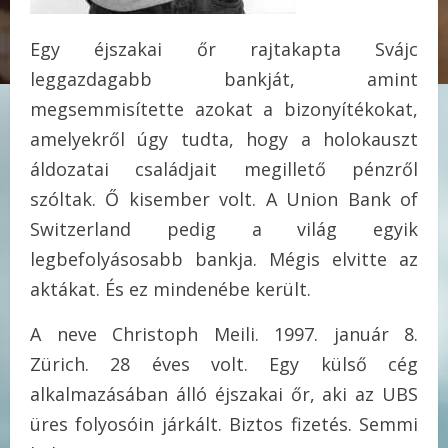
Egy éjszakai őr rajtakapta Svájc
leggazdagabb bankját, amint
megsemmisítette azokat a bizonyítékokat,
amelyekről úgy tudta, hogy a holokauszt
áldozatai családjait megillető pénzről
szóltak. Ő kisember volt. A Union Bank of
Switzerland pedig a világ egyik
legbefolyásosabb bankja. Mégis elvitte az
aktákat. És ez mindenébe került.
A neve Christoph Meili. 1997. január 8.
Zürich. 28 éves volt. Egy külső cég
alkalmazásában álló éjszakai őr, aki az UBS
üres folyosóin járkált. Biztos fizetés. Semmi