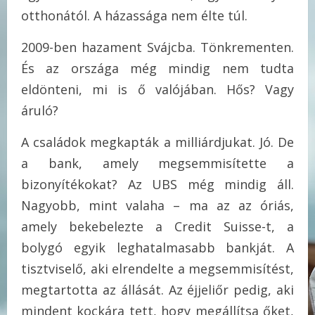
otthonától. A házassága nem élte túl.
2009-ben hazament Svájcba. Tönkrementen.
És az országa még mindig nem tudta
eldönteni, mi is ő valójában. Hős? Vagy
áruló?
A családok megkapták a milliárdjukat. Jó. De
a bank, amely megsemmisítette a
bizonyítékokat? Az UBS még mindig áll.
Nagyobb, mint valaha – ma az az óriás,
amely bekebelezte a Credit Suisse-t, a
bolygó egyik leghatalmasabb bankját. A
tisztviselő, aki elrendelte a megsemmisítést,
megtartotta az állását. Az éjjeliőr pedig, aki
mindent kockára tett, hogy megállítsa őket,