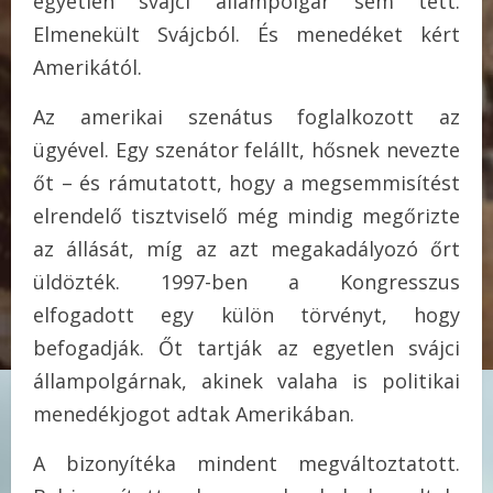
egyetlen svájci állampolgár sem tett.
Elmenekült Svájcból. És menedéket kért
Amerikától.
Az amerikai szenátus foglalkozott az
ügyével. Egy szenátor felállt, hősnek nevezte
őt – és rámutatott, hogy a megsemmisítést
elrendelő tisztviselő még mindig megőrizte
az állását, míg az azt megakadályozó őrt
üldözték. 1997-ben a Kongresszus
elfogadott egy külön törvényt, hogy
befogadják. Őt tartják az egyetlen svájci
állampolgárnak, akinek valaha is politikai
menedékjogot adtak Amerikában.
A bizonyítéka mindent megváltoztatott.