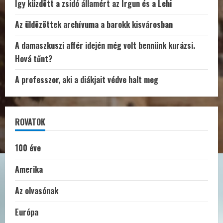
Így küzdött a zsidó államért az Irgun és a Lehi
Az üldözöttek archívuma a barokk kisvárosban
A damaszkuszi affér idején még volt bennünk kurázsi.
Hová tűnt?
A professzor, aki a diákjait védve halt meg
ROVATOK
100 éve
Amerika
Az olvasónak
Európa