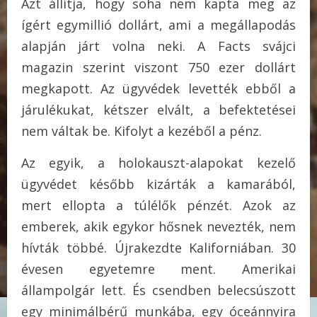
Azt állítja, hogy soha nem kapta meg az
ígért egymillió dollárt, ami a megállapodás
alapján járt volna neki. A Facts svájci
magazin szerint viszont 750 ezer dollárt
megkapott. Az ügyvédek levették ebből a
járulékukat, kétszer elvált, a befektetései
nem váltak be. Kifolyt a kezéből a pénz.
Az egyik, a holokauszt-alapokat kezelő
ügyvédet később kizárták a kamarából,
mert ellopta a túlélők pénzét. Azok az
emberek, akik egykor hősnek nevezték, nem
hívták többé. Újrakezdte Kaliforniában. 30
évesen egyetemre ment. Amerikai
állampolgár lett. És csendben belecsúszott
egy minimálbérű munkába, egy óceánnyira