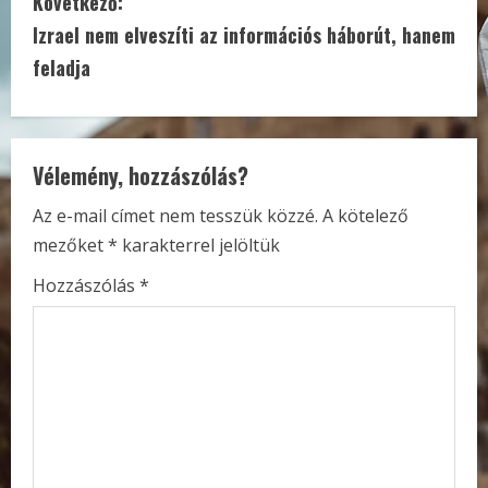
Következő:
n
Izrael nem elveszíti az információs háborút, hanem
t
feladja
i
n
Vélemény, hozzászólás?
u
Az e-mail címet nem tesszük közzé.
A kötelező
e
mezőket
*
karakterrel jelöltük
R
Hozzászólás
*
e
a
d
i