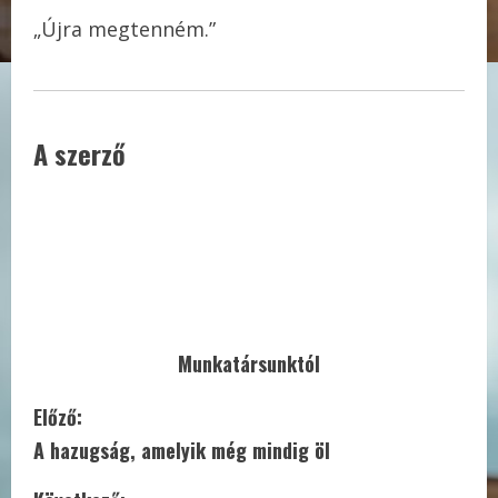
„Újra megtenném.”
A szerző
Munkatársunktól
C
Előző:
A hazugság, amelyik még mindig öl
o