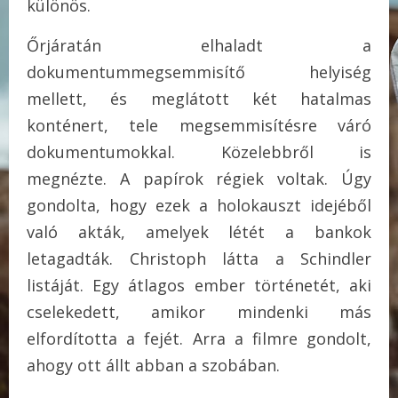
különös.
Őrjáratán elhaladt a
dokumentummegsemmisítő helyiség
mellett, és meglátott két hatalmas
konténert, tele megsemmisítésre váró
dokumentumokkal. Közelebbről is
megnézte. A papírok régiek voltak. Úgy
gondolta, hogy ezek a holokauszt idejéből
való akták, amelyek létét a bankok
letagadták. Christoph látta a Schindler
listáját. Egy átlagos ember történetét, aki
cselekedett, amikor mindenki más
elfordította a fejét. Arra a filmre gondolt,
ahogy ott állt abban a szobában.