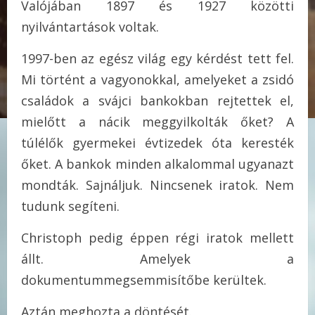
Valójában 1897 és 1927 közötti
nyilvántartások voltak.
1997-ben az egész világ egy kérdést tett fel.
Mi történt a vagyonokkal, amelyeket a zsidó
családok a svájci bankokban rejtettek el,
mielőtt a nácik meggyilkolták őket? A
túlélők gyermekei évtizedek óta keresték
őket. A bankok minden alkalommal ugyanazt
mondták. Sajnáljuk. Nincsenek iratok. Nem
tudunk segíteni.
Christoph pedig éppen régi iratok mellett
állt. Amelyek a
dokumentummegsemmisítőbe kerültek.
Aztán meghozta a döntését.