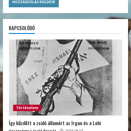
KAPCSOLÓDÓ
Történelem
Így küzdött a zsidó államért az Irgun és a Lehi
Veszprémy László Bernát
2026.08.07.