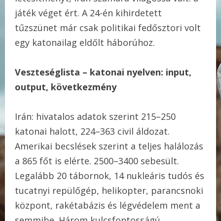
játék véget ért. A 24-én kihirdetett
tűzszünet már csak politikai fedősztori volt
egy katonailag eldőlt háborúhoz.
Veszteséglista – katonai nyelven: input,
output, következmény
Irán: hivatalos adatok szerint 215–250
katonai halott, 224–363 civil áldozat.
Amerikai becslések szerint a teljes halálozás
a 865 főt is elérte. 2500–3400 sebesült.
Legalább 20 tábornok, 14 nukleáris tudós és
tucatnyi repülőgép, helikopter, parancsnoki
központ, rakétabázis és légvédelem ment a
semmibe. Három kulcsfontosságú