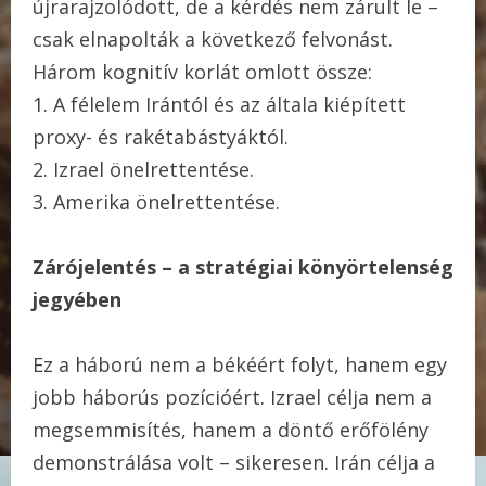
újrarajzolódott, de a kérdés nem zárult le –
csak elnapolták a következő felvonást.
Három kognitív korlát omlott össze:
1. A félelem Irántól és az általa kiépített
proxy- és rakétabástyáktól.
2. Izrael önelrettentése.
3. Amerika önelrettentése.
Zárójelentés – a stratégiai könyörtelenség
jegyében
Ez a háború nem a békéért folyt, hanem egy
jobb háborús pozícióért. Izrael célja nem a
megsemmisítés, hanem a döntő erőfölény
demonstrálása volt – sikeresen. Irán célja a