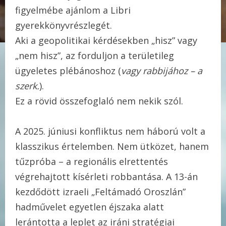
figyelmébe ajánlom a Libri
gyerekkönyvrészlegét.
Aki a geopolitikai kérdésekben „hisz” vagy
„nem hisz”, az forduljon a területileg
ügyeletes plébánoshoz (
vagy rabbijához
– a
szerk.
)
.
Ez a rövid összefoglaló nem nekik szól.
A 2025. júniusi konfliktus nem háború volt a
klasszikus értelemben. Nem ütközet, hanem
tűzpróba – a regionális elrettentés
végrehajtott kísérleti robbantása. A 13-án
kezdődött izraeli „Feltámadó Oroszlán”
hadművelet egyetlen éjszaka alatt
lerántotta a leplet az iráni stratégiai