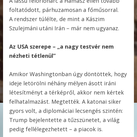
A lassú felörlőharc a Hamasz ellen tovább
foltatódott, párhuzamosan a főműsorral.
A rendszer túlélte, de mint a Kászim
Szulejmáni utáni Irán – már nem ugyanaz.
Az USA szerepe – „a nagy testvér nem
nézheti tétlenül”
Amikor Washingtonban úgy döntöttek, hogy
ideje letörölni néhány mélyen ásott iráni
létesítményt a térképről, akkor nem kértek
felhatalmazást. Megtették. A katonai siker
gyors volt, a diplomáciai lecsengés szintén:
Trump bejelentette a tűzszünetet, a világ
pedig fellélegezhetett – a piacok is.