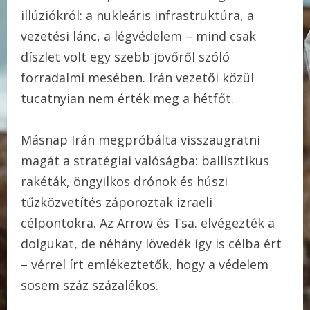
illúziókról: a nukleáris infrastruktúra, a
vezetési lánc, a légvédelem – mind csak
díszlet volt egy szebb jövőről szóló
forradalmi mesében. Irán vezetői közül
tucatnyian nem érték meg a hétfőt.
Másnap Irán megpróbálta visszaugratni
magát a stratégiai valóságba: ballisztikus
rakéták, öngyilkos drónok és húszi
tűzközvetítés záporoztak izraeli
célpontokra. Az Arrow és Tsa. elvégezték a
dolgukat, de néhány lövedék így is célba ért
– vérrel írt emlékeztetők, hogy a védelem
sosem száz százalékos.