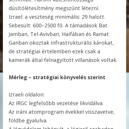
dúsítólétesítmény megszűnt létezni.
Izrael: a veszteség minimális: 29 halott.
Sebesült: 600–2500 fő. A támadások Bat
Jamban, Tel-Avivban, Haifában és Ramat
Ganban okoztak infrastrukturális károkat,
de stratégiai értelemben ezek csak a
kamerák által felnagyított villanások voltak.
Mérleg – stratégiai könyvelés szerint
Izraeli oldalon:
Az IRGC legfelsőbb vezetése likvidálva.
Az iráni atomprogram évekkel visszavetve,
földbe gyalulva.
A légvédelem lebénult, a légierő szabadon