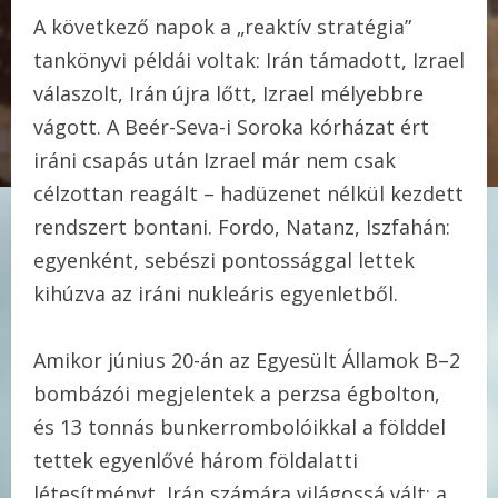
A következő napok a „reaktív stratégia”
tankönyvi példái voltak: Irán támadott, Izrael
válaszolt, Irán újra lőtt, Izrael mélyebbre
vágott. A Beér-Seva-i Soroka kórházat ért
iráni csapás után Izrael már nem csak
célzottan reagált – hadüzenet nélkül kezdett
rendszert bontani. Fordo, Natanz, Iszfahán:
egyenként, sebészi pontossággal lettek
kihúzva az iráni nukleáris egyenletből.
Amikor június 20-án az Egyesült Államok B–2
bombázói megjelentek a perzsa égbolton,
és 13 tonnás bunkerrombolóikkal a földdel
tettek egyenlővé három földalatti
létesítményt, Irán számára világossá vált: a