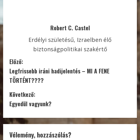
Robert C. Castel
Erdélyi születésű, Izraelben élő
biztonságpolitikai szakértő
C
Előző:
Legfrissebb iráni hadijelentés – MI A FENE
o
TÖRTÉNT????
n
Következő:
t
Egyedül vagyunk?
i
n
Vélemény, hozzászólás?