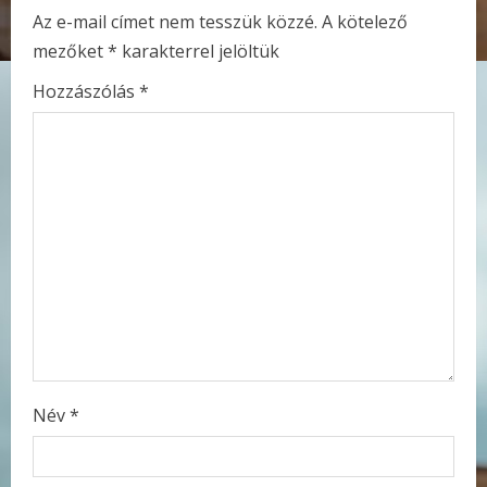
u
Az e-mail címet nem tesszük közzé.
A kötelező
e
mezőket
*
karakterrel jelöltük
R
Hozzászólás
*
e
a
d
i
n
g
Név
*