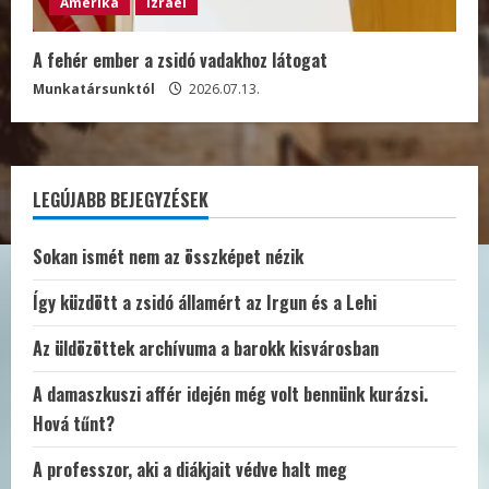
Amerika
Izrael
A fehér ember a zsidó vadakhoz látogat
Munkatársunktól
2026.07.13.
LEGÚJABB BEJEGYZÉSEK
Sokan ismét nem az összképet nézik
Így küzdött a zsidó államért az Irgun és a Lehi
Az üldözöttek archívuma a barokk kisvárosban
A damaszkuszi affér idején még volt bennünk kurázsi.
Hová tűnt?
A professzor, aki a diákjait védve halt meg