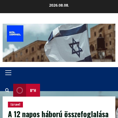
Skip
2026.08.08.
to
content
Primary
Menu
B”H
Izrael
A 12 napos háború összefoglalása