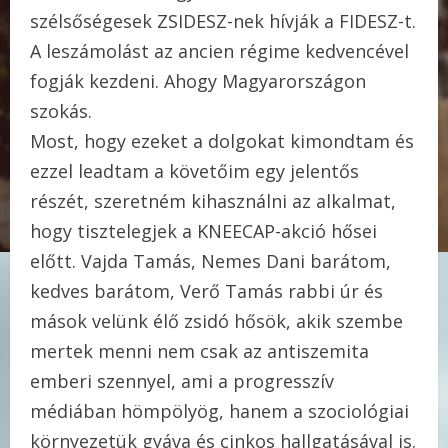
szélsőségesek ZSIDESZ-nek hívják a FIDESZ-t.
A leszámolást az ancien régime kedvencével
fogják kezdeni. Ahogy Magyarországon
szokás.
Most, hogy ezeket a dolgokat kimondtam és
ezzel leadtam a követőim egy jelentős
részét, szeretném kihasználni az alkalmat,
hogy tisztelegjek a KNEECAP-akció hősei
előtt. Vajda Tamás, Nemes Dani barátom,
kedves barátom, Verő Tamás rabbi úr és
mások velünk élő zsidó hősök, akik szembe
mertek menni nem csak az antiszemita
emberi szennyel, ami a progresszív
médiában hömpölyög, hanem a szociológiai
környezetük gyáva és cinkos hallgatásával is.