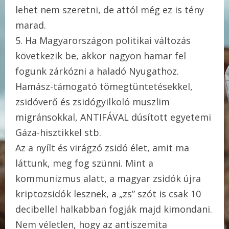
lehet nem szeretni, de attól még ez is tény
marad.
5. Ha Magyarországon politikai változás
következik be, akkor nagyon hamar fel
fogunk zárkózni a haladó Nyugathoz.
Hamász-támogató tömegtüntetésekkel,
zsidóverő és zsidógyilkoló muszlim
migránsokkal, ANTIFÁVAL dúsított egyetemi
Gáza-hisztikkel stb.
Az a nyílt és virágzó zsidó élet, amit ma
láttunk, meg fog szünni. Mint a
kommunizmus alatt, a magyar zsidók újra
kriptozsidók lesznek, a „zs” szót is csak 10
decibellel halkabban fogják majd kimondani.
Nem véletlen, hogy az antiszemita