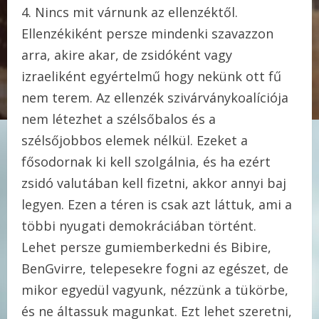
4. Nincs mit várnunk az ellenzéktől.
Ellenzékiként persze mindenki szavazzon
arra, akire akar, de zsidóként vagy
izraeliként egyértelmű hogy nekünk ott fű
nem terem. Az ellenzék szivárványkoalíciója
nem létezhet a szélsőbalos és a
szélsőjobbos elemek nélkül. Ezeket a
fősodornak ki kell szolgálnia, és ha ezért
zsidó valutában kell fizetni, akkor annyi baj
legyen. Ezen a téren is csak azt láttuk, ami a
többi nyugati demokráciában történt.
Lehet persze gumiemberkedni és Bibire,
BenGvirre, telepesekre fogni az egészet, de
mikor egyedül vagyunk, nézzünk a tükörbe,
és ne áltassuk magunkat. Ezt lehet szeretni,