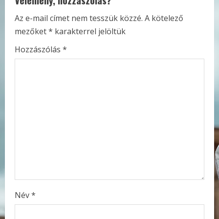
Vélemény, hozzászólás?
n
Az e-mail címet nem tesszük közzé.
A kötelező
u
mezőket
*
karakterrel jelöltük
e
Hozzászólás
*
R
e
a
d
i
n
g
Név
*