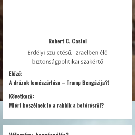
Robert C. Castel
Erdélyi születésű, Izraelben élő
biztonságpolitikai szakértő
C
Előző:
A drúzok lemészárlása – Trump Bengázija?!
o
Következő:
n
Miért beszélnek le a rabbik a betérésről?
t
i