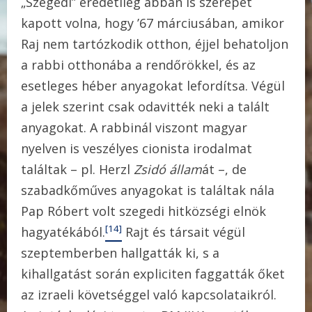
„Szegedi” eredetileg abban is szerepet
kapott volna, hogy ’67 márciusában, amikor
Raj nem tartózkodik otthon, éjjel behatoljon
a rabbi otthonába a rendőrökkel, és az
esetleges héber anyagokat lefordítsa. Végül
a jelek szerint csak odavitték neki a talált
anyagokat. A rabbinál viszont magyar
nyelven is veszélyes cionista irodalmat
találtak – pl. Herzl
Zsidó állam
át –, de
szabadkőműves anyagokat is találtak nála
Pap Róbert volt szegedi hitközségi elnök
[14]
hagyatékából.
Rajt és társait végül
szeptemberben hallgatták ki, s a
kihallgatást során expliciten faggatták őket
az izraeli követséggel való kapcsolataikról.