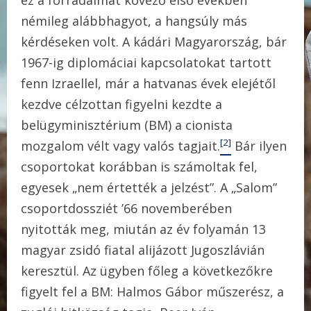
ez a forradalmat kövező első években
némileg alábbhagyot, a hangsúly más
kérdéseken volt. A kádári Magyarország, bár
1967-ig diplomáciai kapcsolatokat tartott
fenn Izraellel, már a hatvanas évek elejétől
kezdve célzottan figyelni kezdte a
belügyminisztérium (BM) a cionista
[2]
mozgalom vélt vagy valós tagjait.
Bár ilyen
csoportokat korábban is számoltak fel,
egyesek „nem értették a jelzést”. A „Salom”
csoportdossziét ’66 novemberében
nyitották meg, miután az év folyamán 13
magyar zsidó fiatal alijázott Jugoszlávián
keresztül. Az ügyben főleg a következőkre
figyelt fel a BM: Halmos Gábor műszerész, a