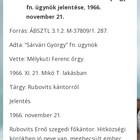
fn. ügynök jelentése, 1966.
november 21.
Forrás: ÁBSZTL 3.1.2. M-37809/1. 287.
Adta: “Sárvári György” fn. ügynök
Vette: Mélykuti Ferenc őrgy.
1966. XI. 21. Mikó T. lakásban
Tárgy: Rubovits kántorról
Jelentés
1966. november 21.
Rubovits Ernő szegedi főkántor. Hitközségi
körökben jó neve van, megbecsült ember.