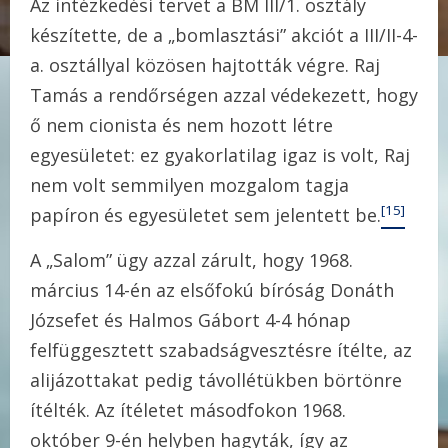
Az intézkedési tervet a BM III/1. osztály
készítette, de a „bomlasztási” akciót a III/II-4-
a. osztállyal közösen hajtották végre. Raj
Tamás a rendőrségen azzal védekezett, hogy
ő nem cionista és nem hozott létre
egyesületet: ez gyakorlatilag igaz is volt, Raj
nem volt semmilyen mozgalom tagja
[15]
papíron és egyesületet sem jelentett be.
A „Salom” ügy azzal zárult, hogy 1968.
március 14-én az elsőfokú bíróság Donáth
Józsefet és Halmos Gábort 4-4 hónap
felfüggesztett szabadságvesztésre ítélte, az
alijázottakat pedig távollétükben börtönre
ítélték. Az ítéletet másodfokon 1968.
október 9-én helyben hagyták, így az