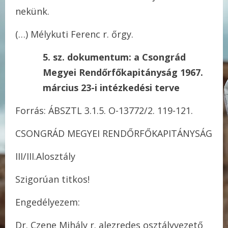
nekünk.
(…) Mélykuti Ferenc r. őrgy.
5. sz. dokumentum: a Csongrád
Megyei Rendőrfőkapitányság 1967.
március 23-i intézkedési terve
Forrás: ÁBSZTL 3.1.5. O-13772/2. 119-121.
CSONGRÁD MEGYEI RENDŐRFŐKAPITÁNYSÁG
III/III.Alosztály
Szigorúan titkos!
Engedélyezem:
Dr. Czene Mihály r. alezredes osztályvezető