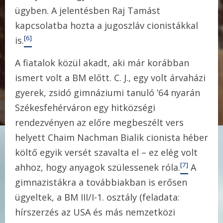
ügyben. A jelentésben Raj Tamást
kapcsolatba hozta a jugoszláv cionistákkal
[6]
is.
A fiatalok közül akadt, aki már korábban
ismert volt a BM előtt. C. J., egy volt árvaházi
gyerek, zsidó gimnáziumi tanuló ’64 nyarán
Székesfehérváron egy hitközségi
rendezvényen az előre megbeszélt vers
helyett Chaim Nachman Bialik cionista héber
költő egyik versét szavalta el – ez elég volt
[7]
ahhoz, hogy anyagok szülessenek róla.
A
gimnazistákra a továbbiakban is erősen
ügyeltek, a BM III/I-1. osztály (feladata:
hírszerzés az USA és más nemzetközi