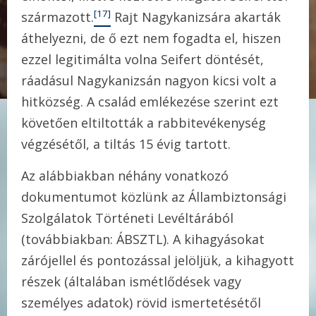
[17]
származott.
Rajt Nagykanizsára akarták
áthelyezni, de ő ezt nem fogadta el, hiszen
ezzel legitimálta volna Seifert döntését,
ráadásul Nagykanizsán nagyon kicsi volt a
hitközség. A család emlékezése szerint ezt
követően eltiltották a rabbitevékenység
végzésétől, a tiltás 15 évig tartott.
Az alábbiakban néhány vonatkozó
dokumentumot közlünk az Állambiztonsági
Szolgálatok Történeti Levéltárából
(továbbiakban: ÁBSZTL). A kihagyásokat
zárójellel és pontozással jelöljük, a kihagyott
részek (általában ismétlődések vagy
személyes adatok) rövid ismertetésétől