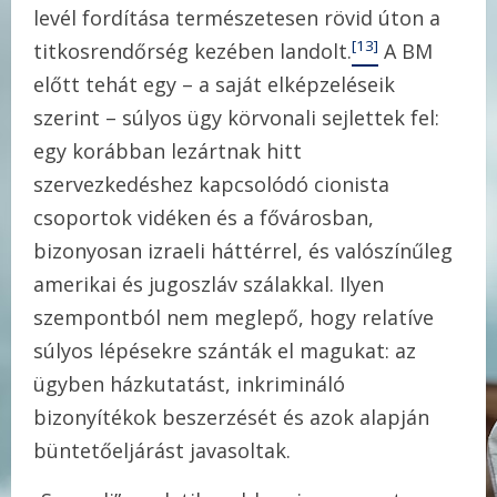
levél fordítása természetesen rövid úton a
[13]
titkosrendőrség kezében landolt.
A BM
előtt tehát egy – a saját elképzeléseik
szerint – súlyos ügy körvonali sejlettek fel:
egy korábban lezártnak hitt
szervezkedéshez kapcsolódó cionista
csoportok vidéken és a fővárosban,
bizonyosan izraeli háttérrel, és valószínűleg
amerikai és jugoszláv szálakkal. Ilyen
szempontból nem meglepő, hogy relatíve
súlyos lépésekre szánták el magukat: az
ügyben házkutatást, inkrimináló
bizonyítékok beszerzését és azok alapján
büntetőeljárást javasoltak.