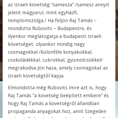
az izraeli követség “samesza” /samesz annyit
jelent magyarul, mint egyházfi,
templomszolga./ Ha feljön Raj Tamás –
mondotta Rubovits – Budapestre, és
ilyenkor meglátogatja a budapesti izraeli
követséget, olyankor mindig nagy
csomagokkal /különféle konyakokkal,
csokoládékkal, cukrokkal, gyümölcsökkel/
megrakodva jön haza, amely csomagokat az
izraeli követségtől kapja.
Elmondotta még Rubovits Imre azt is, hogy
Raj Tamás “a követség beépített embere” és
hogy Raj Tamás a követségről állandóan
propaganda anyagokat hoz, amit Szegeden