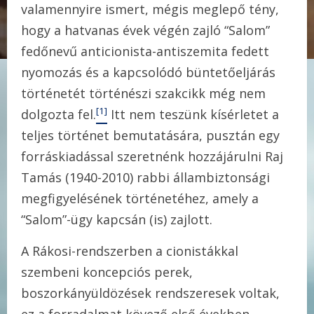
valamennyire ismert, mégis meglepő tény,
hogy a hatvanas évek végén zajló “Salom”
fedőnevű anticionista-antiszemita fedett
nyomozás és a kapcsolódó büntetőeljárás
történetét történészi szakcikk még nem
[1]
dolgozta fel.
Itt nem teszünk kísérletet a
teljes történet bemutatására, pusztán egy
forráskiadással szeretnénk hozzájárulni Raj
Tamás (1940-2010) rabbi állambiztonsági
megfigyelésének történetéhez, amely a
“Salom”-ügy kapcsán (is) zajlott.
A Rákosi-rendszerben a cionistákkal
szembeni koncepciós perek,
boszorkányüldözések rendszeresek voltak,