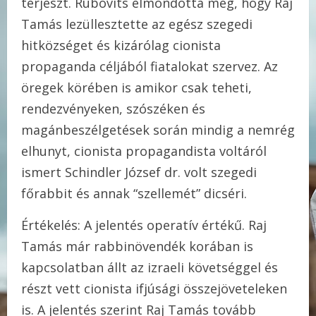
terjeszt. Rubovits elmondotta még, hogy Raj
Tamás lezüllesztette az egész szegedi
hitközséget és kizárólag cionista
propaganda céljából fiatalokat szervez. Az
öregek körében is amikor csak teheti,
rendezvényeken, szószéken és
magánbeszélgetések során mindig a nemrég
elhunyt, cionista propagandista voltáról
ismert Schindler József dr. volt szegedi
főrabbit és annak “szellemét” dicséri.
Értékelés: A jelentés operatív értékű. Raj
Tamás már rabbinövendék korában is
kapcsolatban állt az izraeli követséggel és
részt vett cionista ifjúsági összejöveteleken
is. A jelentés szerint Raj Tamás tovább