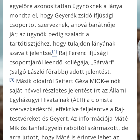
egyelőre azonosítatlan ügynöknek a lánya
mondta el, hogy Geyerék zsidó ifjúsági
csoportot szerveznek, ahová barátnője
jár; az ügynök pedig szaladt a
tartótisztjéhez, hogy tulajdon lányának
[4]
szavait jelentse.
Raj Ferenc ifjúsági
csoportjáról leendő kollégája, „Sárvári”
(Salgó László főrabbi) adott jelentést.
[5]
Másik oldalról Seifert Géza MIOK-elnök
saját névvel részletes jelentést írt az Állami
Egyházügyi Hivatalnak (ÁEH) a cionista
szervezkedésről, effektíve feljelentve a Raj-
testvéreket és Geyert. Az információja Máté
Miklós tanfelügyelő rabbitól származott, de
arra jutott, hogy Máté is érintve lehet az