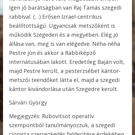
Igen jó barátságban van Raj Tamás szegedi
rabbival. (…) Erősen Izrael-centrikus
beállítottságú. Ugyancsak metszőként is
működik Szegeden és a megyében. Elég jó
állása van, meg is van elégedve. Néha-néha
Pestre jön és akkor a Rabbiképző
internátusában lakott. Eredetileg Baján volt,
majd Pestre került, a pesterzsébet kántor-
metszői teendőket látta el, majd a szegedi
kántor kivándorlása után Szegedre került.
Sárvári György
Megjegyzés: Rubovitsot operatív
szempontból tanulmányozzuk, a szegedi
cionista szervezkedés felderítése érdekében