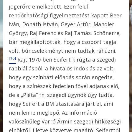
jogerőre emelkedett. Ezen felül
rendőrhatósági figyelmeztetést kapott Beer
Iván, Donáth István, Geyer Artúr, Mandler
György, Raj Ferenc és Raj Tamás. Schőnerre,
bár megállapították, hogy a csoport tagja
volt, bűncselekményt nem tudtak ráhúzni.
[16]
Rajt 1970-ben Seifert kirúgta a szegedi
rabbiállásból: a hivatalos indoklás az volt,
hogy egy színházi előadás során engedte,
hogy a színészek fedetlen fővel adjanak elő,
de a „Piéta” fn. szegedi ügynök úgy tudta,
hogy Seifert a BM utasítására járt el, ami
nem lenne meglepő. Az információ
valószínűleg Varró Ármin szegedi hitközségi
elnöktől, illetve közvetve magától Seiferttől