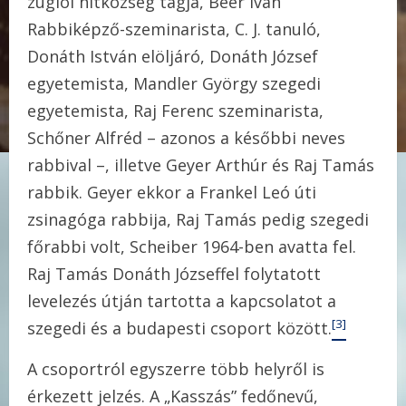
zuglói hitközség tagja, Beer Iván
Rabbiképző-szeminarista, C. J. tanuló,
Donáth István elöljáró, Donáth József
egyetemista, Mandler György szegedi
egyetemista, Raj Ferenc szeminarista,
Schőner Alfréd – azonos a későbbi neves
rabbival –, illetve Geyer Arthúr és Raj Tamás
rabbik. Geyer ekkor a Frankel Leó úti
zsinagóga rabbija, Raj Tamás pedig szegedi
főrabbi volt, Scheiber 1964-ben avatta fel.
Raj Tamás Donáth Józseffel folytatott
levelezés útján tartotta a kapcsolatot a
[3]
szegedi és a budapesti csoport között.
A csoportról egyszerre több helyről is
érkezett jelzés. A „Kasszás” fedőnevű,