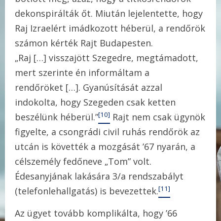
dekonspirálták őt. Miután lejelentette, hogy
Raj Izraelért imádkozott héberül, a rendőrök
számon kérték Rajt Budapesten.
„Raj […] visszajött Szegedre, megtámadott,
mert szerinte én informáltam a
rendőröket […]. Gyanúsítását azzal
indokolta, hogy Szegeden csak ketten
[10]
beszélünk héberül.”
Rajt nem csak ügynök
figyelte, a csongrádi civil ruhás rendőrök az
utcán is követték a mozgását ’67 nyarán, a
célszemély fedőneve „Tom” volt.
Édesanyjának lakására 3/a rendszabályt
[11]
(telefonlehallgatás) is bevezettek.
Az ügyet tovább komplikálta, hogy ’66