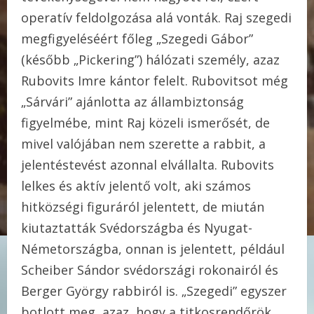
operatív feldolgozása alá vonták. Raj szegedi
megfigyeléséért főleg „Szegedi Gábor”
(később „Pickering”) hálózati személy, azaz
Rubovits Imre kántor felelt. Rubovitsot még
„Sárvári” ajánlotta az állambiztonság
figyelmébe, mint Raj közeli ismerősét, de
mivel valójában nem szerette a rabbit, a
jelentéstevést azonnal elvállalta. Rubovits
lelkes és aktív jelentő volt, aki számos
hitközségi figuráról jelentett, de miután
kiutaztatták Svédországba és Nyugat-
Németországba, onnan is jelentett, például
Scheiber Sándor svédországi rokonairól és
Berger György rabbiról is. „Szegedi” egyszer
botlott meg, azaz, hogy a titkosrendőrök