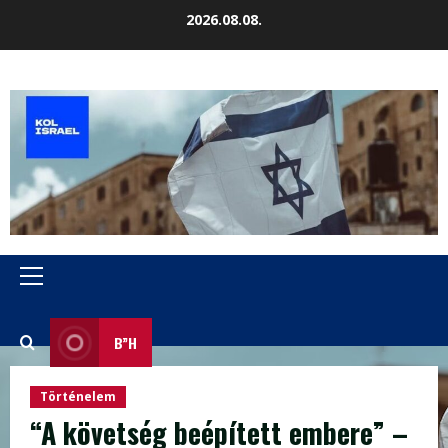
Skip
2026.08.08.
to
content
Primary
Menu
B”H
Történelem
“A követség beépített embere” –