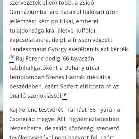
szervezetek ellen) több, a Zsidó
Gimnáziumba járó fiatalról hálózati úton
jellemzést kért politikai, emberei
tulajdonságaikra, illetve külföldi
kapcsolataikra, de pl. a frissen végzett
Landeszmann György esetében is ezt kérték.
[8]
Raj Ferenc pedig ’66 tavaszán
rabbihallgatóként a Dohány utcai
templomban Szenes Hannát méltatta
beszédében, ezért Seifert eltiltotta őt az
[9]
önálló szónoklástól.
Raj Ferenc testvérét, Tamást ’66 nyarán a
Csongrád megyei ÁEH figyelmeztetésben
részesítette, de zsidó közösségi szervező
tevékenységével nem hagyott fel, ezért