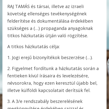
RAJ TAMÁS és társai, illetve az izraeli
követség ellenséges tevékenységének
felderítése és dokumentálása érdekében
szükséges a (…) propaganda anyagoknak
titkos házkutatás útján való rögzítése.
A titkos házkutatás célja:
1. Jogi erejű bizonyítékok beszerzése (…).
2. Figyelmet fordítunk a házkutatás során a
fentieken kívül írásaira és levelezésére,
névsorokra, hogy ezen keresztül újabb bel,
illetve külföldi kapcsolatait derítsük fel.
3. A 3/e rendszabály beszerelésének
megkönnyítése érdekében rajzzal és