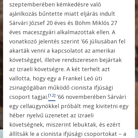
szeptemberében kémkedésre való
ajánlkozás bűntette miatt eljárás indult
Sárvári József 20 éves és Böhm Miklós 27
éves maceszgyári alkalmazottak ellen. A
vonatkozó jelentés szerint ’66 júliusában fel
akarták venni a kapcsolatot az amerikai
követséggel, illetve rendszeresen bejártak
az izraeli követségre. A két terhelt azt
vallotta, hogy egy a Frankel Leó úti
zsinagógában működő cionista ifjúsági
[12]
csoport tagjai.
’66 novemberében Sárvári
egy cellaügynökkel próbált meg kivitetni egy
héber nyelvű üzenetet az izraeli
követségnek, miszerint lebuktak, és ezért
állítsák le a cionista ifjúsági csoportokat – a