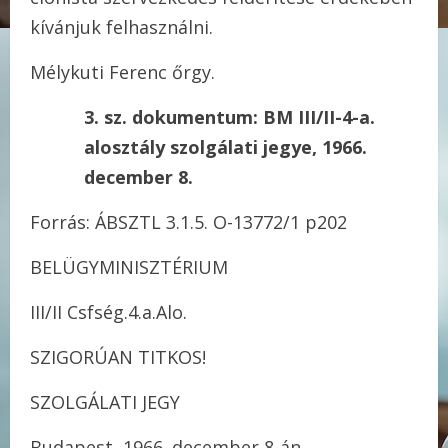
kívánjuk felhasználni.
Mélykuti Ferenc őrgy.
3. sz. dokumentum: BM III/II-4-a.
alosztály szolgálati jegye, 1966.
december 8.
Forrás: ÁBSZTL 3.1.5. O-13772/1 p202
BELÜGYMINISZTÉRIUM
III/II Csfség.4.a.Alo.
SZIGORÚAN TITKOS!
SZOLGÁLATI JEGY
Budapest, 1966. december 8-án