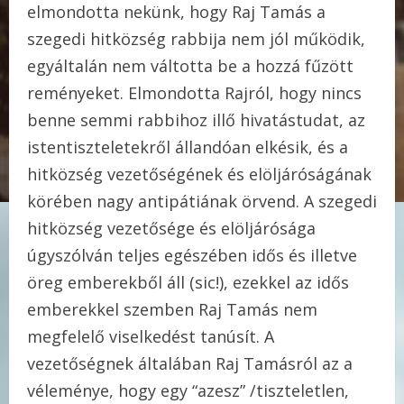
elmondotta nekünk, hogy Raj Tamás a
szegedi hitközség rabbija nem jól működik,
egyáltalán nem váltotta be a hozzá fűzött
reményeket. Elmondotta Rajról, hogy nincs
benne semmi rabbihoz illő hivatástudat, az
istentiszteletekről állandóan elkésik, és a
hitközség vezetőségének és elöljáróságának
körében nagy antipátiának örvend. A szegedi
hitközség vezetősége és elöljárósága
úgyszólván teljes egészében idős és illetve
öreg emberekből áll (sic!), ezekkel az idős
emberekkel szemben Raj Tamás nem
megfelelő viselkedést tanúsít. A
vezetőségnek általában Raj Tamásról az a
véleménye, hogy egy “azesz” /tiszteletlen,