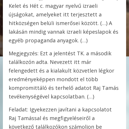
Kelet és Hét c. magyar nyelvű izraeli
újságokat, amelyeket itt terjesztett a
hitközségen belüli ismerősei között. (…) A
lakásán mindig vannak izraeli képeslapok és
egyéb propaganda anyagok. (…)
Megjegyzés: Ezt a jelentést TK. a második
találkozón adta. Nevezett itt már
felengedett és a kialakult közvetlen légkor
eredményeképpen mondott el több
kompromittáló és terhelő adatot Raj Tamás
tevékenységével kapcsolatban. (…)
Feladat: Igyekezzen javítani a kapcsolatot
Raj Tamással és megfigyeléseiről a
következő találkozókon számoljon be