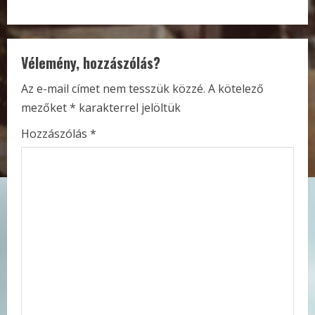
t
i
Vélemény, hozzászólás?
n
Az e-mail címet nem tesszük közzé.
A kötelező
u
mezőket
*
karakterrel jelöltük
e
Hozzászólás
*
R
e
a
d
i
n