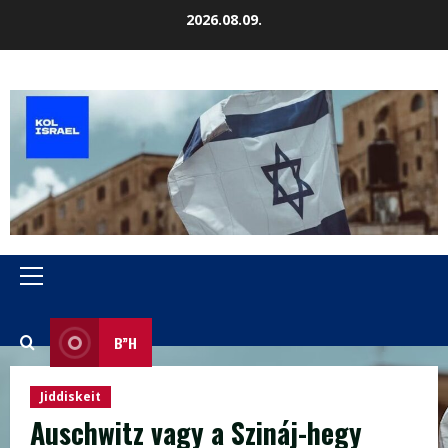
Skip
2026.08.09.
to
content
Primary
Menu
B”H
Jiddiskeit
Auschwitz vagy a Szináj-hegy