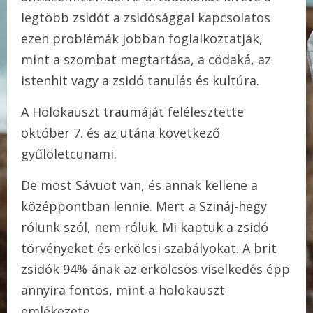
legtöbb zsidót a zsidósággal kapcsolatos
ezen problémák jobban foglalkoztatják,
mint a szombat megtartása, a cödaká, az
istenhit vagy a zsidó tanulás és kultúra.
A Holokauszt traumáját felélesztette
október 7. és az utána következő
gyűlöletcunami.
De most Sávuot van, és annak kellene a
középpontban lennie. Mert a Szináj-hegy
rólunk szól, nem róluk. Mi kaptuk a zsidó
törvényeket és erkölcsi szabályokat. A brit
zsidók 94%-ának az erkölcsös viselkedés épp
annyira fontos, mint a holokauszt
emlékezete.