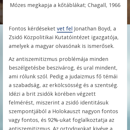
Mózes megkapja a kőtáblákat; Chagall, 1966
Fontos kérdéseket
vet fel
Jonathan Boyd, a
Zsidó Közpolitikai Kutatóintézet igazgatója,
amelyek a magyar olvasónak is ismerősek.
Az antiszemitizmus problémája minden
beszélgetésbe beszivárog, és ural mindent,
ami rólunk szól. Pedig a judaizmus fő témái
a szabadság, az erkölcsösség és a szentség.
Idézi a brit zsidók körében végzett
felmérést, miszerint a zsidó identitásuk
szempontjából a Holokauszt nagyon fontos
vagy fontos, és 92%-ukat foglalkoztatja az
antiszemitizmus. Az ortodoxokat kivéve a