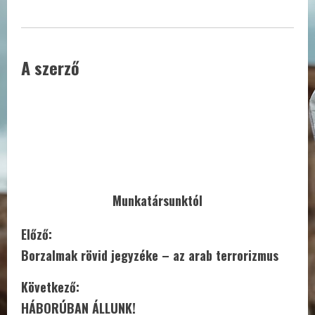
A szerző
Munkatársunktól
C
Előző:
Borzalmak rövid jegyzéke – az arab terrorizmus
o
Következő:
n
HÁBORÚBAN ÁLLUNK!