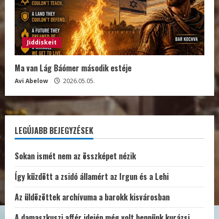
Jiddiskeit
Ma van Lág Báómer második estéje
Avi Abelow
2026.05.05.
LEGÚJABB BEJEGYZÉSEK
Sokan ismét nem az összképet nézik
Így küzdött a zsidó államért az Irgun és a Lehi
Az üldözöttek archívuma a barokk kisvárosban
A damaszkuszi affér idején még volt bennünk kurázsi.