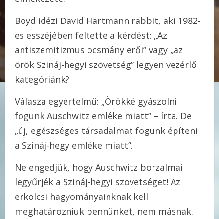
Boyd idézi David Hartmann rabbit, aki 1982-
es esszéjében feltette a kérdést: „Az
antiszemitizmus ocsmány erői” vagy „az
örök Szináj-hegyi szövetség” legyen vezérlő
kategóriánk?
Válasza egyértelmű: „Örökké gyászolni
fogunk Auschwitz emléke miatt” – írta. De
„új, egészséges társadalmat fogunk építeni
a Szináj-hegy emléke miatt”.
Ne engedjük, hogy Auschwitz borzalmai
legyűrjék a Szináj-hegyi szövetséget! Az
erkölcsi hagyományainknak kell
meghatározniuk bennünket, nem másnak.