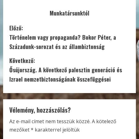
Munkatársunktól
C
Előző:
Történelem vagy propaganda? Bokor Péter, a
o
Századunk-sorozat és az állambiztonság
n
Következő:
t
Ősújország. A következő palesztin generáció és
i
Izrael nemzetbiztonságának összefüggései
n
u
Vélemény, hozzászólás?
e
Az e-mail címet nem tesszük közzé.
A kötelező
mezőket
*
karakterrel jelöltük
R