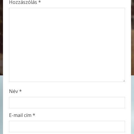
Hozzászólás
*
e
a
d
i
n
g
Név
*
E-mail cím
*