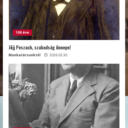
100 éve
Jöjj Peszach, szabadság ünnepe!
Munkatársunktól
2026.03.30.