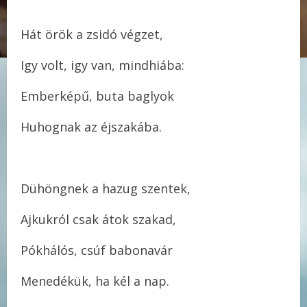
Hát örök a zsidó végzet,
Igy volt, igy van, mindhiába:
Emberképű, buta baglyok
Huhognak az éjszakába.
Dühöngnek a hazug szentek,
Ajkukról csak átok szakad,
Pókhálós, csúf babonavár
Menedékük, ha kél a nap.