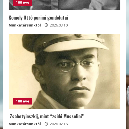
100 éve
Komoly Ottó purimi gondolatai
Munkatársunktól
2026.03.10.
100 éve
Zsabotyinszkij, mint “zsidó Mussolini”
Munkatársunktól
2026.02.18.