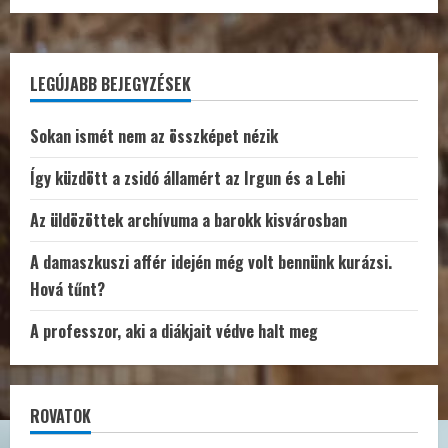
LEGÚJABB BEJEGYZÉSEK
Sokan ismét nem az összképet nézik
Így küzdött a zsidó államért az Irgun és a Lehi
Az üldözöttek archívuma a barokk kisvárosban
A damaszkuszi affér idején még volt bennünk kurázsi.
Hová tűnt?
A professzor, aki a diákjait védve halt meg
ROVATOK