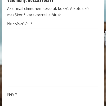
u
Az e-mail címet nem tesszük közzé.
A kötelező
e
mezőket
*
karakterrel jelöltük
R
Hozzászólás
*
e
a
d
i
n
g
Név
*