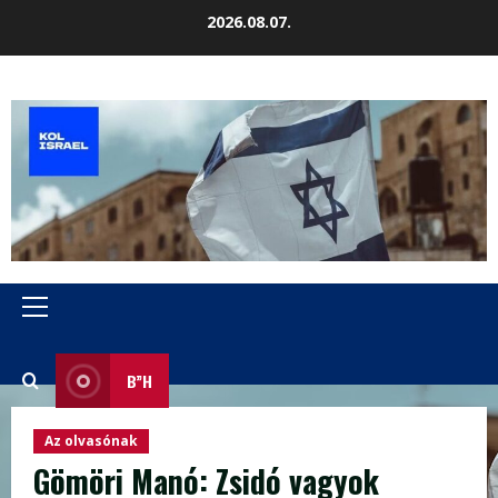
Skip
2026.08.07.
to
content
Primary
Menu
B”H
Az olvasónak
Gömöri Manó: Zsidó vagyok