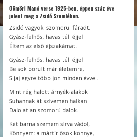
Gömöri Manó verse 1925-ben, éppen száz éve
jelent meg a Zsidó Szemlében.
Zsidó vagyok: szomoru, fáradt,
Gyász-felhős, havas téli éjjel
Éltem az első éjszakámat.
Gyász-felhős, havas téli éjjel
Be sok borult már életemre,
S jaj egyre több jön minden évvel.
Mint rég halott árnyék-alakok
Suhannak át szívemen halkan
Dalolatlan szomorú dalok.
Két barna szemem sírva vádol,
Könnyem: a mártír ősök könnye,