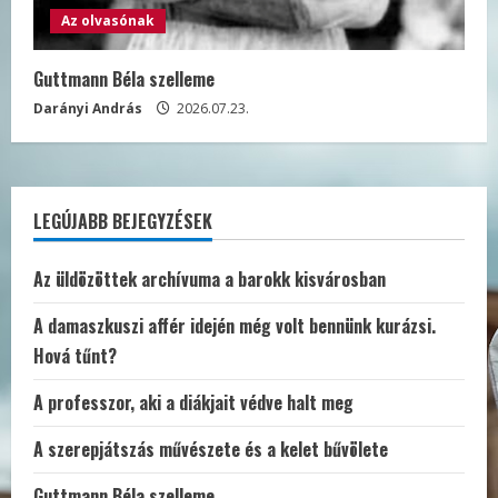
Az olvasónak
Guttmann Béla szelleme
Darányi András
2026.07.23.
LEGÚJABB BEJEGYZÉSEK
Az üldözöttek archívuma a barokk kisvárosban
A damaszkuszi affér idején még volt bennünk kurázsi.
Hová tűnt?
A professzor, aki a diákjait védve halt meg
A szerepjátszás művészete és a kelet bűvölete
Guttmann Béla szelleme