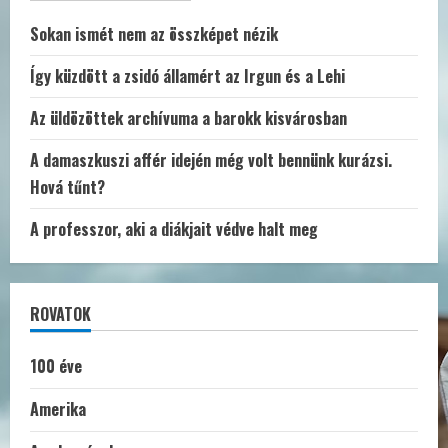
Sokan ismét nem az összképet nézik
Így küzdött a zsidó államért az Irgun és a Lehi
Az üldözöttek archívuma a barokk kisvárosban
A damaszkuszi affér idején még volt bennünk kurázsi.
Hová tűnt?
A professzor, aki a diákjait védve halt meg
ROVATOK
100 éve
Amerika