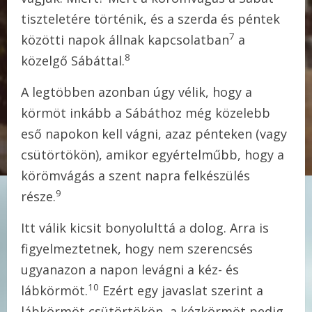
tiszteletére történik, és a szerda és péntek
7
közötti napok állnak kapcsolatban
a
8
közelgő Sábáttal.
A legtöbben azonban úgy vélik, hogy a
körmöt inkább a Sábáthoz még közelebb
eső napokon kell vágni, azaz pénteken (vagy
csütörtökön), amikor egyértelműbb, hogy a
körömvágás a szent napra felkészülés
9
része.
Itt válik kicsit bonyolulttá a dolog. Arra is
figyelmeztetnek, hogy nem szerencsés
ugyanazon a napon levágni a kéz- és
10
lábkörmöt.
Ezért egy javaslat szerint a
lábkörmöt csütörtökön, a kézkörmöt pedig