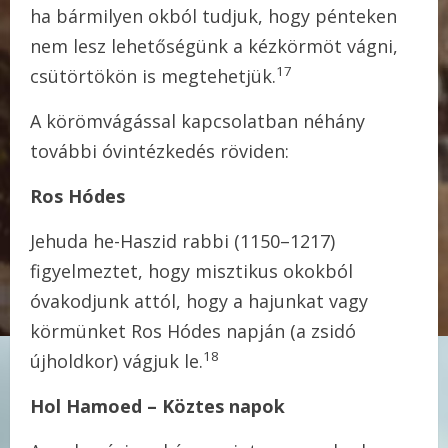
ha bármilyen okból tudjuk, hogy pénteken
nem lesz lehetőségünk a kézkörmöt vágni,
17
csütörtökön is megtehetjük.
A körömvágással kapcsolatban néhány
további óvintézkedés röviden:
Ros
Hódes
Jehuda he-Haszid rabbi (1150–1217)
figyelmeztet, hogy misztikus okokból
óvakodjunk attól, hogy a hajunkat vagy
körmünket Ros Hódes napján (a zsidó
18
újholdkor) vágjuk le.
Hol Hamoed – Köztes napok