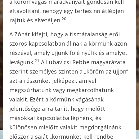
a körömvágás maradványait gondosan kell
eltávolítani, nehogy egy terhes nő átlépjen
20
rajtuk és elvetéljen.
A Zóhár kifejti, hogy a tisztátalanság erői
szoros kapcsolatban állnak a körmünk azon
részével, amely ujjunk fölé nyúlik és amelyet
21
levágunk.
A Lubavicsi Rebbe magyarázata
szerint személyes szinten a „köröm az ujjon”
azt a részünket jelképezi, amivel
megszúrhatunk vagy megkarcolhatunk
valakit. Ezért a körmünk vágásának
jelentősége arra tanít, hogy mielőtt
másokkal kapcsolatba lépnénk, és
különösen mielőtt valakit megdorgálnánk,
először a saját „körmünket kell rendbe