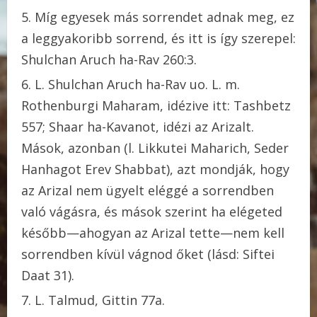
Míg egyesek más sorrendet adnak meg, ez
a leggyakoribb sorrend, és itt is így szerepel:
Shulchan Aruch ha-Rav 260:3.
L. Shulchan Aruch ha-Rav uo. L. m.
Rothenburgi Maharam, idézive itt: Tashbetz
557; Shaar ha-Kavanot, idézi az Arizalt.
Mások, azonban (l. Likkutei Maharich, Seder
Hanhagot Erev Shabbat), azt mondják, hogy
az Arizal nem ügyelt eléggé a sorrendben
való vágásra, és mások szerint ha elégeted
később—ahogyan az Arizal tette—nem kell
sorrendben kívül vágnod őket (lásd: Siftei
Daat 31).
L. Talmud, Gittin 77a.