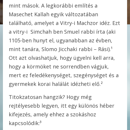
mint mások. A legkorábbi említés a
Masechet Kallah egyik változatában
található, amelyet a Vitry-i Machzor idéz. Ezt
a vitry-i Simchah ben Smuel rabbi írta (aki
1105-ben hunyt el, ugyanabban az évben,
mint tanára, Slomo Jicchaki rabbi – Rási).¹
Ott azt olvashatjuk, hogy ügyelni kell arra,
hogy a körmöket ne sorrendben vágjuk,
mert ez feledékenységet, szegénységet és a
gyermekek korai halálát idézheti elő.²
Titokzatosan hangzik? Hogy még
rejtélyesebb legyen, itt egy különös héber
kifejezés, amely ehhez a szokáshoz
kapcsolódik:³