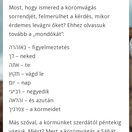
Most, hogy ismered a körömvágás
sorrendjét, felmerülhet a kérdés, mikor
érdemes levágni őket? Ehhez olvassuk
tovább a „mondókát”:
באזהרה – figyelmeztetés
לך – neked
אתה – te
תקוץ – vágd le
יום – nap
רביעי – negyedik
והלאה – és azután
צפרניך – a körmeidet
Más szóval, a körmünket szerdától péntekig
vágjuk. Miért? Mert a körömvágás a Sábát