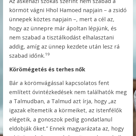
Az askenázi szokás szerint nem szabad a
körmöt vágni Hhol Hamoed napjain – a zsidó
ünnepek köztes napjain –, mert a cél az,
hogy az ünnepre már ápoltan lépjünk, és
nem szabad a tisztálkodást elhalasztani
addig, amíg az ünnep kezdete után lesz rá
19
szabad időnk.
Körömégetés és terhes nők
Bár a körömvágással kapcsolatos fent
említett óvintézkedések nem találhatók meg
a Talmudban, a Talmud azt írja, hogy „az
igazak eltemetik a körmeiket, az istenfélők
elégetik, a gonoszok pedig gondatlanul
eldobják őket.” Ennek magyarázata az, hogy