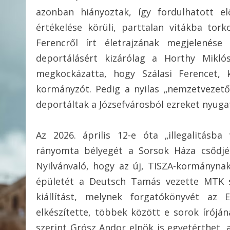
azonban hiányoztak, így fordulhatott e
értékelése körüli, parttalan vitákba tork
Ferencről írt életrajzának megjelenése
deportálásért kizárólag a Horthy Miklós
megkockázatta, hogy Szálasi Ferencet, 
kormányzót. Pedig a nyilas „nemzetvezető”
deportáltak a Józsefvárosból ezreket nyug
Az 2026. április 12-e óta „illegalitásba
rányomta bélyegét a Sorsok Háza csődjér
Nyilvánvaló, hogy az új, TISZA-kormánynak
épületét a Deutsch Tamás vezette MTK sp
kiállítást, melynek forgatókönyvét az
elkészítette, többek között e sorok írójá
szerint Grósz Andor elnök is egyetérthet, a