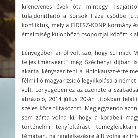
kilencvenes évek óta mintegy kisajátít
tulajdonítható a Sorsok Háza csődbe jut
konfliktus, mely a FIDESZ-KDNP kormány és
értelmiség különböző csoportjai között kial
Lényegében arról volt szó, hogy Schmidt M
teljesítményéért” még Széchenyi díjban is
akarta kényszeríteni a Holokauszt-értelm
félmillió magyar zsidó legyilkolása a német
volt. Lényegében ez az üzenete a Szabadság
ábrázoló, 2014 július 20-án titokban felá
széles köre tiltakozott. Megjegyzendő azo
sem zárta volna ki, hogy a korabeli magy
történelmi tényfeltárást tömeglélektan
témában, ha rendelkezésre állt volna az in