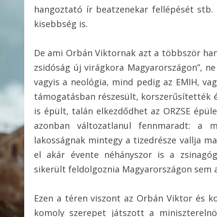
hangoztató ír beatzenekar fellépését stb
kisebbség is.
De ami Orbán Viktornak azt a többször hang
zsidóság új virágkora Magyarországon”, n
vagyis a neológia, mind pedig az EMIH, vag
támogatásban részesült, korszerűsítették é
is épült, talán elkezdődhet az ORZSE épüle
azonban változatlanul fennmaradt: a m
lakosságnak mintegy a tizedrésze vallja 
el akár évente néhányszor is a zsinagó
sikerült feldolgoznia Magyarországon sem 
Ezen a téren viszont az Orbán Viktor és 
komoly szerepet játszott a miniszterelnö