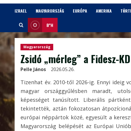
IZRAEL
MAGYARORSZÁG
EURÓPA
AMERIKA
TÖRT
B”H
Magyarország
Zsidó „mérleg” a Fidesz-KD
Pelle János
2026.05.26.
Tizenhat év. 2010-től 2026-ig. Ennyi ideig 
magyar országgyűlésben maradt, utols
képességet tanúsított. Liberális pártkén
tekintették, aztán fokozatosan átpozícion
európai néppártok közé, egyesült a keresz
Magyarország belépését az Európai Unió