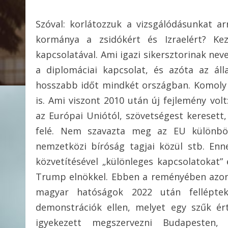
Szóval: korlátozzuk a vizsgálódásunkat a
kormánya a zsidókért és Izraelért? Ke
kapcsolatával. Ami igazi sikersztorinak ne
a diplomáciai kapcsolat, és azóta az áll
hosszabb időt mindkét országban. Komoly
is. Ami viszont 2010 után új fejlemény vo
az Európai Uniótól, szövetségest keresett
felé. Nem szavazta meg az EU különböző 
nemzetközi bíróság tagjai közül stb. Enn
közvetítésével „különleges kapcsolatokat” 
Trump elnökkel. Ebben a reményében azonb
magyar hatóságok 2022 után felléptek 
demonstrációk ellen, melyet egy szűk ér
igyekezett megszervezni Budapesten,