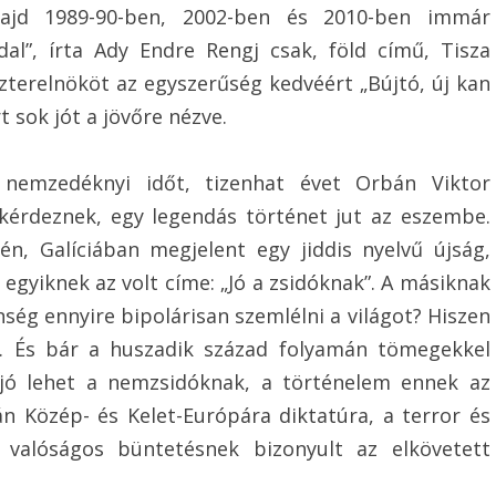
majd 1989-90-ben, 2002-ben és 2010-ben immár
 dal”, írta Ady Endre Rengj csak, föld című, Tisza
zterelnököt az egyszerűség kedvéért „Bújtó, új kan
 sok jót a jövőre nézve.
 nemzedéknyi időt, tizenhat évet Orbán Viktor
érdeznek, egy legendás történet jut az eszembe.
jén, Galíciában megjelent egy jiddis nyelvű újság,
 egyiknek az volt címe: „Jó a zsidóknak”. A másiknak
ség ennyire bipolárisan szemlélni a világot? Hiszen
s. És bár a huszadik század folyamán tömegekkel
 jó lehet a nemzsidóknak, a történelem ennek az
án Közép- és Kelet-Európára diktatúra, a terror és
t valóságos büntetésnek bizonyult az elkövetett