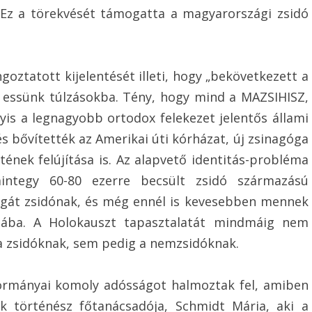
. Ez a törekvését támogatta a magyarországi zsidó
oztatott kijelentését illeti, hogy „bekövetkezett a
e essünk túlzásokba. Tény, hogy mind a MAZSIHISZ,
yis a legnagyobb ortodox felekezet jelentős állami
s bővítették az Amerikai úti kórházat, új zsinagóga
tének felújítása is. Az alapvető identitás-probléma
integy 60-80 ezerre becsült zsidó származású
magát zsidónak, és még ennél is kevesebben mennek
gába. A Holokauszt tapasztalatát mindmáig nem
a zsidóknak, sem pedig a nemzsidóknak.
kormányai komoly adósságot halmoztak fel, amiben
k történész főtanácsadója, Schmidt Mária, aki a