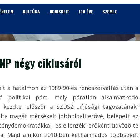
ÉNELEM
KULTÚRA
JIDDISKEIT
100 ÉVE
SZEMLE
NP négy ciklusáról
volt a hatalmon az 1989-90-es rendszerváltás után a
ó politikai párt, mely páratlan alkalmazkodó
t kezdte, először a SZDSZ „ifjúsági tagozatának”
álta magát mérsékelt jobboldali erővé, belépett az
ténydemokratákkal, és ellenzéki erőként üdvözölte
ba. Majd amikor 2010-ben kétharmados többséget