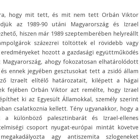
rra, hogy mit tett, és mit nem tett Orbán Viktor
zdjük az 1989-90 utáni Magyarország és Izrael
vezhető, hiszen már 1989 szeptemberében helyreállt
ampolgárok százezrei töltöttek el rövidebb vagy
 eredményeket hozott a gazdasági együttműködés
lt: Magyarország, ahogy fokozatosan elhatárolódott
, és ennek jegyében gesztusokat tett a zsidó állam
Izraelt elítélő határozatait, kilépett a hágai
ek fejében Orbán Viktor azt remélte, hogy Izrael
építhet ki az Egyesült Államokkal, személy szerint
an csalatkoznia kellett. Tény ugyanakkor, hogy a
a különböző palesztinbarát és Izrael-ellenes
telmiségi csoport nyugat-európai mintát követve
 megakadályozta agy antiszemita szlogeneket