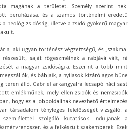
otta magának a területet. Személy szerint neki
ott beruházása, és a számos történelmi eredetű
 a neológ zsidóság, illetve a zsidó gyökerű magyar
akult.
ária, aki ugyan történész végzettségű, és „szakmai
 részesült, saját rögeszméinek a rabjává vált, rá
ezését a magyar zsidóságra. Eszerint a több mint
 megszállók, és bábjaik, a nyilasok kizárólagos bűne
 téren álló, Gábriel arkangyalra lecsapó náci sast
llított emlékműnek, mely ellen zsidók és nemzsidók
nban, hogy ez a jobboldalinak nevezhető értelmezés
ar társadalom tényleges felelősségét vizsgáló, a
i szemlélettel szolgáló kutatások induljanak a
tézményrendszer, és a felkészült szakemberek. Ezek