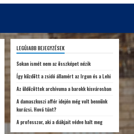
LEGÚJABB BEJEGYZÉSEK
Sokan ismét nem az összképet nézik
Így küzdött a zsidó államért az Irgun és a Lehi
Az üldözöttek archívuma a barokk kisvárosban
A damaszkuszi affér idején még volt bennünk
kurázsi. Hová tűnt?
A professzor, aki a diákjait védve halt meg