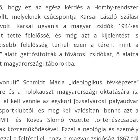
lő, hogy ez az egész kérdés a Horthy-rendszer
ollt, melyeknek csúcspontja Karsai László Szálasi
 volt. Karsai ugyanis a magyar zsidók 1944-es
t tette felelőssé, és még azt a kijelentést is
kisebb felelősség terheli ezen a téren, mint a
 alatt gettósították a fővárosi zsidókat, ő alatta
at-magyarországi táborokba.
 vonult” Schmidt Mária „ideologikus tévképzete”
e és a holokauszt magyarországi oktatására is.
 el kell vennie az egykori Józsefvárosi pályaudvar
ortklubtól, és meg kell valósítani benne azt a
 EMIH és Köves Slomó vezette történészcsapat
nak közreműködésével. Ezzel a neológia és személy
zzal a feltétellel, hogy a magyar zsidóság 1867-től