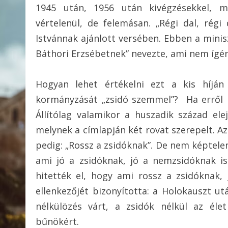
1945 után, 1956 után kivégzésekkel, 
vértelenül, de felemásan. „Régi dal, régi
Istvánnak ajánlott versében. Ebben a minis
Báthori Erzsébetnek” nevezte, ami nem ígért
Hogyan lehet értékelni ezt a kis híján
kormányzását „zsidó szemmel”? Ha erről k
Állítólag valamikor a huszadik század ele
melynek a címlapján két rovat szerepelt. Az
pedig: „Rossz a zsidóknak”. De nem képtelen
ami jó a zsidóknak, jó a nemzsidóknak i
hitették el, hogy ami rossz a zsidóknak,
ellenkezőjét bizonyította: a Holokauszt ut
nélkülözés várt, a zsidók nélkül az éle
bűnökért.