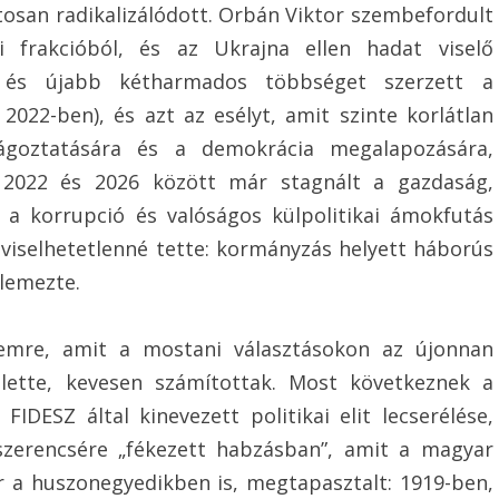
atosan radikalizálódott. Orbán Viktor szembefordult
i frakcióból, és az Ukrajna ellen hadat viselő
b és újabb kétharmados többséget szerzett a
2022-ben), és azt az esélyt, amit szinte korlátlan
rágoztatására és a demokrácia megalapozására,
n, 2022 és 2026 között már stagnált a gazdaság,
lt a korrupció és valóságos külpolitikai ámokfutás
lviselhetetlenné tette: kormányzás helyett háborús
llemezte.
emre, amit a mostani választásokon az újonnan
felette, kevesen számítottak. Most következnek a
IDESZ által kinevezett politikai elit lecserélése,
zerencsére „fékezett habzásban”, amit a magyar
r a huszonegyedikben is, megtapasztalt: 1919-ben,