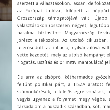
szerzett a választásokon, lassan, de fokoz
az Európai Unióval, kilépett a néppárt
Oroszország támogatójává vált. Újab
választásokon (összesen négyet, legutóbb 
hatalma biztosított Magyarország felvi
jórészt eltékozolta. Az utolsó ciklusba
felerősödött az infláció, nyilvánvalóvá vá
vette kezdetét, mely az utolsó kampányt e
riogatás, uszítás és primitív manipuláció je
De arra az elsöprő, kétharmados győzel
feltűnt politikai párt, a TISZA aratott 
számonkérések, a felelősségre vonások, a F
vagyis ugyanaz a folyamat megy végbe, s
társadalom a huszadik században, sőt, má