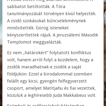
sabbatot betiltották. A Tóra
tanulmányozását törvényen kívül helyezték.
A zsidó szokásokat bűncselekménynek
minősítették. Görög isteneket
kényszerítettek rájuk. A jeruzsálemi Második
Templomot meggyalázták.
Ez nem „határokért” folytatott konfliktus
volt, hanem arról folyt a küzdelem, hogy a
zsidók maradhatnak-e zsidók a saját
földjükön. Ezzel a birodalommal szemben
felállt egy kicsi, gyengén felfegyverzett
csoport, amelyet Matitjahu és fiai vezettek,
közülük a leghíresebb Juda Makkabeus volt.
Számbeli és erőforrásbeli hátrányban