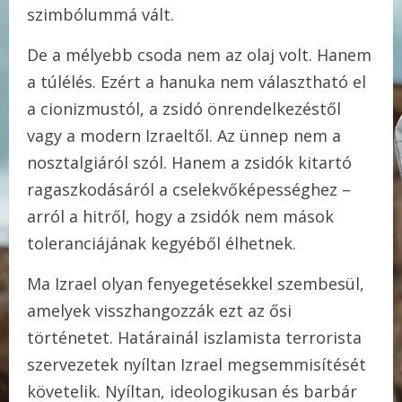
szimbólummá vált.
De a mélyebb csoda nem az olaj volt. Hanem
a túlélés. Ezért a hanuka nem választható el
a cionizmustól, a zsidó önrendelkezéstől
vagy a modern Izraeltől. Az ünnep nem a
nosztalgiáról szól. Hanem a zsidók kitartó
ragaszkodásáról a cselekvőképességhez –
arról a hitről, hogy a zsidók nem mások
toleranciájának kegyéből élhetnek.
Ma Izrael olyan fenyegetésekkel szembesül,
amelyek visszhangozzák ezt az ősi
történetet. Határainál iszlamista terrorista
szervezetek nyíltan Izrael megsemmisítését
követelik. Nyíltan, ideologikusan és barbár