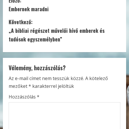
C
Előző:
Embernek maradni
o
Következő:
n
„A bibliai régészet művelői hívő emberek és
t
tudósok egyszemélyben”
i
n
Vélemény, hozzászólás?
u
Az e-mail címet nem tesszük közzé.
A kötelező
e
mezőket
*
karakterrel jelöltük
R
Hozzászólás
*
e
a