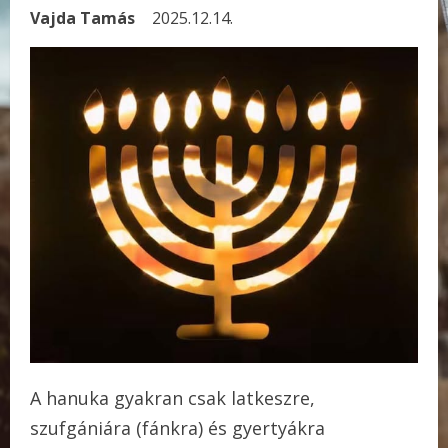
Vajda Tamás
2025.12.14.
A hanuka gyakran csak latkeszre,
szufgániára (fánkra) és gyertyákra