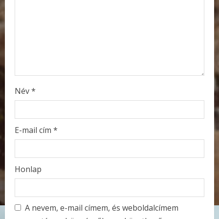
d
i
n
g
Név
*
E-mail cím
*
Honlap
A nevem, e-mail címem, és weboldalcímem