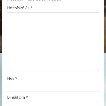
R
Hozzászólás
*
e
a
d
i
n
g
Név
*
E-mail cím
*