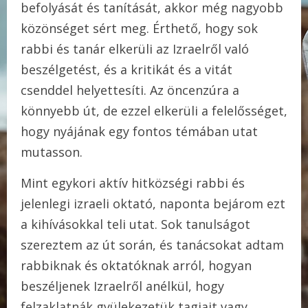
befolyását és tanítását, akkor még nagyobb
közönséget sért meg. Érthető, hogy sok
rabbi és tanár elkerüli az Izraelről való
beszélgetést, és a kritikát és a vitát
csenddel helyettesíti. Az öncenzúra a
könnyebb út, de ezzel elkerüli a felelősséget,
hogy nyájának egy fontos témában utat
mutasson.
Mint egykori aktív hitközségi rabbi és
jelenlegi izraeli oktató, naponta bejárom ezt
a kihívásokkal teli utat. Sok tanulságot
szereztem az út során, és tanácsokat adtam
rabbiknak és oktatóknak arról, hogyan
beszéljenek Izraelről anélkül, hogy
felzaklatnák gyülekezetük tagjait vagy