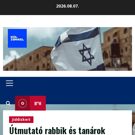
Skip
2026.08.07.
to
content
Primary
Menu
B”H
Jiddiskeit
Útmutató rabbik és tanárok