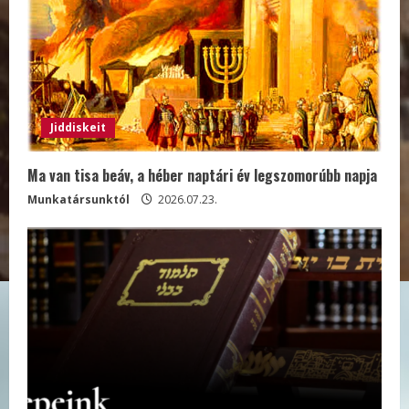
Jiddiskeit
Ma van tisa beáv, a héber naptári év legszomorúbb napja
Munkatársunktól
2026.07.23.