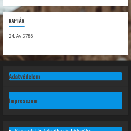
NAPTÁR
24. Av 5786
Adatvédelem
Impresszum
Kapcsolat és feliratkozás hírlevélre