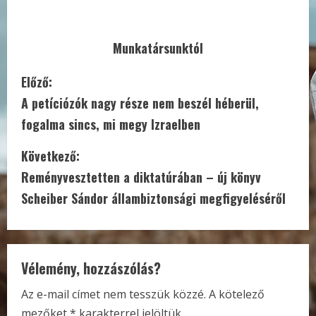
Munkatársunktól
C
Előző:
A petíciózók nagy része nem beszél héberül,
o
fogalma sincs, mi megy Izraelben
n
Következő:
t
Reményvesztetten a diktatúrában – új könyv
i
Scheiber Sándor állambiztonsági megfigyeléséről
n
u
Vélemény, hozzászólás?
e
Az e-mail címet nem tesszük közzé.
A kötelező
mezőket
*
karakterrel jelöltük