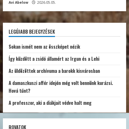
Avi Abelow
2026.05.05.
LEGÚJABB BEJEGYZÉSEK
Sokan ismét nem az összképet nézik
Így küzdött a zsidó államért az Irgun és a Lehi
Az üldözöttek archívuma a barokk kisvárosban
A damaszkuszi affér idején még volt bennünk kurázsi.
Hová tűnt?
A professzor, aki a diákjait védve halt meg
ROVATOK