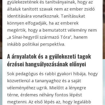
gyülekezetének és tanítványainak, hogy az
általuk tanított szavak nem az ember zsidó
identitására vonatkoznak. Tanításukat
könnyen elfogadják, ha az emberek
megértik, hogy a bemutatott vélemény nem
„a Sínai-hegyről származó Tóra”, hanem
inkább politikai perspektíva.
A árnyalatok és a gyülekezeti tagok
érzései hangsúlyozásának előnye
i
Sok pedagógus és rabbi gyakori hibája, hogy
közvetlenül a tananyaghoz és a saját
véleményéhez ugrik. Mielőtt a lényegre
térne, érdemes néhány fontos lépést
megtenni. Az első lépés az, hogy legalább