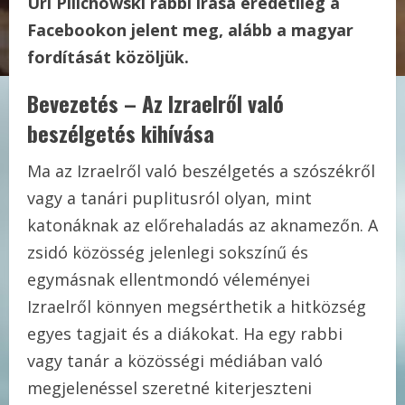
Uri Pilichowski rabbi írása eredetileg a
Facebookon jelent meg, alább a magyar
fordítását közöljük.
Bevezetés – Az Izraelről való
beszélgetés kihívása
Ma az Izraelről való beszélgetés a szószékről
vagy a tanári puplitusról olyan, mint
katonáknak az előrehaladás az aknamezőn. A
zsidó közösség jelenlegi sokszínű és
egymásnak ellentmondó véleményei
Izraelről könnyen megsérthetik a hitközség
egyes tagjait és a diákokat. Ha egy rabbi
vagy tanár a közösségi médiában való
megjelenéssel szeretné kiterjeszteni