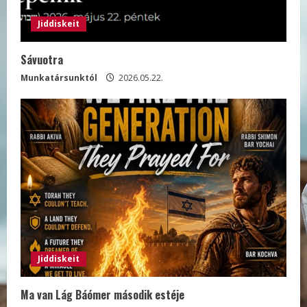
Jiddiskeit
Sávuotra
Munkatársunktól
2026.05.22.
Jiddiskeit
Ma van Lág Báómer második estéje