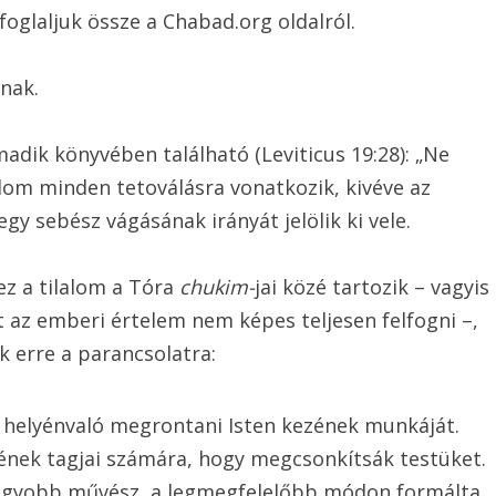
oglaljuk össze a Chabad.org oldalról.
lnak.
adik könyvében található (Leviticus 19:28): „Ne
alom minden tetoválásra vonatkozik, kivéve az
egy sebész vágásának irányát jelölik ki vele.
z a tilalom a Tóra
chukim-
jai közé tartozik – vagyis
 az emberi értelem nem képes teljesen felfogni –,
 erre a parancsolatra:
m helyénvaló megrontani Isten kezének munkáját.
ének tagjai számára, hogy megcsonkítsák testüket.
gnagyobb művész, a legmegfelelőbb módon formálta