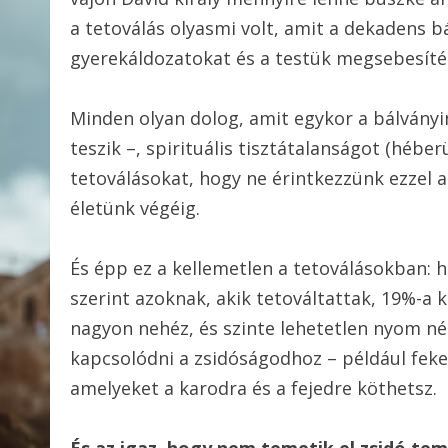
a tetoválás olyasmi volt, amit a dekadens 
gyerekáldozatokat és a testük megsebesíté
Minden olyan dolog, amit egykor a bálványi
teszik –, spirituális tisztátalanságot (héber
tetoválásokat, hogy ne érintkezzünk ezzel 
életünk végéig.
És épp ez a kellemetlen a tetoválásokban: h
szerint azoknak, akik tetováltattak, 19%-a 
nagyon nehéz, és szinte lehetetlen nyom n
kapcsolódni a zsidóságodhoz – például feket
amelyeket a karodra és a fejedre köthetsz.