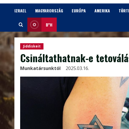
IZRAEL
MAGYARORSZÁG
EURÓPA
AMERIKA
TÖRT
B”H
Jiddiskeit
Csináltathatnak-e tetoválá
Munkatársunktól
2025.03.16.