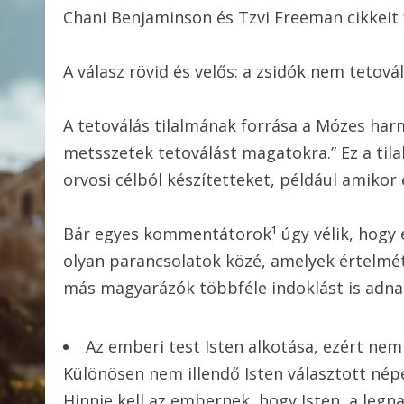
Chani Benjaminson és Tzvi Freeman cikkeit f
A válasz rövid és velős: a zsidók nem tetová
A tetoválás tilalmának forrása a Mózes harm
metsszetek tetoválást magatokra.” Ez a til
orvosi célból készítetteket, például amikor 
Bár egyes kommentátorok¹ úgy vélik, hogy e
olyan parancsolatok közé, amelyek értelmét
más magyarázók többféle indoklást is adnak
Az emberi test Isten alkotása, ezért ne
Különösen nem illendő Isten választott nép
Hinnie kell az embernek, hogy Isten, a le