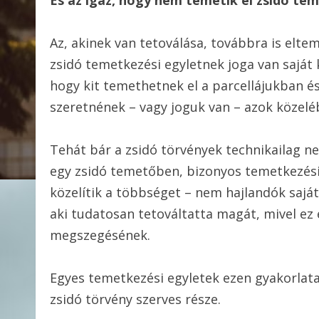
És az igaz, hogy nem temetik el zsidó tem
Az, akinek van tetoválása, továbbra is elt
zsidó temetkezési egyletnek joga van saját
hogy kit temethetnek el a parcellájukban é
szeretnének – vagy joguk van – azok közel
Tehát bár a zsidó törvények technikailag n
egy zsidó temetőben, bizonyos temetkezés
közelítik a többséget – nem hajlandók sajá
aki tudatosan tetováltatta magát, mivel ez
megszegésének.
Egyes temetkezési egyletek ezen gyakorlata 
zsidó törvény szerves része.