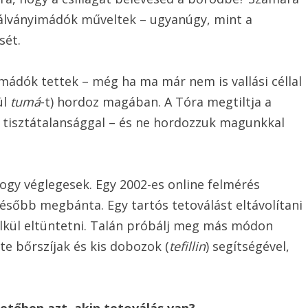
bálványimádók műveltek – ugyanúgy, mint a
sét.
mádók tettek – még ha ma már nem is vallási céllal
ül
tumá
-t) hordoz magában. A Tóra megtiltja a
a tisztátalansággal – és ne hordozzuk magunkkal
ogy véglegesek. Egy 2002-es online felmérés
később megbánta. Egy tartós tetoválást eltávolítani
élkül eltüntetni. Talán próbálj meg más módon
e bőrszíjak és kis dobozok (
tefillin
) segítségével,