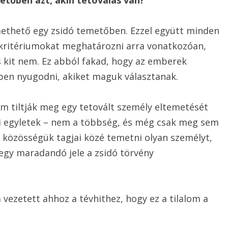
etőben azt, akin tetoválás van?
emethető egy zsidó temetőben. Ezzel együtt minden
 kritériumokat meghatározni arra vonatkozóan,
s kit nem. Ez abból fakad, hogy az emberek
ében nyugodni, akiket maguk választanak.
em tiltják meg egy tetovált személy eltemetését
i egyletek – nem a többség, és még csak meg sem
t közösségük tagjai közé temetni olyan személyt,
 egy maradandó jele a zsidó törvény
vezetett ahhoz a tévhithez, hogy ez a tilalom a