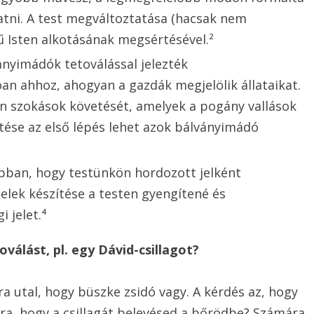
atni. A test megváltoztatása (hacsak nem
 Isten alkotásának megsértésével.²
ányimádók tetoválással jelezték
óan ahhoz, ahogyan a gazdák megjelölik állataikat.
an szokások követését, amelyek a pogány vallások
tése az első lépés lehet azok bálványimádó
abban, hogy testünkön hordozott jelként
jelek készítése a testen gyengítené és
 jelet.⁴
válást, pl. egy Dávid-csillagot?
rra utal, hogy büszke zsidó vagy. A kérdés az, hogy
rra, hogy a csillagát belevésed a bőrödbe? Számára