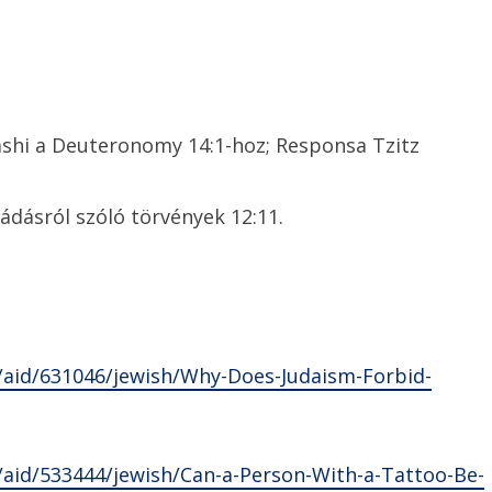
Rashi a Deuteronomy 14:1-hoz; Responsa Tzitz
dásról szóló törvények 12:11.
o/aid/631046/jewish/Why-Does-Judaism-Forbid-
/aid/533444/jewish/Can-a-Person-With-a-Tattoo-Be-