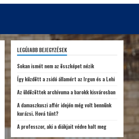
LEGÚJABB BEJEGYZÉSEK
Sokan ismét nem az összképet nézik
Így küzdött a zsidó államért az Irgun és a Lehi
Az üldözöttek archívuma a barokk kisvárosban
A damaszkuszi affér idején még volt bennünk
kurázsi. Hová tűnt?
A professzor, aki a diákjait védve halt meg