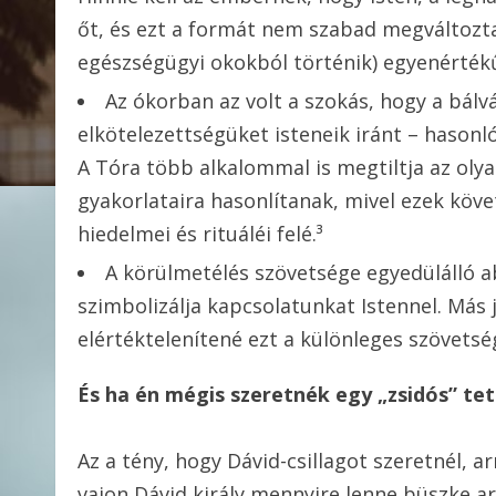
őt, és ezt a formát nem szabad megváltozt
egészségügyi okokból történik) egyenértékű
Az ókorban az volt a szokás, hogy a bálv
elkötelezettségüket isteneik iránt – hasonl
A Tóra több alkalommal is megtiltja az oly
gyakorlataira hasonlítanak, mivel ezek köve
hiedelmei és rituáléi felé.³
A körülmetélés szövetsége egyedülálló 
szimbolizálja kapcsolatunkat Istennel. Más 
elértéktelenítené ezt a különleges szövetségi
És ha én mégis szeretnék egy „zsidós” teto
Az a tény, hogy Dávid-csillagot szeretnél, a
vajon Dávid király mennyire lenne büszke a