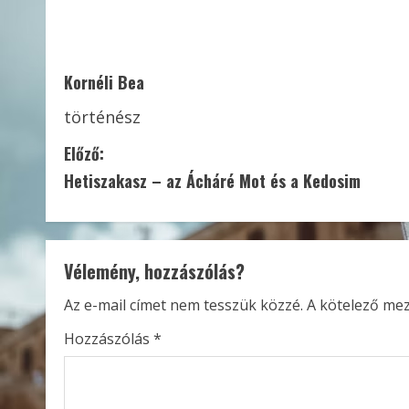
Kornéli Bea
történész
C
Előző:
Hetiszakasz – az Ácháré Mot és a Kedosim
o
n
t
Vélemény, hozzászólás?
i
Az e-mail címet nem tesszük közzé.
A kötelező me
n
Hozzászólás
*
u