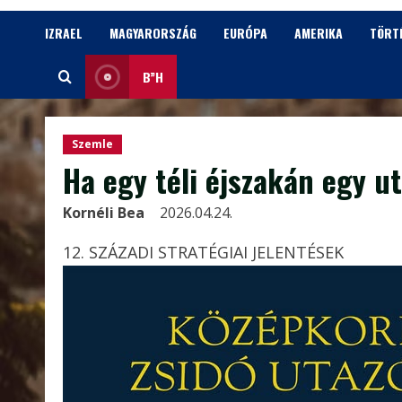
IZRAEL
MAGYARORSZÁG
EURÓPA
AMERIKA
TÖRT
B”H
Szemle
Ha egy téli éjszakán egy u
Kornéli Bea
2026.04.24.
12. SZÁZADI STRATÉGIAI JELENTÉSEK