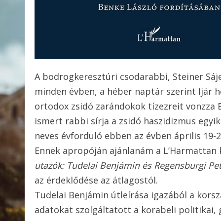
A bodrogkeresztúri csodarabbi, Steiner Sájel
minden évben, a héber naptár szerint Ijár hó
ortodox zsidó zarándokok tízezreit vonzza 
ismert rabbi sírja a zsidó haszidizmus egy
neves évforduló ebben az évben április 19-2
Ennek apropóján ajánlanám a L’Harmattan
utazók: Tudelai Benjámin és Regensburgi Peta
az érdeklődése az átlagostól.
Tudelai Benjámin útleírása igazából a korsz
adatokat szolgáltatott a korabeli politikai,