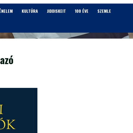
ÉNELEM
KULTÚRA
JIDDISKEIT
100 ÉVE
SZEMLE
tazó