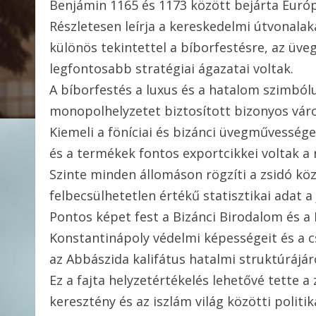
Benjámin 1165 és 1173 között bejárta Európá
Részletesen leírja a kereskedelmi útvonalaka
különös tekintettel a bíborfestésre, az üve
legfontosabb stratégiai ágazatai voltak.
A bíborfestés a luxus és a hatalom szimból
monopolhelyzetet biztosított bizonyos vár
Kiemeli a föníciai és bizánci üvegművessége
és a termékek fontos exportcikkei voltak a
Szinte minden állomáson rögzíti a zsidó kö
felbecsülhetetlen értékű statisztikai adat a
Pontos képet fest a Bizánci Birodalom és a 
Konstantinápoly védelmi képességeit és a c
az Abbászida kalifátus hatalmi struktúrájáról
Ez a fajta helyzetértékelés lehetővé tette 
keresztény és az iszlám világ közötti politi