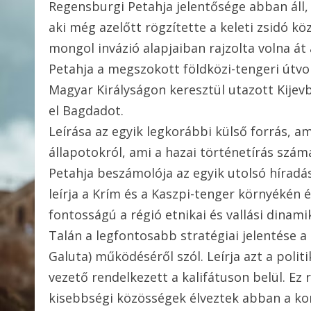
Regensburgi Petahja jelentősége abban áll, 
aki még azelőtt rögzítette a keleti zsidó kö
mongol invázió alapjaiban rajzolta volna át 
Petahja a megszokott földközi-tengeri útvo
Magyar Királyságon keresztül utazott Kijevb
el Bagdadot.
Leírása az egyik legkorábbi külső forrás, a
állapotokról, ami a hazai történetírás szá
Petahja beszámolója az egyik utolsó híradá
leírja a Krím és a Kaszpi-tenger környékén 
fontosságú a régió etnikai és vallási dinam
Talán a legfontosabb stratégiai jelentése a
Galuta) működéséről szól. Leírja azt a polit
vezető rendelkezett a kalifátuson belül. Ez 
kisebbségi közösségek élveztek abban a ko