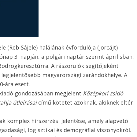
e (Reb Sájele) halálának évfordulója (jorcájt)
nap 3. napján, a polgári naptár szerint áprilisban,
Bodrogkeresztúrra. A rászorulók segítőjeként
ik legjelentősebb magyarországi zarándokhelye. A
0-ára esett.
 kiadó gondozásában megjelent
Középkori zsidó
hja útleírásai
című kötetet azoknak, akiknek eltér
ak komplex hírszerzési jelentése, amely alapvető
 gazdasági, logisztikai és demográfiai viszonyokról.