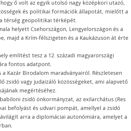
hogy ő volt az egyik utolsó nagy középkori utazó,
zösségek és politikai formációk állapotát, mielőtt a
a térség geopolitikai térképét.
nala helyett Csehországon, Lengyelországon és a
e, majd a Krím-félszigeten és a Kaukázuson át érte
mely említést tesz a 12. századi magyarországi
mára fontos adatpont.
s a Kazár Birodalom maradványairól. Részletesen
élő zsidó vagy judaizáló közösségeket, ami alapvető
ikájának megértéséhez.
 babiloni zsidó önkormányzat, az exilarchátus (Res
ikai befolyást és udvari pompát, amellyel a zsidó
rávilágít arra a diplomáciai autonómiára, amelyet a
rban.