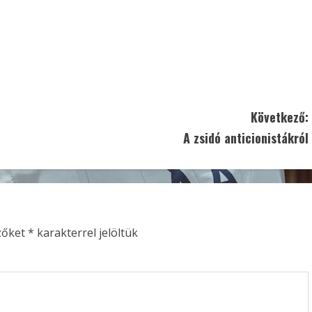
Következő:
A zsidó anticionistákról
zőket
*
karakterrel jelöltük