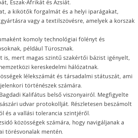
t, Észak-Afrikát és Ázsiát.
t, a kikötők forgalmát és a helyi iparágakat,
ggyártásra vagy a textilszövésre, amelyek a korszak
umaként komoly technológiai fölényt és
osoknak, például Türosznak.
t is, mert magas szintű szakértői bázist igényelt,
 nemzetközi kereskedelmi hálózatnak.
zösségek lélekszámát és társadalmi státuszát, ami
 jelenkori történészek számára.
Bagdadi Kalifátus belső viszonyairól. Megfigyelte
sászári udvar protokollját. Részletesen beszámolt
 és a vallási tolerancia szintjéről.
a zsidó közösségek számára, hogy navigáljanak a
kai törésvonalak mentén.