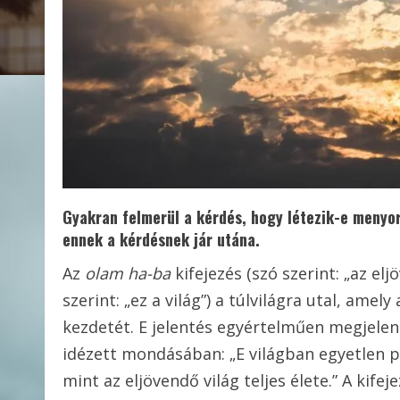
Gyakran felmerül a kérdés, hogy létezik-e menyo
ennek a kérdésnek jár utána.
Az
olam ha-ba
kifejezés (szó szerint: „az el
szerint: „ez a világ”) a túlvilágra utal, ame
kezdetét. E jelentés egyértelműen megjelen
idézett mondásában: „E világban egyetlen p
mint az eljövendő világ teljes élete.” A kif