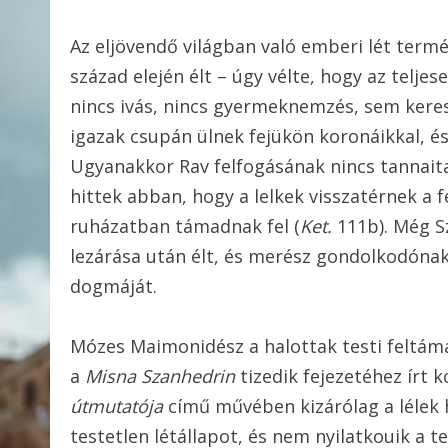
Az eljövendő világban való emberi lét termész
század elején élt – úgy vélte, hogy az teljese
nincs ivás, nincs gyermeknemzés, sem keresk
igazak csupán ülnek fejükön koronáikkal, és é
Ugyanakkor Rav felfogásának nincs tannaita
hittek abban, hogy a lelkek visszatérnek a f
ruházatban támadnak fel (
Ket.
111b). Még S
lezárása után élt, és merész gondolkodónak
dogmáját.
Mózes Maimonidész a halottak testi feltáma
a
Misna Szanhedrin
tizedik fejezetéhez ír
útmutatója
című művében kizárólag a lélek h
testetlen létállapot, és nem nyilatkouik a t