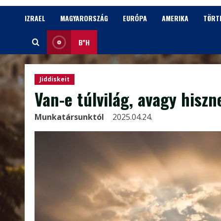
IZRAEL
MAGYARORSZÁG
EURÓPA
AMERIKA
TÖRT
B”H
Jiddiskeit
Van-e túlvilág, avagy hisz
Munkatársunktól
2025.04.24.