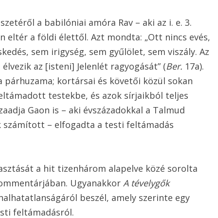
etéről a babilóniai amóra Rav – aki az i. e. 3.
n eltér a földi élettől. Azt mondta: „Ott nincs evés,
edés, sem irigység, sem gyűlölet, sem viszály. Az
lvezik az [isteni] Jelenlét ragyogását” (
Ber.
17a).
 párhuzama; kortársai és követői közül sokan
eltámadott testekbe, és azok sírjaikból teljes
zaadja Gaon is – aki évszázadokkal a Talmud
 számított – elfogadta a testi feltámadás
sztását a hit tizenhárom alapelve közé sorolta
t kommentárjában. Ugyanakkor
A tévelygők
alhatatlanságáról beszél, amely szerinte egy
esti feltámadásról.