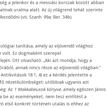
ség a jelenkor és a messiási korszak között abban
almak uralma alatt. Az új világrend tehát szerinte
kezdődni (vö. Szanh. 99a; Ber. 34b).
ológiai tanítása, amely az eljövendő világhoz
e volt. Ez dogmaként szerepel
lején. Ott olvasható: „Aki azt mondja, hogy a
rából, annak nincs része az eljövendő világban.”
Antikvitások 18:1, 4) ez a kérdés jelentette a
 fő nézetkülönbséget; utóbbiak ugyanis azt
meg. Az
1 Makkabeusok könyve
, amely egészen János
ja be az eseményeket, nem tesz említést a
ó első konkrét történeti utalás is ehhez az