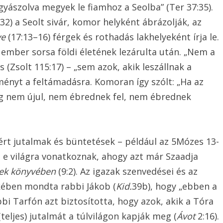
: „gyászolva megyek le fiamhoz a Seolba” (Ter 37:35).
–32) a Seolt sivár, komor helyként ábrázolják, az
ve
(17:13–16) férgek és rothadás lakhelyeként írja le.
z ember sorsa földi életének lezárulta után. „Nem a
 (Zsolt 115:17) – „sem azok, akik leszállnak a
ményt a feltámadásra. Komoran így szólt: „Ha az
g nem újul, nem ébrednek fel, nem ébrednek
ért jutalmak és büntetések – például az 5Mózes 13-
d e világra vonatkoznak, ahogy azt már Szaadja
yek könyvében
(9:2). Az igazak szenvedései és az
kében mondta rabbi Jákob (
Kid.
39b), hogy „ebben a
bi Tarfón azt biztosította, hogy azok, akik a Tóra
teljes) jutalmát a túlvilágon kapják meg (
Ávot
2:16).