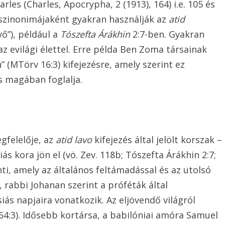
rles (Charles, Apocrypha, 2 (1913), 164) i.e. 105 és
és szinonimájaként gyakran használják az
atid
vő”), például a
Tószefta Árákhin
2:7-ben. Gyakran
z evilági élettel. Erre példa Ben Zoma társainak
 (MTörv 16:3) kifejezésre, amely szerint ez
s magában foglalja.
gfelelője, az
atid lavo
kifejezés által jelölt korszak –
ás kora jön el (vö. Zev. 118b; Tószefta Árákhin 2:7;
ti, amely az általános feltámadással és az utolsó
, rabbi Johanan szerint a próféták által
ás napjaira vonatkozik. Az eljövendő világról
64:3). Idősebb kortársa, a babilóniai amóra Samuel