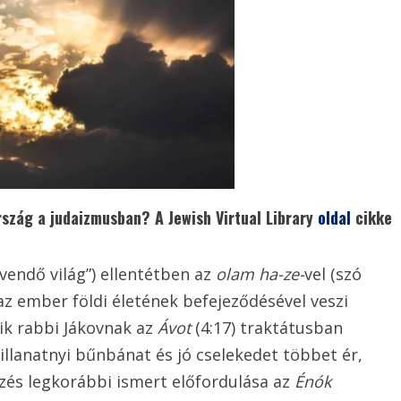
rszág a judaizmusban? A Jewish Virtual Library
oldal
cikke
jövendő világ”) ellentétben az
olam ha-ze-
vel (szó
ly az ember földi életének befejeződésével veszi
ik rabbi Jákovnak az
Ávot
(4:17) traktátusban
illanatnyi bűnbánat és jó cselekedet többet ér,
ejezés legkorábbi ismert előfordulása az
Énók