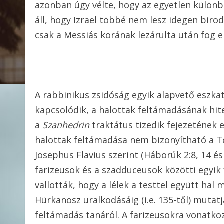
azonban úgy vélte, hogy az egyetlen különb
áll, hogy Izrael többé nem lesz idegen birod
csak a Messiás korának lezárulta után fog el
A rabbinikus zsidóság egyik alapvető eszkat
kapcsolódik, a halottak feltámadásának hit
a
Szanhedrin
traktátus tizedik fejezetének e
halottak feltámadása nem bizonyítható a Tó
Josephus Flavius szerint (Háborúk 2:8, 14 és 
farizeusok és a szadduceusok közötti egyik
vallották, hogy a lélek a testtel együtt hal 
Hürkanosz uralkodásáig (i.e. 135-től) mutat
feltámadás tanáról. A farizeusokra vonatkoz