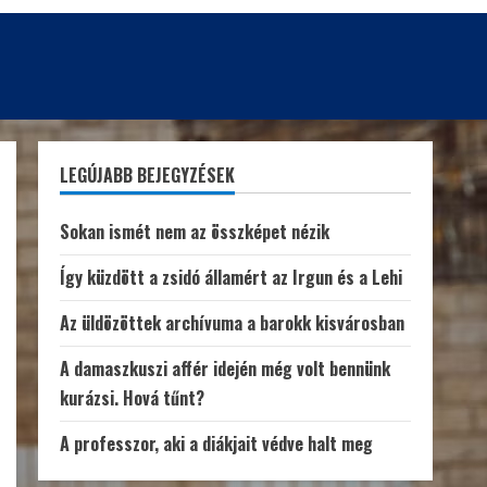
LEGÚJABB BEJEGYZÉSEK
Sokan ismét nem az összképet nézik
Így küzdött a zsidó államért az Irgun és a Lehi
Az üldözöttek archívuma a barokk kisvárosban
A damaszkuszi affér idején még volt bennünk
kurázsi. Hová tűnt?
A professzor, aki a diákjait védve halt meg