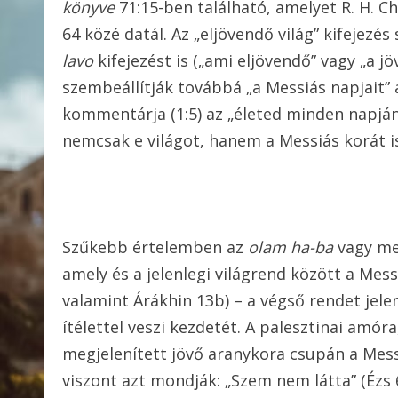
könyve
71:15-ben található, amelyet R. H. Cha
64 közé datál. Az „eljövendő világ” kifejez
lavo
kifejezést is („ami eljövendő” vagy „a jö
szembeállítják továbbá „a Messiás napjait” a
kommentárja (1:5) az „életed minden napján”
nemcsak e világot, hanem a Messiás korát i
Szűkebb értelemben az
olam ha-ba
vagy me
amely és a jelenlegi világrend között a Messi
valamint Árákhin 13b) – a végső rendet jelen
ítélettel veszi kezdetét. A palesztinai amóra
megjelenített jövő aranykora csupán a Messi
viszont azt mondják: „Szem nem látta” (Ézs 