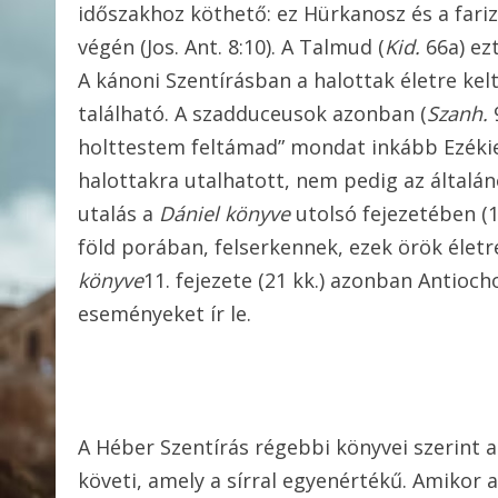
időszakhoz köthető: ez Hürkanosz és a fariz
végén (Jos. Ant. 8:10). A Talmud (
Kid.
66a) ezt
A kánoni Szentírásban a halottak életre kel
található. A szadduceusok azonban (
Szanh.
9
holttestem feltámad” mondat inkább Ezékiel 
halottakra utalhatott, nem pedig az általá
utalás a
Dániel könyve
utolsó fejezetében (12
föld porában, felserkennek, ezek örök életr
könyve
11. fejezete (21 kk.) azonban Antioch
eseményeket ír le.
A Héber Szentírás régebbi könyvei szerint a
követi, amely a sírral egyenértékű. Amikor 