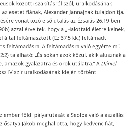
eusok közötti szakításról szól, uralkodásának
 az esetet fiának, Alexander Jannajnak tulajdonítja.
tésére vonatkozó első utalás az Ézsaiás 26:19-ben
0b) azzal érveltek, hogy a „Halottaid életre kelnek,
által feltámasztott (Ez 37:5 kk.) feltámadt
nos feltámadásra. A feltámadásra való egyértelmű
:2) található: „És sokan azok közül, akik alusznak a
e, amazok gyalázatra és örök utálatra.” A
Dániel
osz IV szír uralkodásának idején történt
z ember földi pályafutását a Seolba való alászállás
az ősatya Jákob meghallotta, hogy kedvenc fiát,