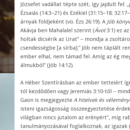
Józsefet vadállat tépte szét, így jajdult fel
Ézsaiás (14:3–21) és Ezékiel (31:15–18; 32:17
árnyak földjeként (vö. Ézs 26:19). A
Jób köny
Akávja ben Mahalalel szerint (
Ávot
3:1) ez a
holtak dicsérik az Urat” – mondja a zsoltáros
csendességbe [a sírba].” Jób nem táplált re
ember elhal, nem támad fel. Amíg az ég me
álmukból” (Jób 14:12).
A Héber Szentírásban az ember tetteiért íg
tól kezdődően vagy Jeremiás 3:10-től – min
Gaon is megjegyezte
A hitelvek és vélemén
isteni igazságosság összeegyeztetése érde
világban nincs jutalom az erényért”, míg rab
tanulmányozásával foglalkoznak, az igazak (