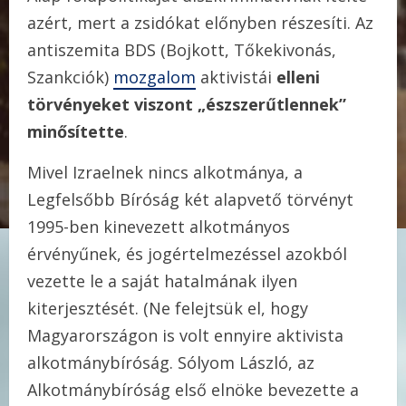
azért, mert a zsidókat előnyben részesíti. Az
antiszemita BDS (Bojkott, Tőkekivonás,
Szankciók)
mozgalom
aktivistái
elleni
törvényeket viszont „észszerűtlennek”
minősítette
.
Mivel Izraelnek nincs alkotmánya, a
Legfelsőbb Bíróság két alapvető törvényt
1995-ben kinevezett alkotmányos
érvényűnek, és jogértelmezéssel azokból
vezette le a saját hatalmának ilyen
kiterjesztését. (Ne felejtsük el, hogy
Magyarországon is volt ennyire aktivista
alkotmánybíróság. Sólyom László, az
Alkotmánybíróság első elnöke bevezette a