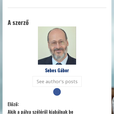
A szerző
Sebes Gábor
See author's posts
C
Előző:
Akik a pálya széléről kiabálnak be