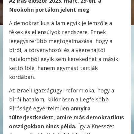
Az írás először 2023. márc. 29-én, a
Neokohn portálon jelent meg
A demokratikus állam egyik jellemzője a
fékek és ellensúlyok rendszere. Ennek
legegyszerűbb megfogalmazása, hogy a
bírói, a törvényhozói és a végrehajtói
hatalomból egyik sem kerekedhet a másik
kettő fölé, hanem egymást tartják
kordában.
Az izraeli igazságügyi reform oka, hogy a
bírói hatalom, különösen a Legfelsőbb
Bíróságé egyértelműen
annyira
túlterjeszkedett, amire más demokratikus
országokban nincs példa.
Így a Knesszet