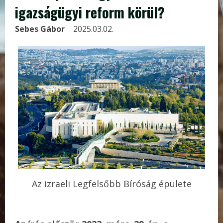
igazságügyi reform körül?
Sebes Gábor
2025.03.02.
Az izraeli Legfelsőbb Bíróság épülete