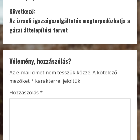
o
Következő:
n
Az izraeli igazságszolgáltatás megtorpedózhatja a
t
gázai áttelepítési tervet
i
n
Vélemény, hozzászólás?
u
Az e-mail címet nem tesszük közzé.
A kötelező
e
mezőket
*
karakterrel jelöltük
R
Hozzászólás
*
e
a
d