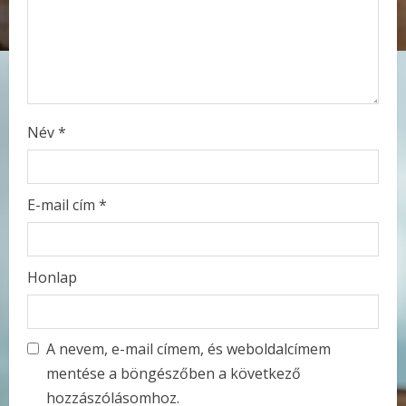
i
n
g
Név
*
E-mail cím
*
Honlap
A nevem, e-mail címem, és weboldalcímem
mentése a böngészőben a következő
hozzászólásomhoz.