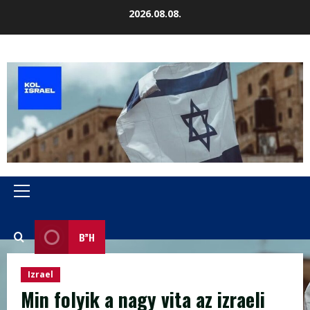
Skip
2026.08.08.
to
content
Primary
Menu
B”H
Izrael
Min folyik a nagy vita az izraeli