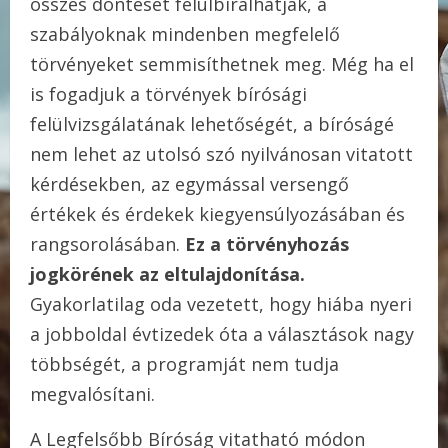
összes döntését felülbírálhatják, a
szabályoknak mindenben megfelelő
törvényeket semmisíthetnek meg. Még ha el
is fogadjuk a törvények bírósági
felülvizsgálatának lehetőségét, a bíróságé
nem lehet az utolsó szó nyilvánosan vitatott
kérdésekben, az egymással versengő
értékek és érdekek kiegyensúlyozásában és
rangsorolásában.
Ez a törvényhozás
jogkörének az eltulajdonítása.
Gyakorlatilag oda vezetett, hogy hiába nyeri
a jobboldal évtizedek óta a választások nagy
többségét, a programját nem tudja
megvalósítani.
A Legfelsőbb Bíróság vitatható módon