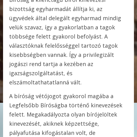
bizottság egyharmadát állítja ki, az
ügyvédek által delegált egyharmad mindig
velük szavaz, így a gyakorlatban a tagok
többsége felett gyakorol befolyást. A
választóknak felelősséggel tartozó tagok
kisebbségben vannak. Így a privilegizált
jogászi rend tartja a kezében az
igazságszolgáltatást, és
elszámoltathatatlanná vált.
A bíróság vétójogot gyakorol magába a
Legfelsőbb Bíróságba történő kinevezések
felett. Megakadályozta olyan bírójelöltek
kinevezését, akiknek képzettsége,
pályafutása kifogástalan volt, de