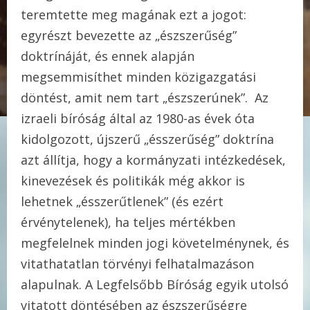
teremtette meg magának ezt a jogot:
egyrészt bevezette az „észszerűség”
doktrínáját, és ennek alapján
megsemmisíthet minden közigazgatási
döntést, amit nem tart „észszerúnek”. Az
izraeli bíróság által az 1980-as évek óta
kidolgozott, újszerű „ésszerűség” doktrína
azt állítja, hogy a kormányzati intézkedések,
kinevezések és politikák még akkor is
lehetnek „ésszerűtlenek” (és ezért
érvénytelenek), ha teljes mértékben
megfelelnek minden jogi követelménynek, és
vitathatatlan törvényi felhatalmazáson
alapulnak. A Legfelsőbb Bíróság egyik utolsó
vitatott döntésében az észszerűségre