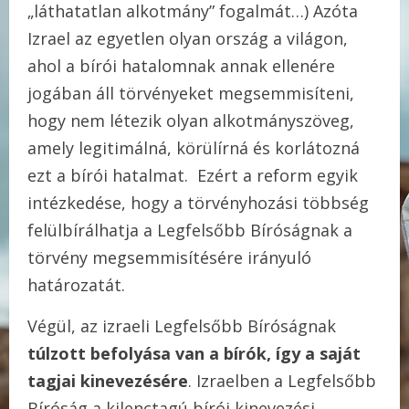
„láthatatlan alkotmány” fogalmát…) Azóta
Izrael az egyetlen olyan ország a világon,
ahol a bírói hatalomnak annak ellenére
jogában áll törvényeket megsemmisíteni,
hogy nem létezik olyan alkotmányszöveg,
amely legitimálná, körülírná és korlátozná
ezt a bírói hatalmat. Ezért a reform egyik
intézkedése, hogy a törvényhozási többség
felülbírálhatja a Legfelsőbb Bíróságnak a
törvény megsemmisítésére irányuló
határozatát.
Végül, az izraeli Legfelsőbb Bíróságnak
túlzott befolyása van a bírók, így a saját
tagjai kinevezésére
. Izraelben a Legfelsőbb
Bíróság a kilenctagú bírói kinevezési