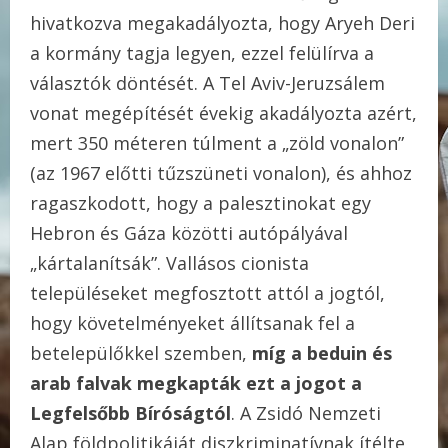
hivatkozva megakadályozta, hogy Aryeh Deri
a kormány tagja legyen, ezzel felülírva a
választók döntését. A Tel Aviv-Jeruzsálem
vonat megépítését évekig akadályozta azért,
mert 350 méteren túlment a „zöld vonalon”
(az 1967 előtti tűzszüneti vonalon), és ahhoz
ragaszkodott, hogy a palesztinokat egy
Hebron és Gáza közötti autópályával
„kártalanítsák”. Vallásos cionista
településeket megfosztott attól a jogtól,
hogy követelményeket állítsanak fel a
betelepülőkkel szemben,
míg a beduin és
arab falvak megkapták ezt a jogot a
Legfelsőbb Bíróságtól
. A Zsidó Nemzeti
Alap földpolitikáját diszkriminatívnak ítélte