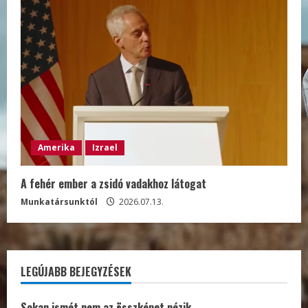
Amerika
Izrael
A fehér ember a zsidó vadakhoz látogat
Munkatársunktól
2026.07.13.
LEGÚJABB BEJEGYZÉSEK
Sokan ismét nem az összképet nézik