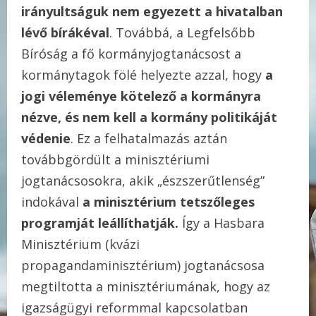
irányultságuk nem egyezett a hivatalban
lévő bírákéval
. Továbbá, a Legfelsőbb
Bíróság a fő kormányjogtanácsost a
kormánytagok fölé helyezte azzal, hogy
a
jogi véleménye kötelező a kormányra
nézve, és nem kell a kormány politikáját
védenie
. Ez a felhatalmazás aztán
továbbgördült a minisztériumi
jogtanácsosokra, akik „észszerűtlenség”
indokával
a minisztérium tetszőleges
programját leállíthatják.
Így a Hasbara
Minisztérium (kvázi
propagandaminisztérium) jogtanácsosa
megtiltotta a minisztériumának, hogy az
igazságügyi reformmal kapcsolatban